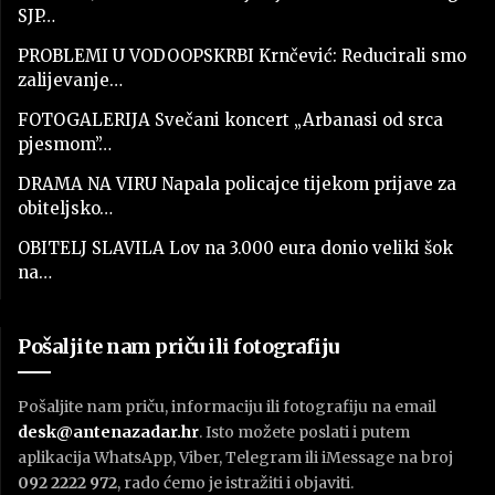
SJP…
PROBLEMI U VODOOPSKRBI Krnčević: Reducirali smo
zalijevanje…
FOTOGALERIJA Svečani koncert „Arbanasi od srca
pjesmom”…
DRAMA NA VIRU Napala policajce tijekom prijave za
obiteljsko…
OBITELJ SLAVILA Lov na 3.000 eura donio veliki šok
na…
Pošaljite nam priču ili fotografiju
Pošaljite nam priču, informaciju ili fotografiju na email
desk@antenazadar.hr
. Isto možete poslati i putem
aplikacija WhatsApp, Viber, Telegram ili iMessage na broj
092 2222 972
, rado ćemo je istražiti i objaviti.