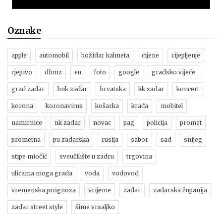
Oznake
apple
automobil
božidar kalmeta
cijene
cijepljenje
cjepivo
dhmz
eu
foto
google
gradsko vijeće
grad zadar
hnk zadar
hrvatska
kk zadar
koncert
korona
koronavirus
košarka
krađa
mobitel
namirnice
nk zadar
novac
pag
policija
promet
prometna
pu zadarska
rusija
sabor
sad
snijeg
stipe miočić
sveučilište u zadru
trgovina
ulicama moga grada
voda
vodovod
vremenska prognoza
vrijeme
zadar
zadarska županija
zadar street style
šime vrsaljko