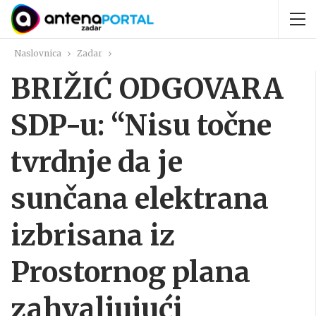
Naslovnica
Zadar
BRIŽIĆ ODGOVARA
SDP-u: “Nisu točne
tvrdnje da je
sunčana elektrana
izbrisana iz
Prostornog plana
zahvaljujući