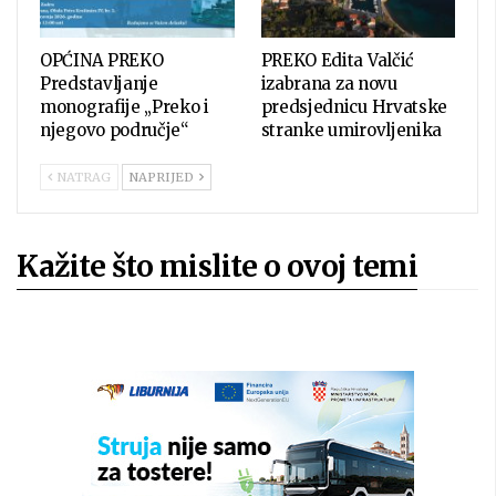
OPĆINA PREKO
PREKO Edita Valčić
Predstavljanje
izabrana za novu
monografije „Preko i
predsjednicu Hrvatske
njegovo područje“
stranke umirovljenika
NATRAG
NAPRIJED
Kažite što mislite o ovoj temi