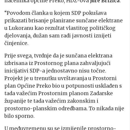
načelnika općine Preko, HDZ-ova
Jure Brižića
:
“Povodom članka u kojem SDP pokušava
prikazati brisanje planirane sunčane elektrane
u Lukoranu kao rezultat vlastitog političkog
djelovanja, dužan sam radi javnosti iznijeti
činjenice.
Prije svega, tvrdnje da je sunčana elektrana
izbrisana iz Prostornog plana zahvaljujući
inicijativi SDP-a jednostavno nisu točne.
Projekt je u trenutku uvrštavanja u Prostorni
plan Općine Preko bio u potpunosti usklađen s
tada važećim Prostornim planom Zadarske
županije te tada važećim zakonskim i
prostorno-planskim odredbama. To nikada nije
bilo sporno.
U međuvremenu su se izmijenile prostorno-