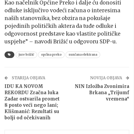
Kao načelnik Općine Preko i dalje ću donositi
odluke isključivo vodeći računa o interesima
naših stanovnika, bez obzira na pokušaje
pojedinih političkih aktera da tuđe odluke i
odgovornost predstave kao vlastite političke
uspjehe” – navodi Brižić u odgovoru SDP-u.
jure brižić
općina preko
sunčana elektrana
STARIJA OBJAVA
NOVIJA OBJAVA
IDU KA NOVOM
NIN Izložba Zvonimira
REKORDU Zračna luka
Brkana „Trijumf
Zadar ostvarila promet
vremena“
8 posto veći nego lani;
Klišmanić: Rezultati su
bolji od očekivanih