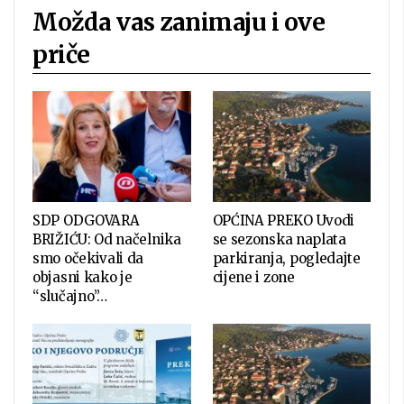
Možda vas zanimaju i ove
priče
SDP ODGOVARA
OPĆINA PREKO Uvodi
BRIŽIĆU: Od načelnika
se sezonska naplata
smo očekivali da
parkiranja, pogledajte
objasni kako je
cijene i zone
“slučajno”…