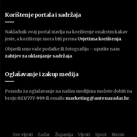
Korištenje portala i sadržaja
Nakladnik ovaj portal stavlja na korištenje onakvim kakav
jeste, a korištenje mora biti prema
U
vjetima korištenja
.
Objavili smo vaše podatke ili fotografiju – uputite nam
zahtjev za uklanjanje sadržaja
.
Oglašavanje i zakup medija
Ponudu za oglašavanje na našim medijima možete dobiti na
broju
023/777-999
ili emailu
marketing@antenazadar.hr
.
Sve vijesti
Zadar
Županija
Vijesti
Sport
Biznis