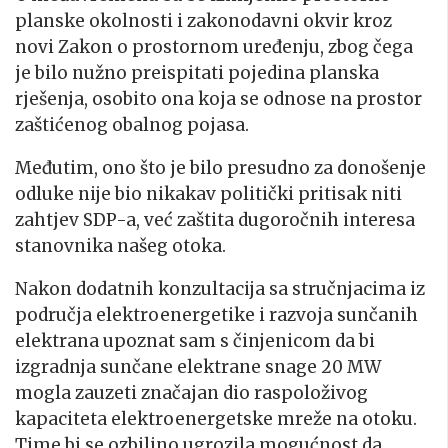
planske okolnosti i zakonodavni okvir kroz
novi Zakon o prostornom uređenju, zbog čega
je bilo nužno preispitati pojedina planska
rješenja, osobito ona koja se odnose na prostor
zaštićenog obalnog pojasa.
Međutim, ono što je bilo presudno za donošenje
odluke nije bio nikakav politički pritisak niti
zahtjev SDP-a, već zaštita dugoročnih interesa
stanovnika našeg otoka.
Nakon dodatnih konzultacija sa stručnjacima iz
područja elektroenergetike i razvoja sunčanih
elektrana upoznat sam s činjenicom da bi
izgradnja sunčane elektrane snage 20 MW
mogla zauzeti značajan dio raspoloživog
kapaciteta elektroenergetske mreže na otoku.
Time bi se ozbiljno ugrozila mogućnost da