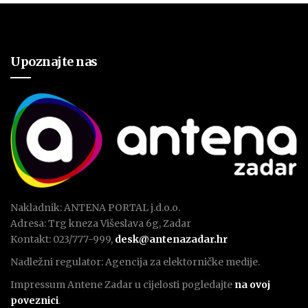
Upoznajte nas
Nakladnik: ANTENA PORTAL j.d.o.o.
Adresa: Trg kneza Višeslava 6g, Zadar
Kontakt: 023/777-999,
desk@antenazadar.hr
Nadležni regulator: Agencija za elektorničke medije.
Impressum Antene Zadar u cijelosti pogledajte
na ovoj
poveznici
.