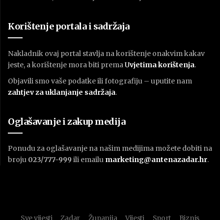
Korištenje portala i sadržaja
Nakladnik ovaj portal stavlja na korištenje onakvim kakav
jeste, a korištenje mora biti prema
U
vjetima korištenja
.
Objavili smo vaše podatke ili fotografiju – uputite nam
zahtjev za uklanjanje sadržaja
.
Oglašavanje i zakup medija
Ponudu za oglašavanje na našim medijima možete dobiti na
broju
023/777-999
ili emailu
marketing@antenazadar.hr
.
Sve vijesti
Zadar
Županija
Vijesti
Sport
Biznis