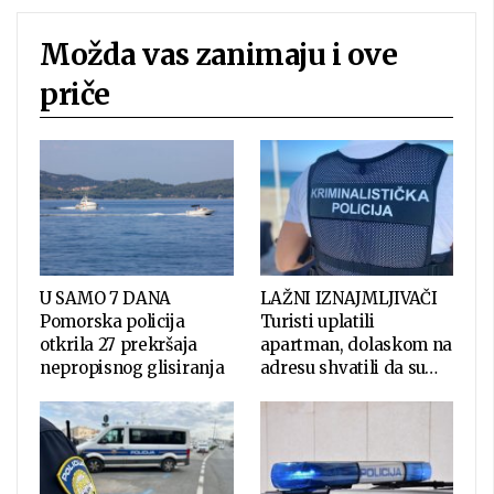
Možda vas zanimaju i ove
priče
U SAMO 7 DANA
LAŽNI IZNAJMLJIVAČI
Pomorska policija
Turisti uplatili
otkrila 27 prekršaja
apartman, dolaskom na
nepropisnog glisiranja
adresu shvatili da su…