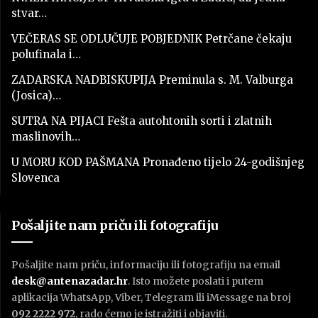
stvar…
VEČERAS SE ODLUČUJE POBJEDNIK Petrčane čekaju
polufinala i…
ZADARSKA NADBISKUPIJA Preminula s. M. Valburga
(Josica)…
SUTRA NA PIJACI Fešta autohtonih sorti i zlatnih
maslinovih…
U MORU KOD PAŠMANA Pronađeno tijelo 24-godišnjeg
Slovenca
Pošaljite nam priču ili fotografiju
Pošaljite nam priču, informaciju ili fotografiju na email
desk@antenazadar.hr
. Isto možete poslati i putem
aplikacija WhatsApp, Viber, Telegram ili iMessage na broj
092 2222 972
, rado ćemo je istražiti i objaviti.