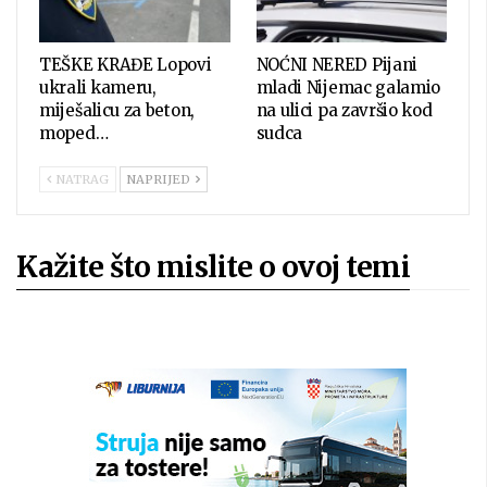
TEŠKE KRAĐE Lopovi
NOĆNI NERED Pijani
ukrali kameru,
mladi Nijemac galamio
miješalicu za beton,
na ulici pa završio kod
moped…
sudca
NATRAG
NAPRIJED
Kažite što mislite o ovoj temi