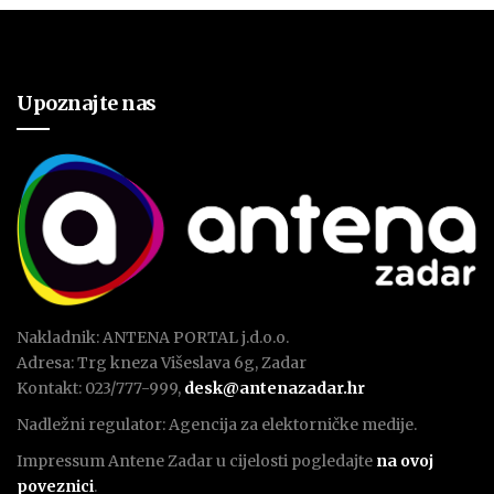
Upoznajte nas
Nakladnik: ANTENA PORTAL j.d.o.o.
Adresa: Trg kneza Višeslava 6g, Zadar
Kontakt: 023/777-999,
desk@antenazadar.hr
Nadležni regulator: Agencija za elektorničke medije.
Impressum Antene Zadar u cijelosti pogledajte
na ovoj
poveznici
.