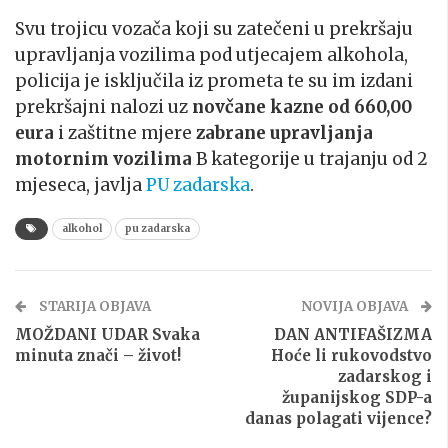
Svu trojicu vozača koji su zatečeni u prekršaju
upravljanja vozilima pod utjecajem alkohola,
policija je isključila iz prometa te su im izdani
prekršajni nalozi uz
novčane kazne od 660,00
eura
i zaštitne mjere
zabrane upravljanja
motornim vozilima
B kategorije u trajanju od 2
mjeseca, javlja
PU zadarska
.
alkohol
pu zadarska
STARIJA OBJAVA
NOVIJA OBJAVA
MOŽDANI UDAR Svaka
DAN ANTIFAŠIZMA
minuta znači – život!
Hoće li rukovodstvo
zadarskog i
županijskog SDP-a
danas polagati vijence?