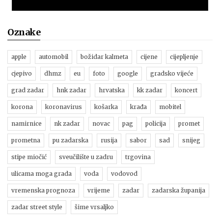
Oznake
apple
automobil
božidar kalmeta
cijene
cijepljenje
cjepivo
dhmz
eu
foto
google
gradsko vijeće
grad zadar
hnk zadar
hrvatska
kk zadar
koncert
korona
koronavirus
košarka
krađa
mobitel
namirnice
nk zadar
novac
pag
policija
promet
prometna
pu zadarska
rusija
sabor
sad
snijeg
stipe miočić
sveučilište u zadru
trgovina
ulicama moga grada
voda
vodovod
vremenska prognoza
vrijeme
zadar
zadarska županija
zadar street style
šime vrsaljko