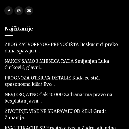
Najčitanije
ZBOG ZATVORENOG PRENOĆIŠTA Beskućnici preko
dana spavaju i…
NAKON SAMO 3 MJESECA RADA Smijenjen Luka
Čurković, glavni…
PROGNOZA OTKRIVA DETALJE Kada će stići
spasonosna kiša? Evo…
NEVJEROJATNO Čak 10.000 Zadrana ima pravo na
besplatan javni…
ŽIVOTINJE VIŠE NE SKAPAVAJU OD ŽEĐI Grad i
Županija…
KVALIFIKACIJE SP Hrvatska igra u Zadru, ali jedna