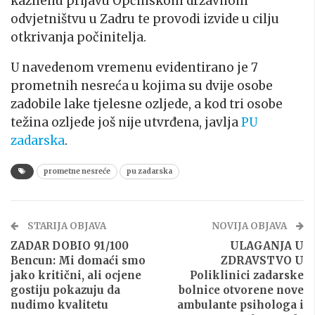
kaznenu prijavu Općinskom državnom
odvjetništvu u Zadru te provodi izvide u cilju
otkrivanja počinitelja.
U navedenom vremenu evidentirano je 7
prometnih nesreća u kojima su dvije osobe
zadobile lake tjelesne ozljede, a kod tri osobe
težina ozljede još nije utvrđena, javlja
PU
zadarska
.
prometne nesreće
pu zadarska
STARIJA OBJAVA
NOVIJA OBJAVA
ZADAR DOBIO 91/100
ULAGANJA U
Bencun: Mi domaći smo
ZDRAVSTVO U
jako kritični, ali ocjene
Poliklinici zadarske
gostiju pokazuju da
bolnice otvorene nove
nudimo kvalitetu
ambulante psihologa i