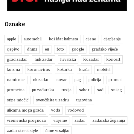
Oznake
apple
automobil
božidar kalmeta
cijene
cijepljenje
cjepivo
dhmz
eu
foto
google
gradsko vijeće
grad zadar
hnk zadar
hrvatska
kk zadar
koncert
korona
koronavirus
košarka
krađa
mobitel
namirnice
nk zadar
novac
pag
policija
promet
prometna
pu zadarska
rusija
sabor
sad
snijeg
stipe miočić
sveučilište u zadru
trgovina
ulicama moga grada
voda
vodovod
vremenska prognoza
vrijeme
zadar
zadarska županija
zadar street style
šime vrsaljko