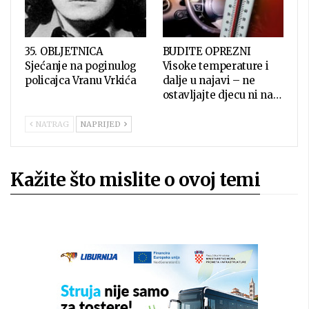
35. OBLJETNICA
BUDITE OPREZNI
Sjećanje na poginulog
Visoke temperature i
policajca Vranu Vrkića
dalje u najavi – ne
ostavljajte djecu ni na…
NATRAG
NAPRIJED
Kažite što mislite o ovoj temi