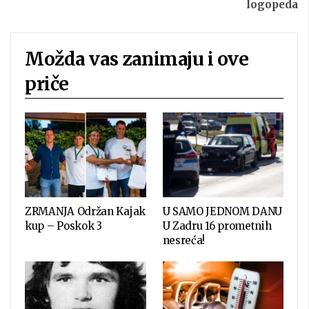
logopeda
Možda vas zanimaju i ove
priče
ZRMANJA Održan Kajak
U SAMO JEDNOM DANU
kup – Poskok 3
U Zadru 16 prometnih
nesreća!