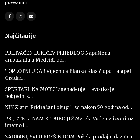
poveznici
.
Najčitanije
PRIHVAĆEN LUKIĆEV PRIJEDLOG Napuštena
ambulanta u Medviđi po…
TOPLOTNI UDAR Vijećnica Blanka Klasić uputila apel
Gradu:…
SPEKTAKL NA MORU Iznenađenje – evo tko je
pobjednik…
NIN Zlatni Pridražani okupili se nakon 50 godina od…
PRIJETE LI NAM REDUKCIJE? Matek: Vode na izvorima
imamo i…
ZADRANI, SVI U KREŠIN DOM Počela prodaja ulaznica