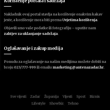
Korištenje portala i sadržaja
Nakladnik ovaj portal stavlja na korištenje onakvim kakav
jeste, a korištenje mora biti prema
U
vjetima korištenja
.
Objavili smo vaše podatke ili fotografiju – uputite nam
zahtjev za uklanjanje sadržaja
.
Oglašavanje i zakup medija
Ponudu za oglašavanje na našim medijima možete dobiti na
broju
023/777-999
ili emailu
marketing@antenazadar.hr
.
Sve vijesti
Zadar
Županija
Vijesti
Sport
Biznis
Lifestyle
Showbiz
Tehno