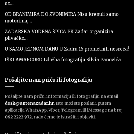
uz…
OD BRANIMIRA DO ZVONIMIRA Nisu krenuli samo
motorima,…
ZADARSKA VODENA ŠPICA PK Zadar organizira
plivačko…
U SAMO JEDNOM DANU U Zadru 16 prometnih nesreća!
IŠKI AMARCORD Izložba fotografija Silvia Panovića
Pošaljite nam priču ili fotografiju
Pošaljite nam priču, informaciju ili fotografiju na email
desk@antenazadar.hr
. Isto možete poslati i putem
aplikacija WhatsApp, Viber, Telegram ili iMessage na broj
092 2222 972
, rado ćemo je istražiti i objaviti.