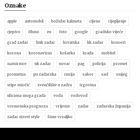
Oznake
apple
automobil
božidar kalmeta
cijene
cijepljenje
cjepivo
dhmz
eu
foto
google
gradsko vijeće
grad zadar
hnk zadar
hrvatska
kk zadar
koncert
korona
koronavirus
košarka
krađa
mobitel
namirnice
nk zadar
novac
pag
policija
promet
prometna
pu zadarska
rusija
sabor
sad
snijeg
stipe miočić
sveučilište u zadru
trgovina
ulicama moga grada
voda
vodovod
vremenska prognoza
vrijeme
zadar
zadarska županija
zadar street style
šime vrsaljko