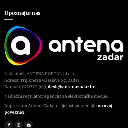
Upoznajte nas
Nakladnik: ANTENA PORTAL j.d.o.o.
Adresa: Trg kneza Višeslava 6g, Zadar
Kontakt: 023/777-999,
desk@antenazadar.hr
Nadležni regulator: Agencija za elektorničke medije.
Impressum Antene Zadar u cijelosti pogledajte
na ovoj
poveznici
.