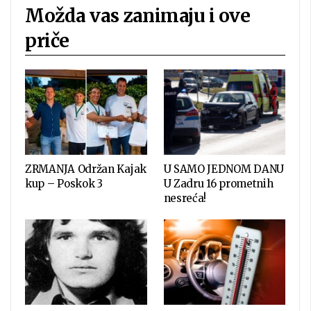
Možda vas zanimaju i ove
priče
ZRMANJA Održan Kajak
U SAMO JEDNOM DANU
kup – Poskok 3
U Zadru 16 prometnih
nesreća!