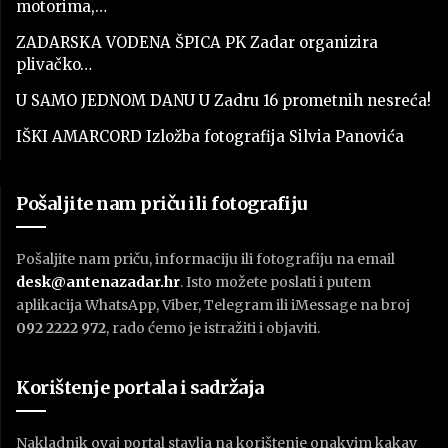
motorima,…
ZADARSKA VODENA ŠPICA PK Zadar organizira
plivačko…
U SAMO JEDNOM DANU U Zadru 16 prometnih nesreća!
IŠKI AMARCORD Izložba fotografija Silvia Panovića
Pošaljite nam priču ili fotografiju
Pošaljite nam priču, informaciju ili fotografiju na email
desk@antenazadar.hr
. Isto možete poslati i putem
aplikacija WhatsApp, Viber, Telegram ili iMessage na broj
092 2222 972
, rado ćemo je istražiti i objaviti.
Korištenje portala i sadržaja
Nakladnik ovaj portal stavlja na korištenje onakvim kakav