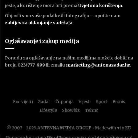
jeste, a korištenje mora biti prema
U
vjetima korištenja
.
Objavili smo vaše podatke ili fotografiju – uputite nam
zahtjev za uklanjanje sadržaja
.
Oglašavanje i zakup medija
Ponudu za oglašavanje na našim medijima možete dobiti na
broju
023/777-999
ili emailu
marketing@antenazadar.hr
.
Sve vijesti
Zadar
Županija
Vijesti
Sport
Biznis
Lifestyle
Showbiz
Tehno
© 2007. - 2025.
ANTENNA MEDIA GROUP
• Made with ♥ in ZD
Ponosno koristimo
WordPress
magiju, dodatno začinjenu od