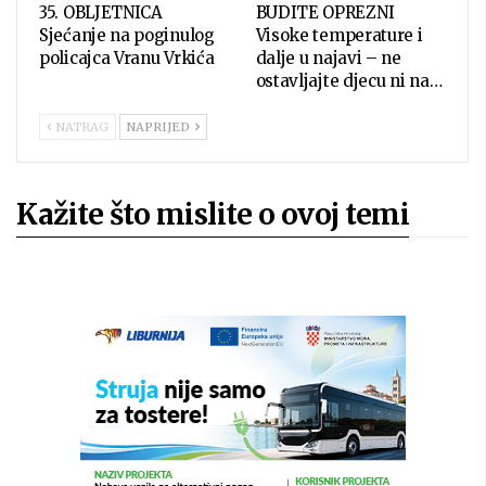
35. OBLJETNICA
BUDITE OPREZNI
Sjećanje na poginulog
Visoke temperature i
policajca Vranu Vrkića
dalje u najavi – ne
ostavljajte djecu ni na…
NATRAG
NAPRIJED
Kažite što mislite o ovoj temi