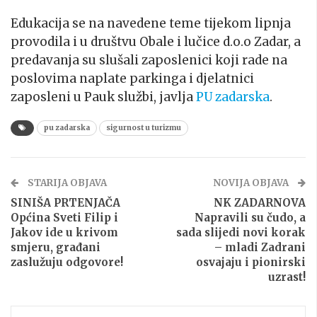
Edukacija se na navedene teme tijekom lipnja
provodila i u društvu Obale i lučice d.o.o Zadar, a
predavanja su slušali zaposlenici koji rade na
poslovima naplate parkinga i djelatnici
zaposleni u Pauk službi, javlja
PU zadarska
.
pu zadarska
sigurnost u turizmu
STARIJA OBJAVA
NOVIJA OBJAVA
SINIŠA PRTENJAČA
NK ZADARNOVA
Općina Sveti Filip i
Napravili su čudo, a
Jakov ide u krivom
sada slijedi novi korak
smjeru, građani
– mladi Zadrani
zaslužuju odgovore!
osvajaju i pionirski
uzrast!