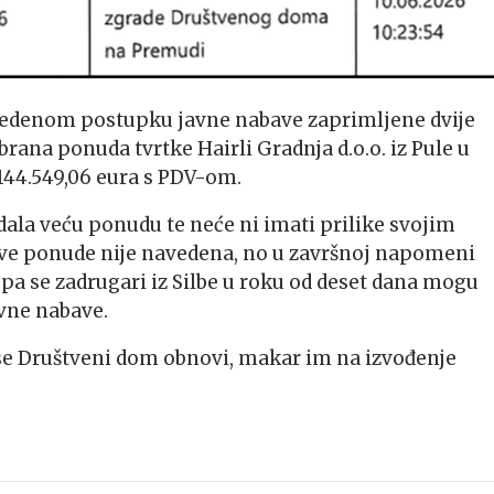
ovedenom postupku javne nabave zaprimljene dvije
ana ponuda tvrtke Hairli Gradnja d.o.o. iz Pule u
 144.549,06 eura s PDV-om.
 dala veću ponudu te neće ni imati prilike svojim
ove ponude nije navedena, no u završnoj napomeni
 pa se zadrugari iz Silbe u roku od deset dana mogu
avne nabave.
se Društveni dom obnovi, makar im na izvođenje