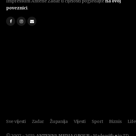
Impressum Antene Zadar u cijelosti pogledajte
na ovoj
poveznici
.
Sve vijesti
Zadar
Županija
Vijesti
Sport
Biznis
Life
© 2007. - 2025.
ANTENNA MEDIA GROUP
• Made with ♥ in ZD