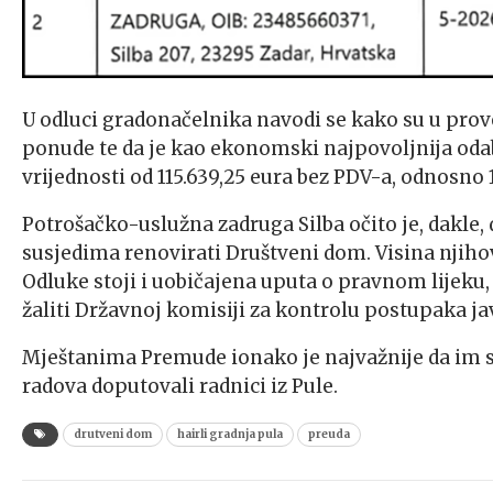
U odluci gradonačelnika navodi se kako su u pr
ponude te da je kao ekonomski najpovoljnija odabr
vrijednosti od 115.639,25 eura bez PDV-a, odnosno
Potrošačko-uslužna zadruga Silba očito je, dakle,
susjedima renovirati Društveni dom. Visina njih
Odluke stoji i uobičajena uputa o pravnom lijeku,
žaliti Državnoj komisiji za kontrolu postupaka j
Mještanima Premude ionako je najvažnije da im 
radova doputovali radnici iz Pule.
drutveni dom
hairli gradnja pula
preuda