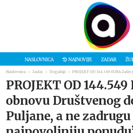
NASLOVNICA
NAJNOVIJE
ZADAR
ŽU
Naslovnica
Zadar
Događaji
PROJEKT OD 144.549 EURA Zašto je
PROJEKT OD 144.549 
obnovu Društvenog d
Puljane, a ne zadrugu 
najpovoljniju ponudu