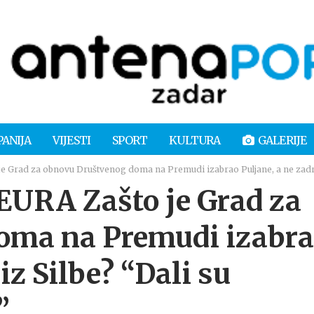
PANIJA
VIJESTI
SPORT
KULTURA
GALERIJE
 Grad za obnovu Društvenog doma na Premudi izabrao Puljane, a ne zadrug
EURA Zašto je Grad za
oma na Premudi izabr
iz Silbe? “Dali su
”