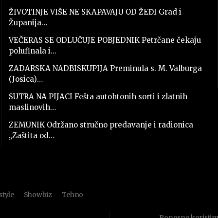
ŽIVOTINJE VIŠE NE SKAPAVAJU OD ŽEĐI Grad i
Županija…
VEČERAS SE ODLUČUJE POBJEDNIK Petrčane čekaju
polufinala i…
ZADARSKA NADBISKUPIJA Preminula s. M. Valburga
(Josica)…
SUTRA NA PIJACI Fešta autohtonih sorti i zlatnih
maslinovih…
ZEMUNIK Održano stručno predavanje i radionica
„Zaštita od…
style
Showbiz
Tehno
Ponosno koristi