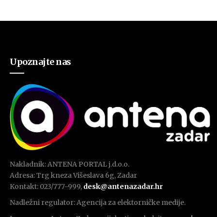
Upoznajte nas
Nakladnik: ANTENA PORTAL j.d.o.o.
Adresa: Trg kneza Višeslava 6g, Zadar
Kontakt: 023/777-999,
desk@antenazadar.hr
Nadležni regulator: Agencija za elektorničke medije.