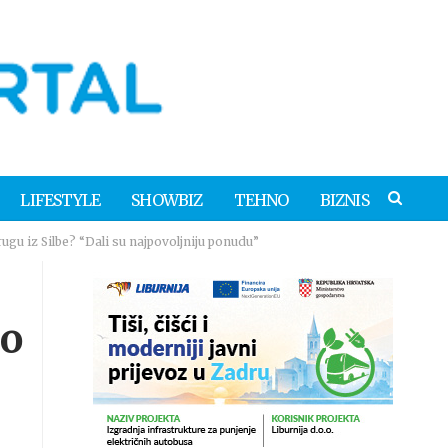
LIFESTYLE
SHOWBIZ
TEHNO
BIZNIS
u iz Silbe? “Dali su najpovoljniju ponudu”
ao