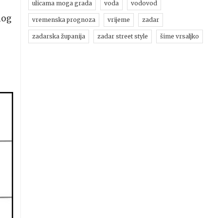
ulicama moga grada
voda
vodovod
nog
vremenska prognoza
vrijeme
zadar
zadarska županija
zadar street style
šime vrsaljko