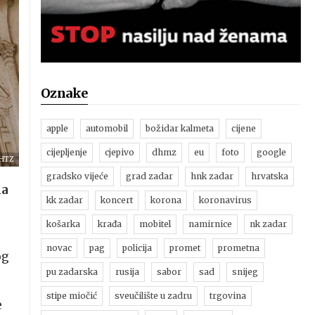
Oznake
apple
automobil
božidar kalmeta
cijene
cijepljenje
cjepivo
dhmz
eu
foto
google
 HTZ
gradsko vijeće
grad zadar
hnk zadar
hrvatska
ma
kk zadar
koncert
korona
koronavirus
košarka
krađa
mobitel
namirnice
nk zadar
novac
pag
policija
promet
prometna
og
pu zadarska
rusija
sabor
sad
snijeg
stipe miočić
sveučilište u zadru
trgovina
e