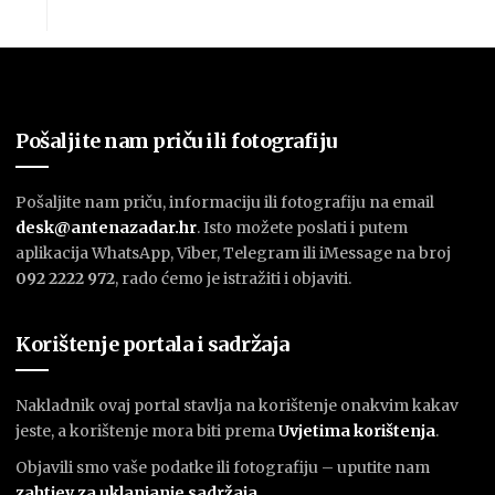
Pošaljite nam priču ili fotografiju
Pošaljite nam priču, informaciju ili fotografiju na email
desk@antenazadar.hr
. Isto možete poslati i putem
aplikacija WhatsApp, Viber, Telegram ili iMessage na broj
092 2222 972
, rado ćemo je istražiti i objaviti.
Korištenje portala i sadržaja
Nakladnik ovaj portal stavlja na korištenje onakvim kakav
jeste, a korištenje mora biti prema
U
vjetima korištenja
.
Objavili smo vaše podatke ili fotografiju – uputite nam
zahtjev za uklanjanje sadržaja
.