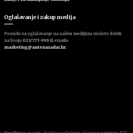
Oglašavanje i zakup medija
Ponudu za oglašavanje na našim medijima možete dobiti
na broju
023/777-999
ili emailu
marketing@antenazadar.hr
.
mo
WordPress
magiju, dodatno začinjenu od strane
Antenna ICT