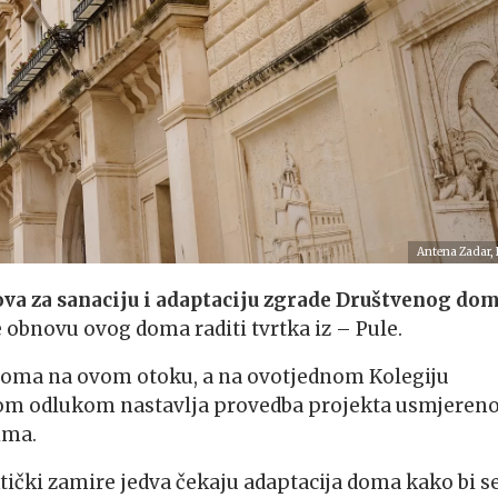
Antena Zadar,
ova za sanaciju i adaptaciju zgrade Društvenog do
će obnovu ovog doma raditi tvrtka iz – Pule.
og doma na ovom otoku, a na ovotjednom Kolegiju
vom odlukom nastavlja provedba projekta usmjeren
ima.
tički zamire jedva čekaju adaptacija doma kako bi s