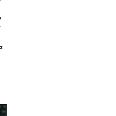
a,
a
.
ku