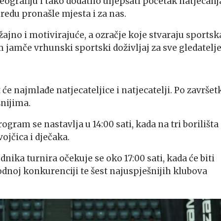
reografiju i tako dodatno uljepšati početak natjecanj
edu pronašle mjesta i za nas.
žajno i motivirajuće, a ozračje koje stvaraju sportsk
am jamče vrhunski sportski doživljaj za sve gledatelje
t će najmlađe natjecateljice i natjecatelji. Po završet
šnijima.
ogram se nastavlja u 14:00 sati, kada na tri borilišta
vojčica i dječaka.
ika turnira očekuje se oko 17:00 sati, kada će biti
dnoj konkurenciji te šest najuspješnijih klubova