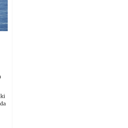
a
aki
ada