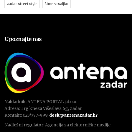
zadar street style
šime vrsaljko
Upoznajte nas
Nakladnik: ANTENA PORTAL j.d.o.o.
Adresa: Trg kneza Višeslava 6g, Zadar
Kontakt: 023/777-999,
desk@antenazadar.hr
Nadležni regulator: Agencija za elektorničke medije.