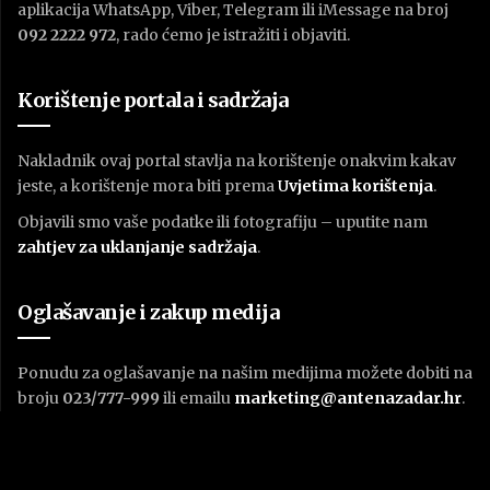
aplikacija WhatsApp, Viber, Telegram ili iMessage na broj
092 2222 972
, rado ćemo je istražiti i objaviti.
Korištenje portala i sadržaja
Nakladnik ovaj portal stavlja na korištenje onakvim kakav
jeste, a korištenje mora biti prema
U
vjetima korištenja
.
Objavili smo vaše podatke ili fotografiju – uputite nam
zahtjev za uklanjanje sadržaja
.
Oglašavanje i zakup medija
Ponudu za oglašavanje na našim medijima možete dobiti na
broju
023/777-999
ili emailu
marketing@antenazadar.hr
.