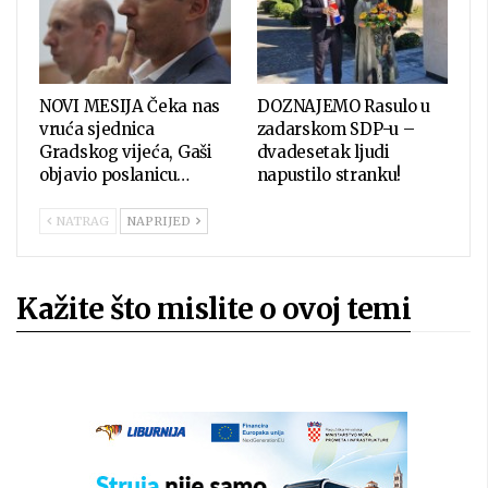
NOVI MESIJA Čeka nas
DOZNAJEMO Rasulo u
vruća sjednica
zadarskom SDP-u –
Gradskog vijeća, Gaši
dvadesetak ljudi
objavio poslanicu…
napustilo stranku!
NATRAG
NAPRIJED
Kažite što mislite o ovoj temi