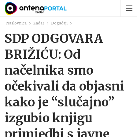
Naslovnica
Zadar
Događaji
SDP ODGOVARA
BRIŽIĆU: Od
načelnika smo
očekivali da objasni
kako je “slučajno”
izgubio knjigu
primjedbi s javne