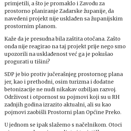
primjetili, a što je promaklo i Zavodu za
prostorno planiranje Zadarske županije, da
navedeni projekt nije usklađen sa županijskim
prostornim planom.
Kaže da je presudna bila zaštita otočana. Zašto
onda nije reagirao na taj projekt prije nego smo
upozorili na usklađenost već ga je pokušao
progurati u tišini?
SDP je bio protiv jučerašnjeg prostornog plana
jer, kao i prethodni, osim turizma i dodatne
betonizacije ne nudi nikakav ozbiljan razvoj.
Održivost i otpornost su pojmovi koji su u RH
zadnjih godina izrazito aktualni, ali su kao
pojmovi zaobišli Prostorni plan Općine Preko.
U jednom se ipak slažemo s načelnikom. Otoci