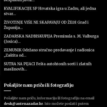
KVALIFIKACIJE SP Hrvatska igra u Zadru, ali jedna
stvar…
ŽIVOTINJE VIŠE NE SKAPAVAJU OD ŽEĐI Grad i
Županija…
ZADARSKA NADBISKUPIJA Preminula s. M. Valburga
(Josica)…
ZEMUNIK Održano stručno predavanje i radionica
„Zaštita od…
SUTRA NA PIJACI Fešta autohtonih sorti i zlatnih
maslinovih…
Pošaljite nam priču ili fotografiju
Pošaljite nam priču, informaciju ili fotografiju na email
desk@antenazadar.hr
. Isto možete poslati i putem