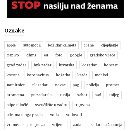
Oznake
apple
automobil
božidar kalmeta
cijene
cijepljenje
cjepivo
dhmz
eu
foto
google
gradsko vijeće
grad zadar
hnk zadar
hrvatska
kk zadar
koncert
korona
koronavirus
košarka
krađa
mobitel
namirnice
nk zadar
novac
pag
policija
promet
prometna
pu zadarska
rusija
sabor
sad
snijeg
stipe miočić
sveučilište u zadru
trgovina
ulicama moga grada
voda
vodovod
vremenska prognoza
vrijeme
zadar
zadarska županija