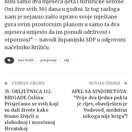
nisu samo dva mjeseca ljeta i turističke sezone.
Oni žive svih 365 dana u godini. Iz tog razloga
nam je nejasno zašto upravo svoje mještane
gura ovim prostornim planom u samo ta dva
mjeseca umjesto da im ponudi održivost i
otpornost” – navodi županijski SDP u odgovoru
načelniku Brižiću.
jure brižić
priopćenje
sdp
STARIJA OBJAVA
NOVIJA OBJAVA
35. OBLJETNICA 112.
APEL SA SINJORETOVA:
BRIGADE Čulina:
“Prije dva tjedna pukla
Prisjećamo se svih koji
je cijev, obaviješten je
su dali živote kako
Vodovod, međutim
bismo živjeli u
nikoga nije briga”!
slobodnoj i neovisnoj
Hrvatskoj