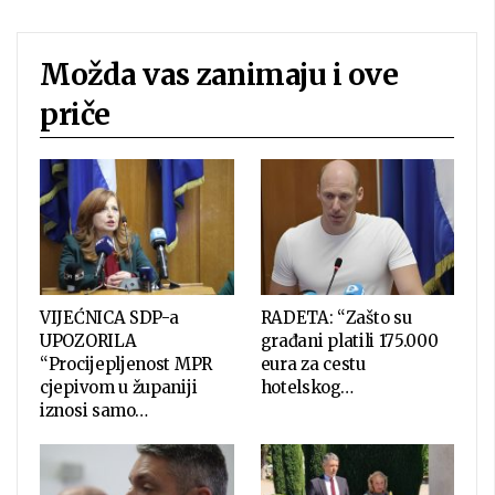
Možda vas zanimaju i ove
priče
VIJEĆNICA SDP-a
RADETA: “Zašto su
UPOZORILA
građani platili 175.000
“Procijepljenost MPR
eura za cestu
cjepivom u županiji
hotelskog…
iznosi samo…