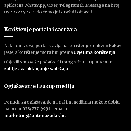
aplikacija WhatsApp, Viber, Telegram ili iMessage na broj
092 2222 972
, rado ćemo je istražiti i objaviti.
Korištenje portala i sadržaja
Nakladnik ovaj portal stavlja na korištenje onakvim kakav
jeste, a korištenje mora biti prema
U
vjetima korištenja
.
Objavili smo vaše podatke ili fotografiju – uputite nam
zahtjev za uklanjanje sadržaja
.
Oglašavanje i zakup medija
Ponudu za oglašavanje na našim medijima možete dobiti
na broju
023/777-999
ili emailu
marketing@antenazadar.hr
.