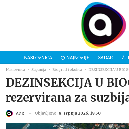
NASLOVNICA
NAJNOVIJE
ZADAR
ŽU
Naslovnica
Županija
Biograd i okolica
DEZINSEKCIJA U BIOGRA
DEZINSEKCIJA U BIO
rezervirana za suzbi
Objavljeno:
8. srpnja 2026. 18:30
AZD