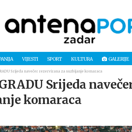
PANIJA
VIJESTI
SPORT
KULTURA
GALERIJE
DU Srijeda navečer rezervirana za suzbijanje komaraca
GRADU Srijeda naveče
janje komaraca