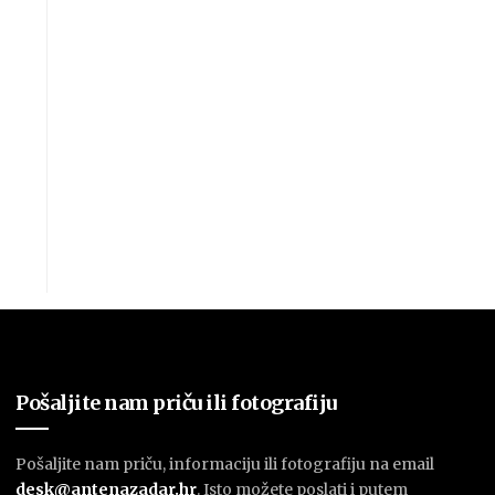
Pošaljite nam priču ili fotografiju
Pošaljite nam priču, informaciju ili fotografiju na email
desk@antenazadar.hr
. Isto možete poslati i putem