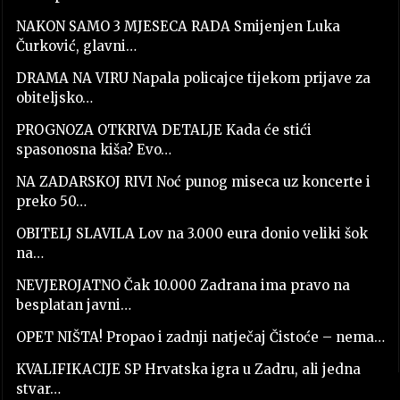
NAKON SAMO 3 MJESECA RADA Smijenjen Luka
Čurković, glavni…
DRAMA NA VIRU Napala policajce tijekom prijave za
obiteljsko…
PROGNOZA OTKRIVA DETALJE Kada će stići
spasonosna kiša? Evo…
NA ZADARSKOJ RIVI Noć punog miseca uz koncerte i
preko 50…
OBITELJ SLAVILA Lov na 3.000 eura donio veliki šok
na…
NEVJEROJATNO Čak 10.000 Zadrana ima pravo na
besplatan javni…
OPET NIŠTA! Propao i zadnji natječaj Čistoće – nema…
KVALIFIKACIJE SP Hrvatska igra u Zadru, ali jedna
stvar…