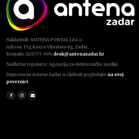
Nakladnik: ANTENA PORTAL j.d.o.o.
Adresa: Trg kneza Višeslava 6g, Zadar
Kontakt: 023/777-999,
desk@antenazadar.hr
Nadležni regulator: Agencija za elektorničke medije.
Impressum Antene Zadar u cijelosti pogledajte
na ovoj
poveznici
.