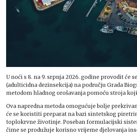
U noći s 8. na 9. srpnja 2026. godine provodit će 
(adulticidna dezinsekcija) na području Grada Biogr
metodom hladnog orošavanja pomoću stroja koji ap
Ova napredna metoda omogućuje bolje prekrivanj
će se koristiti preparat na bazi sintetskog piretrin
toplokrvne životinje. Poseban formulacijski siste
čime se produžuje korisno vrijeme djelovanja ins