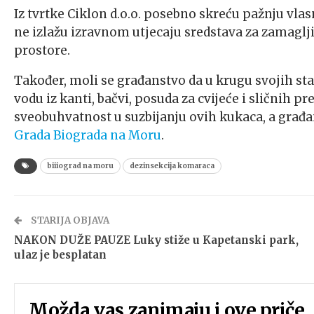
Iz tvrtke Ciklon d.o.o. posebno skreću pažnju vla
ne izlažu izravnom utjecaju sredstava za zamaglji
prostore.
Također, moli se građanstvo da u krugu svojih sta
vodu iz kanti, bačvi, posuda za cvijeće i sličnih 
sveobuhvatnost u suzbijanju ovih kukaca, a građan
Grada Biograda na Moru
.
biiiograd na moru
dezinsekcija komaraca
STARIJA OBJAVA
NAKON DUŽE PAUZE Luky stiže u Kapetanski park,
ulaz je besplatan
Možda vas zanimaju i ove priče