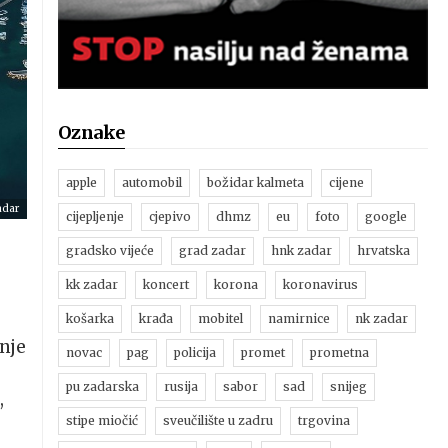
Oznake
apple
automobil
božidar kalmeta
cijene
adar
cijepljenje
cjepivo
dhmz
eu
foto
google
gradsko vijeće
grad zadar
hnk zadar
hrvatska
kk zadar
koncert
korona
koronavirus
košarka
krađa
mobitel
namirnice
nk zadar
nje
novac
pag
policija
promet
prometna
pu zadarska
rusija
sabor
sad
snijeg
,
stipe miočić
sveučilište u zadru
trgovina