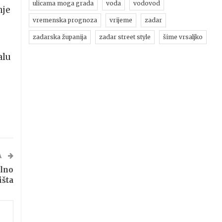
ulicama moga grada
voda
vodovod
nje
vremenska prognoza
vrijeme
zadar
zadarska županija
zadar street style
šime vrsaljko
alu
A
ilno
išta