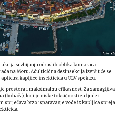
Antena Z
se akcija suzbijanja odraslih oblika komaraca
ada na Moru. Adulticidna dezinsekcija izvršit će se
licira kapljice insekticida u ULV spektru.
e prostora i maksimalnu efikasnost. Za zamagljiva
a (buhača), koji je niske toksičnosti za ljude i
m sprječava brzo isparavanje vode iz kapljica spreja
ekticida.