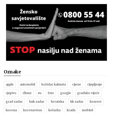
Oznake
apple
automobil
božidar kalmeta
cijene
cijepljenje
cjepivo
dhmz
eu
foto
google
gradsko vijeće
grad zadar
hnk zadar
hrvatska
kk zadar
koncert
korona
koronavirus
košarka
krađa
mobitel