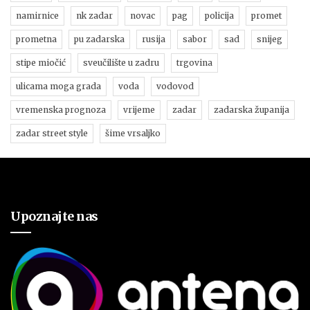
namirnice
nk zadar
novac
pag
policija
promet
prometna
pu zadarska
rusija
sabor
sad
snijeg
stipe miočić
sveučilište u zadru
trgovina
ulicama moga grada
voda
vodovod
vremenska prognoza
vrijeme
zadar
zadarska županija
zadar street style
šime vrsaljko
Upoznajte nas