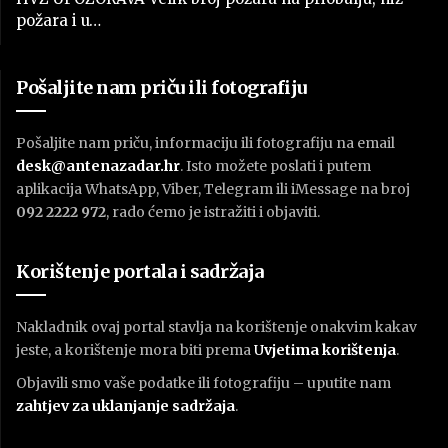
požara i u…
Pošaljite nam priču ili fotografiju
Pošaljite nam priču, informaciju ili fotografiju na email
desk@antenazadar.hr
. Isto možete poslati i putem
aplikacija WhatsApp, Viber, Telegram ili iMessage na broj
092 2222 972
, rado ćemo je istražiti i objaviti.
Korištenje portala i sadržaja
Nakladnik ovaj portal stavlja na korištenje onakvim kakav
jeste, a korištenje mora biti prema
U
vjetima korištenja
.
Objavili smo vaše podatke ili fotografiju – uputite nam
zahtjev za uklanjanje sadržaja
.