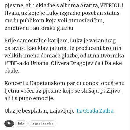
pjesme, ali i skladbe s albuma Ararita, VITRIOL i
Hvala, uz koje je Luky izgradio poseban status
među publikom koja voli atmosferičnu,
emotivnu i autorsku glazbu.
Prije samostalne karijere, Luky je važan trag
ostavio i kao klavijaturist te producent brojnih
velikih imena domaće glazbe, od Dina Dvornika
i TBF-a do Urbana, Olivera Dragojevića i Daleke
obale.
Koncert u Kapetanskom parku donosi opuštenu
ljetnu večer uz pjesme koje se slušaju pažljivo,
ali i s puno emocije.
Ulaz je besplatan, najavljuje
Tz Grada Zadra
.
luky
tz grada zadra