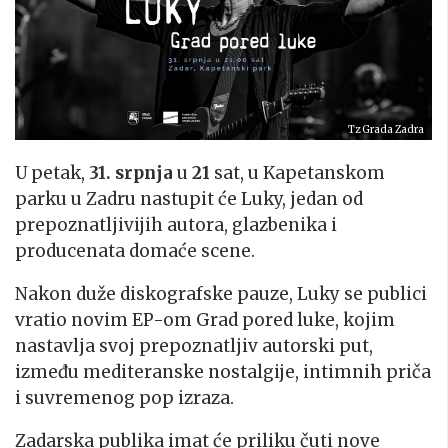
Tz Grada Zadra
U petak,
31. srpnja
u
21
sat, u Kapetanskom
parku u Zadru nastupit će Luky, jedan od
prepoznatljivijih autora, glazbenika i
producenata domaće scene.
Nakon duže diskografske pauze, Luky se publici
vratio novim EP-om Grad pored luke, kojim
nastavlja svoj prepoznatljiv autorski put,
između mediteranske nostalgije, intimnih priča
i suvremenog pop izraza.
Zadarska publika imat će priliku čuti nove