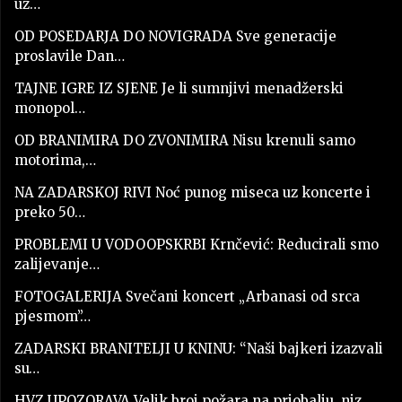
uz…
OD POSEDARJA DO NOVIGRADA Sve generacije
proslavile Dan…
TAJNE IGRE IZ SJENE Je li sumnjivi menadžerski
monopol…
OD BRANIMIRA DO ZVONIMIRA Nisu krenuli samo
motorima,…
NA ZADARSKOJ RIVI Noć punog miseca uz koncerte i
preko 50…
PROBLEMI U VODOOPSKRBI Krnčević: Reducirali smo
zalijevanje…
FOTOGALERIJA Svečani koncert „Arbanasi od srca
pjesmom”…
ZADARSKI BRANITELJI U KNINU: “Naši bajkeri izazvali
su…
HVZ UPOZORAVA Velik broj požara na priobalju, niz