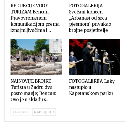
REDUKCIJE VODE I
FOTOGALERIJA
TURIZAM Bencun:
Svečani koncert
Pravovremenom
„Arbanasi od srca
komunikacijom prema
pjesmom” privukao
iznajmljivačima i…
brojne posjetitelje
NAJNOVIJE BROJKE
FOTOGALERIJA Luky
Turista u Zadru dva
nastupio u
posto manje; Bencun:
Kapetanskom parku
Ovo je u skladu s…
NATRAG
NAPRIJED