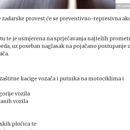
PU zada
ve zadarske provest će se preventivno-represivna akc
metu te je usmjerena na sprječavanja najtežih promet
eda, uz poseban naglasak na pojačano postupanje 
ača.
zaštitne kacige vozača i putnika na motociklima i
orije vozila
anih vozila
skih pločica te