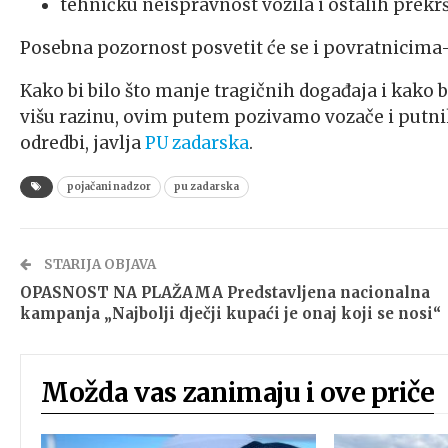
tehničku neispravnost vozila i ostalih prekr
Posebna pozornost posvetit će se i povratnicim
Kako bi bilo što manje tragičnih događaja i kako
višu razinu, ovim putem pozivamo vozače i putn
odredbi, javlja
PU zadarska
.
pojačani nadzor
pu zadarska
STARIJA OBJAVA
OPASNOST NA PLAŽAMA Predstavljena nacionalna
kampanja „Najbolji dječji kupaći je onaj koji se nosi“
Možda vas zanimaju i ove priče