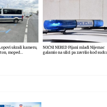
opovi ukrali kameru,
NOĆNI NERED Pijani mladi Nijemac
beton, moped…
galamio na ulici pa završio kod sudc