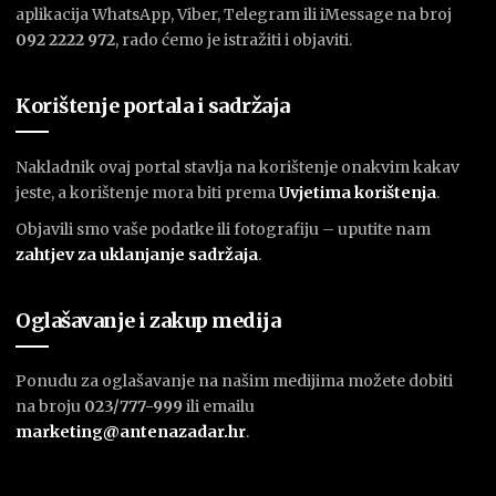
aplikacija WhatsApp, Viber, Telegram ili iMessage na broj
092 2222 972
, rado ćemo je istražiti i objaviti.
Korištenje portala i sadržaja
Nakladnik ovaj portal stavlja na korištenje onakvim kakav
jeste, a korištenje mora biti prema
U
vjetima korištenja
.
Objavili smo vaše podatke ili fotografiju – uputite nam
zahtjev za uklanjanje sadržaja
.
Oglašavanje i zakup medija
Ponudu za oglašavanje na našim medijima možete dobiti
na broju
023/777-999
ili emailu
marketing@antenazadar.hr
.