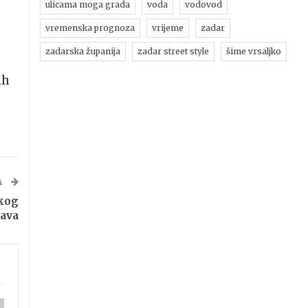
ulicama moga grada
voda
vodovod
vremenska prognoza
vrijeme
zadar
zadarska županija
zadar street style
šime vrsaljko
ih
A
skog
ava