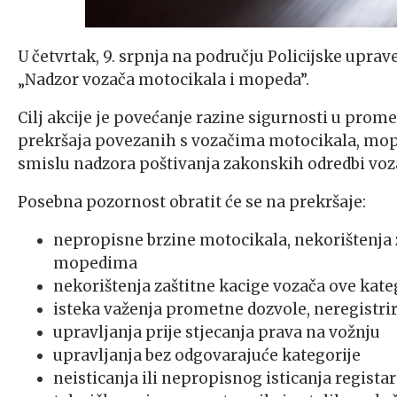
U četvrtak, 9. srpnja na području Policijske upra
„Nadzor vozača motocikala i mopeda”.
Cilj akcije je povećanje razine sigurnosti u pro
prekršaja povezanih s vozačima motocikala, mop
smislu nadzora poštivanja zakonskih odredbi voz
Posebna pozornost obratit će se na prekršaje:
nepropisne brzine motocikala, nekorištenja 
mopedima
nekorištenja zaštitne kacige vozača ove kateg
isteka važenja prometne dozvole, neregistrir
upravljanja prije stjecanja prava na vožnju
upravljanja bez odgovarajuće kategorije
neisticanja ili nepropisnog isticanja registar