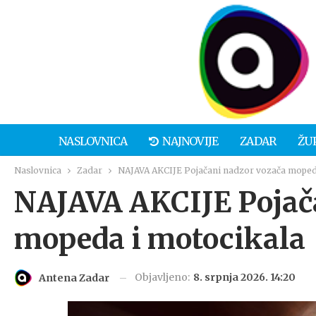
NASLOVNICA
NAJNOVIJE
ZADAR
ŽU
Naslovnica
Zadar
NAJAVA AKCIJE Pojačani nadzor vozača moped
NAJAVA AKCIJE Pojač
mopeda i motocikala
Objavljeno:
8. srpnja 2026. 14:20
Antena Zadar