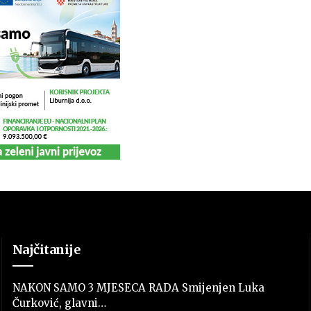
Najčitanije
NAKON SAMO 3 MJESECA RADA Smijenjen Luka
Čurković, glavni…