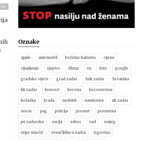
rska
ija
Oznake
nih
u
apple
automobil
božidar kalmeta
cijene
cijepljenje
cjepivo
dhmz
eu
foto
google
gradsko vijeće
grad zadar
hnk zadar
hrvatska
kk zadar
koncert
korona
koronavirus
košarka
krađa
mobitel
namirnice
nk zadar
novac
pag
policija
promet
prometna
pu zadarska
rusija
sabor
sad
snijeg
stipe miočić
sveučilište u zadru
trgovina