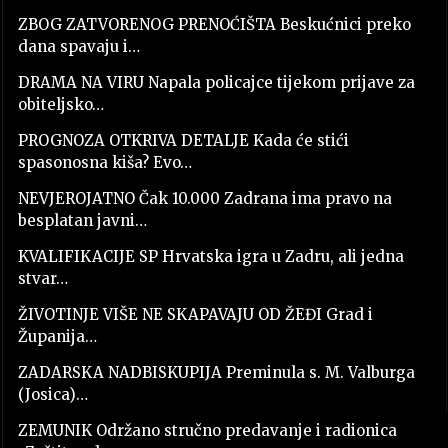
ZBOG ZATVORENOG PRENOĆIŠTA Beskućnici preko
dana spavaju i…
DRAMA NA VIRU Napala policajce tijekom prijave za
obiteljsko…
PROGNOZA OTKRIVA DETALJE Kada će stići
spasonosna kiša? Evo…
NEVJEROJATNO Čak 10.000 Zadrana ima pravo na
besplatan javni…
KVALIFIKACIJE SP Hrvatska igra u Zadru, ali jedna
stvar…
ŽIVOTINJE VIŠE NE SKAPAVAJU OD ŽEĐI Grad i
Županija…
ZADARSKA NADBISKUPIJA Preminula s. M. Valburga
(Josica)…
ZEMUNIK Održano stručno predavanje i radionica