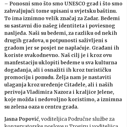
– Ponosni smo što smo UNESCO grad i što smo
zahvaljujući tome upisani u svjetsku baštinu.
To ima iznimno velik značaj za Zadar. Bedemi
su sastavni dio našeg identiteta i poviesnog
nasljeđa. Naši su bedemi, za razliku od nekih
drugih gradova, u potpunosti saživljeni s
gradom jer se posjet ne naplaćuje. Građani ih
koriste svakodnevno. Naš cilj je i kroz ovu
manfestaciju uklopiti bedeme u sva kulturna
događanja, ali i osnažiti ih kroz turističku
promociju i ponudu. Želja nam je nastaviti
ulaganja kroz uređenje Citadele, ali i naših
perivoja Vladimira Nazora i kraljice Jelene,
koje možda i nedovoljno koristimo, a iznimna
su zelena oaza u centru grada.
Jasna Popović
, voditeljica Područne službe za
konzervatorske poslove u Trogiru i voditeljica