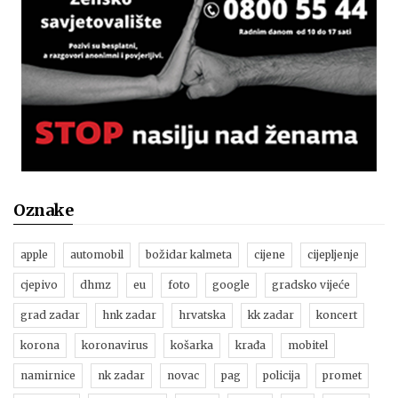
Oznake
apple
automobil
božidar kalmeta
cijene
cijepljenje
cjepivo
dhmz
eu
foto
google
gradsko vijeće
grad zadar
hnk zadar
hrvatska
kk zadar
koncert
korona
koronavirus
košarka
krađa
mobitel
namirnice
nk zadar
novac
pag
policija
promet