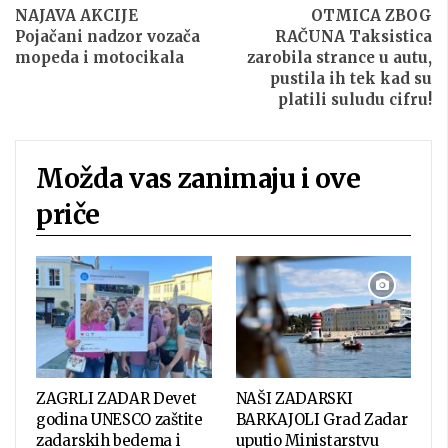
NAJAVA AKCIJE
OTMICA ZBOG
Pojačani nadzor vozača
RAČUNA Taksistica
mopeda i motocikala
zarobila strance u autu,
pustila ih tek kad su
platili suludu cifru!
Možda vas zanimaju i ove
priče
ZAGRLI ZADAR Devet
NAŠI ZADARSKI
godina UNESCO zaštite
BARKAJOLI Grad Zadar
zadarskih bedema i
uputio Ministarstvu