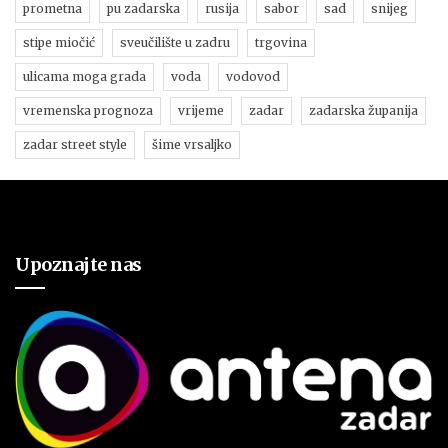
prometna
pu zadarska
rusija
sabor
sad
snijeg
stipe miočić
sveučilište u zadru
trgovina
ulicama moga grada
voda
vodovod
vremenska prognoza
vrijeme
zadar
zadarska županija
zadar street style
šime vrsaljko
Upoznajte nas