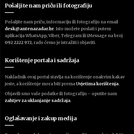
Pošaljite nam priču ili fotografiju
Pošaljite nam priču, informaciju ili fotografiju na email
desk@antenazadar.hr
. Isto možete poslati i putem
aplikacija WhatsApp, Viber, Telegram ili iMessage na broj
092 2222 972
, rado ćemo je istražiti i objaviti.
Korištenje portala i sadržaja
Nakladnik ovaj portal stavlja na korištenje onakvim kakav
jeste, a korištenje mora biti prema
U
vjetima korištenja
.
Objavili smo vaše podatke ili fotografiju – uputite nam
zahtjev za uklanjanje sadržaja
.
Oglašavanje i zakup medija