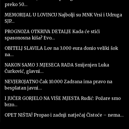
preko 50…
MEMORIJAL U LOVINCU Najbolji su MNK Vrsi i Udruga
SJP…
PROGNOZA OTKRIVA DETALJE Kada će stići
spasonosna kiša? Evo…
OBITELJ SLAVILA Lov na 3.000 eura donio veliki šok
na…
NAKON SAMO 3 MJESECA RADA Smijenjen Luka
Čurković, glavni…
NEVJEROJATNO Čak 10.000 Zadrana ima pravo na
besplatan javni…
I JUČER GORJELO NA VIŠE MJESTA Rudić: Požare smo
brzo…
OPET NIŠTA! Propao i zadnji natječaj Čistoće – nema…