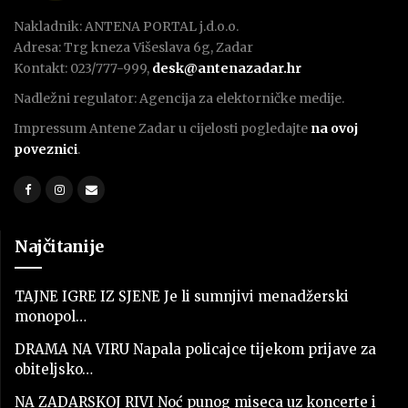
Nakladnik: ANTENA PORTAL j.d.o.o.
Adresa: Trg kneza Višeslava 6g, Zadar
Kontakt: 023/777-999,
desk@antenazadar.hr
Nadležni regulator: Agencija za elektorničke medije.
Impressum Antene Zadar u cijelosti pogledajte
na ovoj
poveznici
.
Najčitanije
TAJNE IGRE IZ SJENE Je li sumnjivi menadžerski
monopol…
DRAMA NA VIRU Napala policajce tijekom prijave za
obiteljsko…
NA ZADARSKOJ RIVI Noć punog miseca uz koncerte i