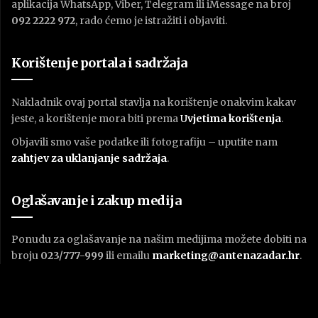
aplikacija WhatsApp, Viber, Telegram ili iMessage na broj
092 2222 972
, rado ćemo je istražiti i objaviti.
Korištenje portala i sadržaja
Nakladnik ovaj portal stavlja na korištenje onakvim kakav
jeste, a korištenje mora biti prema
U
vjetima korištenja
.
Objavili smo vaše podatke ili fotografiju – uputite nam
zahtjev za uklanjanje sadržaja
.
Oglašavanje i zakup medija
Ponudu za oglašavanje na našim medijima možete dobiti na
broju
023/777-999
ili emailu
marketing@antenazadar.hr
.