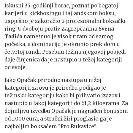
Iskusni 35-godišnji borac, poznat po bogatoj
karijeri u kickboxingu i tajlandskom boksu,
uspješno je zakoračio u profesionalni boksački
ring. U dvoboju protiv Zagrepčanina
Svena
Tadića
nametnuo je visok ritam od samog
početka, a dominaciju je okrunio prekidom u
četvrtoj rundi. Posebnu težinu njegovoj pobjedi
daje činjenica da je nastupio u težoj kategoriji
od svoje.
Iako Opačak prirodno nastupa u nižoj
kategoriji, za ovu je priredbu podigao je
težinsku kategoriju kako bi prihvatio izazov i
nastupio u lakoj kategoriji do 61,2 kilograma. Za
dojmljivu izvedbu Opačak je nagrađen bonusom
od 1.000 eura, a stručni žiri proglasio ga je
najboljim boksačem “Pro Rukavice”.