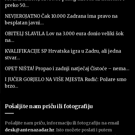
preko 50…
NEVJEROJATNO Čak 10.000 Zadrana ima pravo na
besplatan javni…
OBITELJ SLAVILA Lov na 3.000 eura donio veliki šok
na…
KVALIFIKACIJE SP Hrvatska igra u Zadru, ali jedna
stvar…
OPET NIŠTA! Propao i zadnji natječaj Čistoće – nema…
I JUČER GORJELO NA VIŠE MJESTA Rudić: Požare smo
brzo…
Pošaljite nam priču ili fotografiju
Pošaljite nam priču, informaciju ili fotografiju na email
desk@antenazadar.hr
. Isto možete poslati i putem