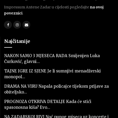
Impressum Antene Zadar u cijelosti pogledajte
na ovoj
poveznici
.
Najčitanije
NAKON SAMO 3 MJESECA RADA Smijenjen Luka
Čurković, glavni…
TAJNE IGRE IZ SJENE Je li sumnjivi menadžerski
monopol…
DRAMA NA VIRU Napala policajce tijekom prijave za
obiteljsko…
PROGNOZA OTKRIVA DETALJE Kada će stići
spasonosna kiša? Evo…
NA ZADARSKOJ RIVI Noć punog miseca uz koncerte i