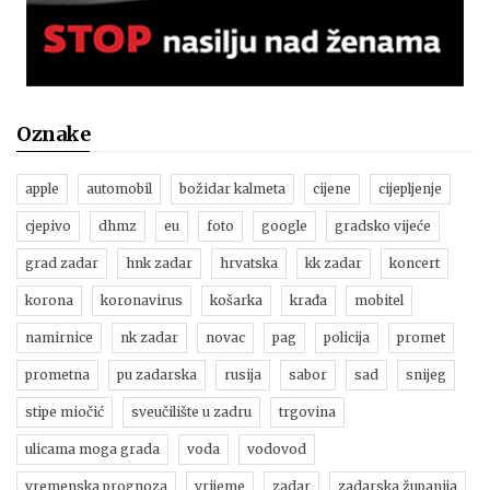
Oznake
apple
automobil
božidar kalmeta
cijene
cijepljenje
cjepivo
dhmz
eu
foto
google
gradsko vijeće
grad zadar
hnk zadar
hrvatska
kk zadar
koncert
korona
koronavirus
košarka
krađa
mobitel
namirnice
nk zadar
novac
pag
policija
promet
prometna
pu zadarska
rusija
sabor
sad
snijeg
stipe miočić
sveučilište u zadru
trgovina
ulicama moga grada
voda
vodovod
vremenska prognoza
vrijeme
zadar
zadarska županija