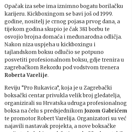
Opačak iza sebe ima iznimno bogatu borilačku
karijeru. Kickboxingom se bavi još od 1999.
godine, nositelj je crnog pojasa prvog dana, a
tijekom godina skupio je čak 381 borbu te
osvojio brojna domaća i međunarodna odličja.
Nakon niza uspjeha u kickboxingu i
tajlandskom boksu odlučio se potpuno
posvetiti profesionalnom boksu, gdje trenira u
zagrebačkom Rekordu pod vodstvom trenera
Roberta Varelije
.
Reviju “Pro Rukavica”, koja je u Zagrebački
boksački centar privukla velik broj gledatelja,
organizirali su Hrvatska udruga profesionalnog
boksa na čelu s predsjednikom
Jozom Gabrićem
te promotor Robert Varelija. Organizatori su već
najavili nastavak projekta, a nove boksačke