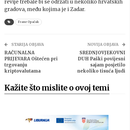
revije trebale bi se održati u nekoliko hrvatskih
gradova, među kojima je i Zadar.
Frane Opačak
STARIJA OBJAVA
NOVIJA OBJAVA
RAČUNALNA
SREDNJOVJEKOVNI
PRIJEVARA Oštećen pri
DUH Paški povijesni
trgovanju
sajam posjetilo
kriptovalutama
nekoliko tisuća ljudi
Kažite što mislite o ovoj temi