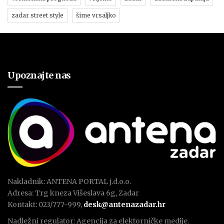
zadar street style
šime vrsaljko
Upoznajte nas
Nakladnik: ANTENA PORTAL j.d.o.o.
Adresa: Trg kneza Višeslava 6g, Zadar
Kontakt: 023/777-999,
desk@antenazadar.hr
Nadležni regulator: Agencija za elektorničke medije.