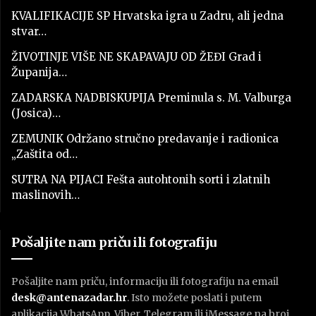
KVALIFIKACIJE SP Hrvatska igra u Zadru, ali jedna
stvar…
ŽIVOTINJE VIŠE NE SKAPAVAJU OD ŽEĐI Grad i
Županija…
ZADARSKA NADBISKUPIJA Preminula s. M. Valburga
(Josica)…
ZEMUNIK Održano stručno predavanje i radionica
„Zaštita od…
SUTRA NA PIJACI Fešta autohtonih sorti i zlatnih
maslinovih…
Pošaljite nam priču ili fotografiju
Pošaljite nam priču, informaciju ili fotografiju na email
desk@antenazadar.hr
. Isto možete poslati i putem
aplikacija WhatsApp, Viber, Telegram ili iMessage na broj