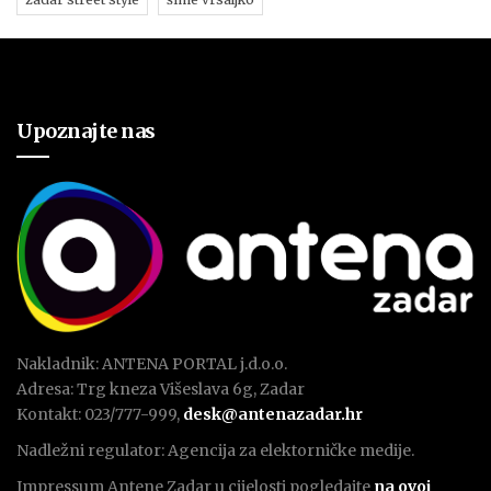
Upoznajte nas
Nakladnik: ANTENA PORTAL j.d.o.o.
Adresa: Trg kneza Višeslava 6g, Zadar
Kontakt: 023/777-999,
desk@antenazadar.hr
Nadležni regulator: Agencija za elektorničke medije.
Impressum Antene Zadar u cijelosti pogledajte
na ovoj