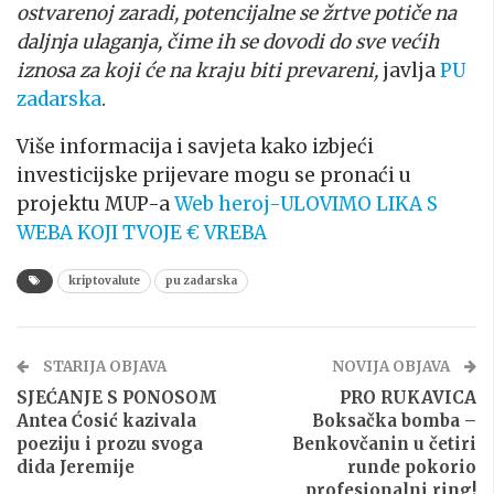
ostvarenoj zaradi, potencijalne se žrtve potiče na
daljnja ulaganja, čime ih se dovodi do sve većih
iznosa za koji će na kraju biti prevareni,
javlja
PU
zadarska
.
Više informacija i savjeta kako izbjeći
investicijske prijevare mogu se pronaći u
projektu MUP-a
Web heroj-ULOVIMO LIKA S
WEBA KOJI TVOJE € VREBA
kriptovalute
pu zadarska
STARIJA OBJAVA
NOVIJA OBJAVA
SJEĆANJE S PONOSOM
PRO RUKAVICA
Antea Ćosić kazivala
Boksačka bomba –
poeziju i prozu svoga
Benkovčanin u četiri
dida Jeremije
runde pokorio
profesionalni ring!