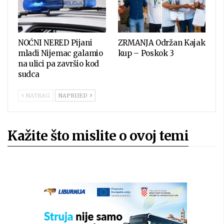
NOĆNI NERED Pijani
ZRMANJA Održan Kajak
mladi Nijemac galamio
kup – Poskok 3
na ulici pa završio kod
sudca
NATRAG
NAPRIJED
Kažite što mislite o ovoj temi