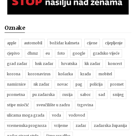
Oznake
apple
automobil
božidar kalmeta
cijene
cijepljenje
cjepivo
dhmz
eu
foto
google
gradsko vijeće
grad zadar
hnk zadar
hrvatska
kk zadar
koncert
korona
koronavirus
košarka
krađa
mobitel
namirnice
nk zadar
novac
pag
policija
promet
prometna
pu zadarska
rusija
sabor
sad
snijeg
stipe miočić
sveučilište u zadru
trgovina
ulicama moga grada
voda
vodovod
vremenska prognoza
vrijeme
zadar
zadarska županija
zadar street style
šime vrsaljko