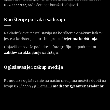
092 2222 972
, rado ćemo je istražiti i objaviti.
Korištenje portala i sadržaja
Nakladnik ovaj portal stavlja na korištenje onakvim kakav
jeste, a korištenje mora biti prema
U
vjetima korištenja
.
Objavili smo vaše podatke ili fotografiju – uputite nam
zahtjev za uklanjanje sadržaja
.
Oglašavanje i zakup medija
Ponudu za oglašavanje na našim medijima možete dobiti na
broju
023/777-999
ili emailu
marketing@antenazadar.hr
.