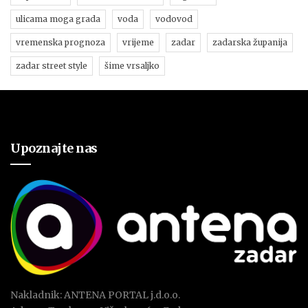
ulicama moga grada
voda
vodovod
vremenska prognoza
vrijeme
zadar
zadarska županija
zadar street style
šime vrsaljko
Upoznajte nas
Nakladnik: ANTENA PORTAL j.d.o.o.