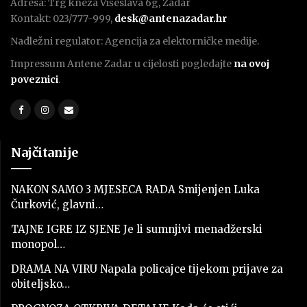
Adresa: Trg kneza Višeslava 6g, Zadar
Kontakt: 023/777-999,
desk@antenazadar.hr
Nadležni regulator: Agencija za elektorničke medije.
Impressum Antene Zadar u cijelosti pogledajte
na ovoj
poveznici
.
Najčitanije
NAKON SAMO 3 MJESECA RADA Smijenjen Luka
Čurković, glavni…
TAJNE IGRE IZ SJENE Je li sumnjivi menadžerski
monopol…
DRAMA NA VIRU Napala policajce tijekom prijave za
obiteljsko…