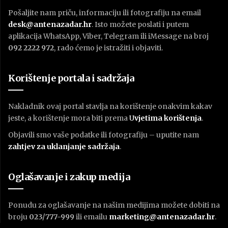
Pošaljite nam priču, informaciju ili fotografiju na email
desk@antenazadar.hr
. Isto možete poslati i putem
aplikacija WhatsApp, Viber, Telegram ili iMessage na broj
092 2222 972
, rado ćemo je istražiti i objaviti.
Korištenje portala i sadržaja
Nakladnik ovaj portal stavlja na korištenje onakvim kakav
jeste, a korištenje mora biti prema
U
vjetima korištenja
.
Objavili smo vaše podatke ili fotografiju – uputite nam
zahtjev za uklanjanje sadržaja
.
Oglašavanje i zakup medija
Ponudu za oglašavanje na našim medijima možete dobiti na
broju
023/777-999
ili emailu
marketing@antenazadar.hr
.