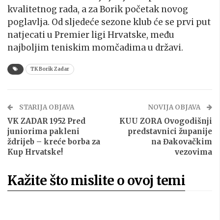
kvalitetnog rada, a za Borik početak novog
poglavlja. Od sljedeće sezone klub će se prvi put
natjecati u Premier ligi Hrvatske, među
najboljim teniskim momčadima u državi.
TK Borik Zadar
STARIJA OBJAVA
NOVIJA OBJAVA
VK ZADAR 1952 Pred
KUU ZORA Ovogodišnji
juniorima pakleni
predstavnici županije
ždrijeb – kreće borba za
na Đakovačkim
Kup Hrvatske!
vezovima
Kažite što mislite o ovoj temi