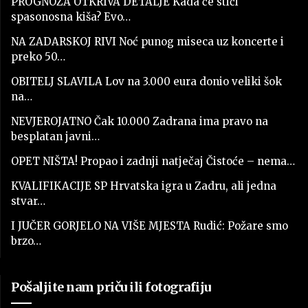
PROGNOZA OTKRIVA DETALJE Kada će stići
spasonosna kiša? Evo…
NA ZADARSKOJ RIVI Noć punog miseca uz koncerte i
preko 50…
OBITELJ SLAVILA Lov na 3.000 eura donio veliki šok
na…
NEVJEROJATNO Čak 10.000 Zadrana ima pravo na
besplatan javni…
OPET NIŠTA! Propao i zadnji natječaj Čistoće – nema…
KVALIFIKACIJE SP Hrvatska igra u Zadru, ali jedna
stvar…
I JUČER GORJELO NA VIŠE MJESTA Rudić: Požare smo
brzo…
Pošaljite nam priču ili fotografiju