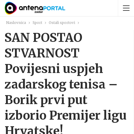
Naslovnica
Sport
Ostali sportovi
SAN POSTAO
STVARNOST
Povijesni uspjeh
zadarskog tenisa –
Borik prvi put
izborio Premijer ligu
Hrvatske!