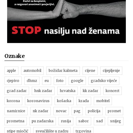
Oznake
apple
automobil
božidar kalmeta
cijene
cijepljenje
cjepivo
dhmz
eu
foto
google
gradsko vijeće
grad zadar
hnk zadar
hrvatska
kk zadar
koncert
korona
koronavirus
košarka
krađa
mobitel
namirnice
nk zadar
novac
pag
policija
promet
prometna
pu zadarska
rusija
sabor
sad
snijeg
stipe miočić
sveučilište u zadru
trgovina