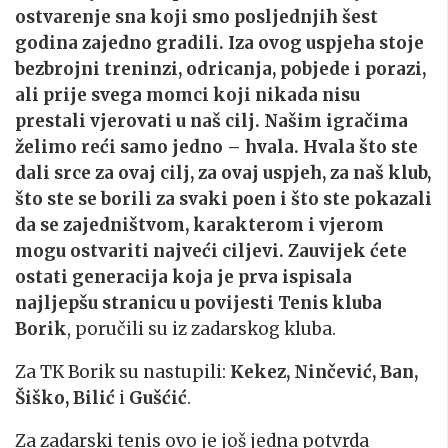
ostvarenje sna koji smo posljednjih šest
godina zajedno gradili. Iza ovog uspjeha stoje
bezbrojni treninzi, odricanja, pobjede i porazi,
ali prije svega momci koji nikada nisu
prestali vjerovati u naš cilj.
Našim igračima
želimo reći samo jedno – hvala. Hvala što ste
dali srce za ovaj cilj, za ovaj uspjeh, za naš klub,
što ste se borili za svaki poen i što ste pokazali
da se zajedništvom, karakterom i vjerom
mogu ostvariti najveći ciljevi. Zauvijek ćete
ostati generacija koja je prva ispisala
najljepšu stranicu u povijesti Tenis kluba
Borik
, poručili su iz zadarskog kluba.
Za TK Borik su nastupili:
Kekez, Ninčević, Ban,
Šiško, Bilić
i
Gušćić
.
Za zadarski tenis ovo je još jedna potvrda