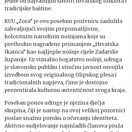
jedne od najvažnijih smotri hrvatskog folklora i
tradicijske baštine.
KUU „Zora“ je ovu posebnu pozivnicu zaslužila
zahvaljujući svojim prepoznatljivim,
koloritnim narodnim nošnjama koje su
prethodno nagrađene priznanjem „Hrvatska
tkanica“ kao najljepše nošnje cijele Zadarske
županije. Uz vizualno bogatstvo nošnji, udruga
je slavonsku publiku i stručnu javnost osvojila
izvedbom svog originalnog Olipskog plesa i
tradicionalnih napjeva, čime je dostojno
prezentirala kulturnu autentičnost svoga kraja.
Poseban ponos udruge je njezina dječja
skupina, čiji je nastup na ovoj velikoj pozornici
poslao snažnu poruku o očuvanju identiteta.
Aktivno sudjelovanje najmlađih članova pruža