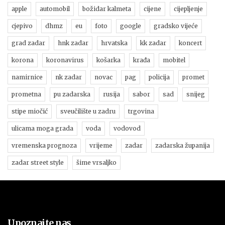
apple
automobil
božidar kalmeta
cijene
cijepljenje
cjepivo
dhmz
eu
foto
google
gradsko vijeće
grad zadar
hnk zadar
hrvatska
kk zadar
koncert
korona
koronavirus
košarka
krađa
mobitel
namirnice
nk zadar
novac
pag
policija
promet
prometna
pu zadarska
rusija
sabor
sad
snijeg
stipe miočić
sveučilište u zadru
trgovina
ulicama moga grada
voda
vodovod
vremenska prognoza
vrijeme
zadar
zadarska županija
zadar street style
šime vrsaljko
Upoznajte nas