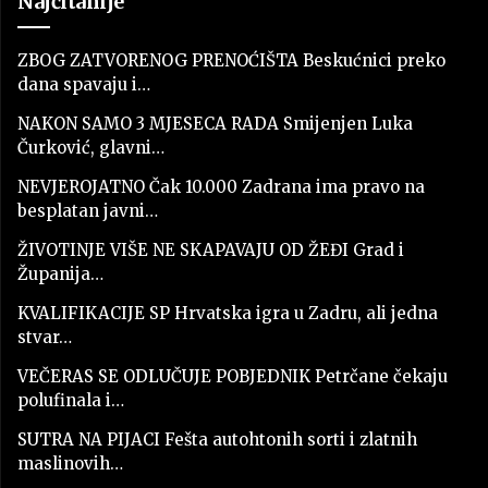
Najčitanije
ZBOG ZATVORENOG PRENOĆIŠTA Beskućnici preko
dana spavaju i…
NAKON SAMO 3 MJESECA RADA Smijenjen Luka
Čurković, glavni…
NEVJEROJATNO Čak 10.000 Zadrana ima pravo na
besplatan javni…
ŽIVOTINJE VIŠE NE SKAPAVAJU OD ŽEĐI Grad i
Županija…
KVALIFIKACIJE SP Hrvatska igra u Zadru, ali jedna
stvar…
VEČERAS SE ODLUČUJE POBJEDNIK Petrčane čekaju
polufinala i…
SUTRA NA PIJACI Fešta autohtonih sorti i zlatnih
maslinovih…