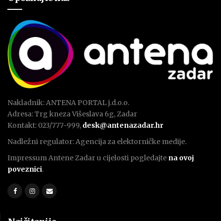
Nakladnik: ANTENA PORTAL j.d.o.o.
Adresa: Trg kneza Višeslava 6g, Zadar
Kontakt: 023/777-999,
desk@antenazadar.hr
Nadležni regulator: Agencija za elektorničke medije.
Impressum Antene Zadar u cijelosti pogledajte
na ovoj
poveznici
.