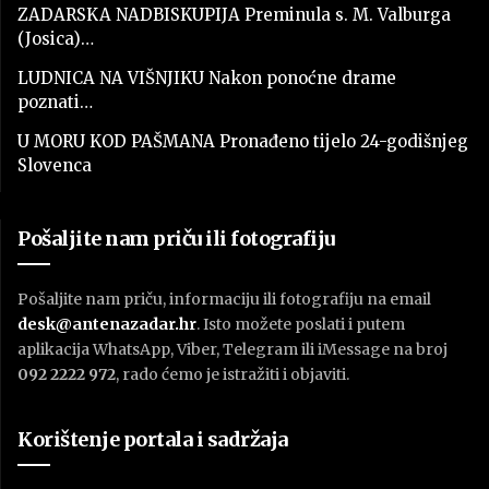
ZADARSKA NADBISKUPIJA Preminula s. M. Valburga
(Josica)…
LUDNICA NA VIŠNJIKU Nakon ponoćne drame
poznati…
U MORU KOD PAŠMANA Pronađeno tijelo 24-godišnjeg
Slovenca
Pošaljite nam priču ili fotografiju
Pošaljite nam priču, informaciju ili fotografiju na email
desk@antenazadar.hr
. Isto možete poslati i putem
aplikacija WhatsApp, Viber, Telegram ili iMessage na broj
092 2222 972
, rado ćemo je istražiti i objaviti.
Korištenje portala i sadržaja