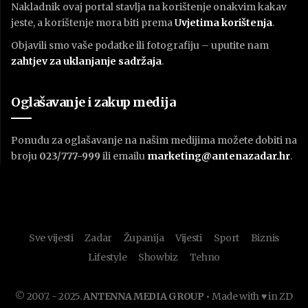
Nakladnik ovaj portal stavlja na korištenje onakvim kakav
jeste, a korištenje mora biti prema
U
vjetima korištenja
.
Objavili smo vaše podatke ili fotografiju – uputite nam
zahtjev za uklanjanje sadržaja
.
Oglašavanje i zakup medija
Ponudu za oglašavanje na našim medijima možete dobiti na
broju
023/777-999
ili emailu
marketing@antenazadar.hr
.
Sve vijesti
Zadar
Županija
Vijesti
Sport
Biznis
Lifestyle
Showbiz
Tehno
© 2007. - 2025.
ANTENNA MEDIA GROUP
• Made with ♥ in ZD