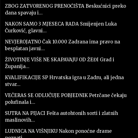
ZBOG ZATVORENOG PRENOĆIŠTA Beskućnici preko
dana spavaju i…
NAKON SAMO 3 MJESECA RADA Smijenjen Luka
Čurković, glavni…
NEVJEROJATNO Čak 10.000 Zadrana ima pravo na
besplatan javni…
ŽIVOTINJE VIŠE NE SKAPAVAJU OD ŽEĐI Grad i
Županija…
KVALIFIKACIJE SP Hrvatska igra u Zadru, ali jedna
stvar…
VEČERAS SE ODLUČUJE POBJEDNIK Petrčane čekaju
polufinala i…
SUTRA NA PIJACI Fešta autohtonih sorti i zlatnih
maslinovih…
LUDNICA NA VIŠNJIKU Nakon ponoćne drame
poznati…