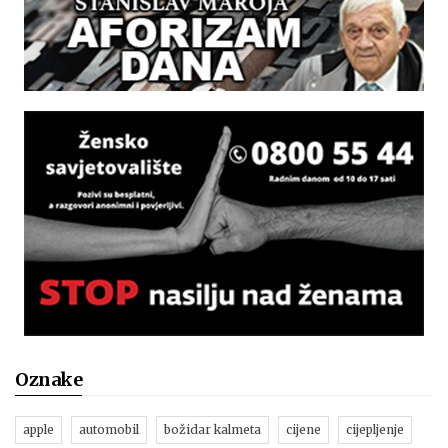
Oznake
apple
automobil
božidar kalmeta
cijene
cijepljenje