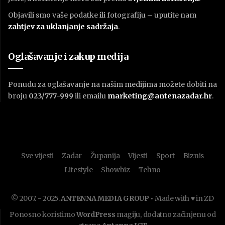
Objavili smo vaše podatke ili fotografiju – uputite nam
zahtjev za uklanjanje sadržaja
.
Oglašavanje i zakup medija
Ponudu za oglašavanje na našim medijima možete dobiti na
broju
023/777-999
ili emailu
marketing@antenazadar.hr
.
Sve vijesti
Zadar
Županija
Vijesti
Sport
Biznis
Lifestyle
Showbiz
Tehno
© 2007. - 2025.
ANTENNA MEDIA GROUP
• Made with ♥ in ZD
Ponosno koristimo
WordPress
magiju, dodatno začinjenu od