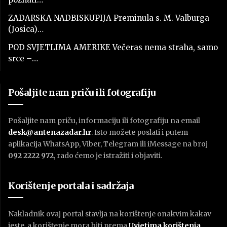
ZADARSKA NADBISKUPIJA Preminula s. M. Valburga
(Josica)…
POD SVJETLIMA AMERIKE Večeras nema straha, samo
srce –…
Pošaljite nam priču ili fotografiju
Pošaljite nam priču, informaciju ili fotografiju na email
desk@antenazadar.hr
. Isto možete poslati i putem
aplikacija WhatsApp, Viber, Telegram ili iMessage na broj
092 2222 972
, rado ćemo je istražiti i objaviti.
Korištenje portala i sadržaja
Nakladnik ovaj portal stavlja na korištenje onakvim kakav
jeste, a korištenje mora biti prema
U
vjetima korištenja
.