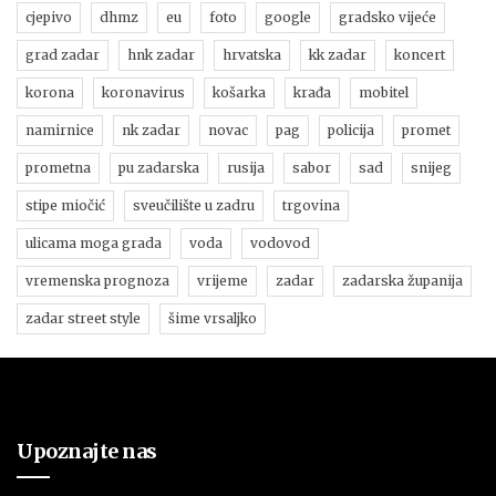
cjepivo
dhmz
eu
foto
google
gradsko vijeće
grad zadar
hnk zadar
hrvatska
kk zadar
koncert
korona
koronavirus
košarka
krađa
mobitel
namirnice
nk zadar
novac
pag
policija
promet
prometna
pu zadarska
rusija
sabor
sad
snijeg
stipe miočić
sveučilište u zadru
trgovina
ulicama moga grada
voda
vodovod
vremenska prognoza
vrijeme
zadar
zadarska županija
zadar street style
šime vrsaljko
Upoznajte nas