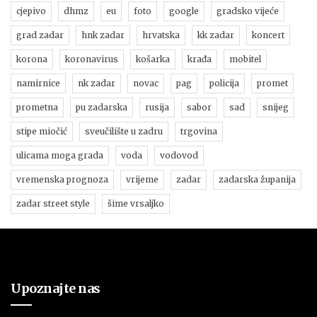
cjepivo
dhmz
eu
foto
google
gradsko vijeće
grad zadar
hnk zadar
hrvatska
kk zadar
koncert
korona
koronavirus
košarka
krađa
mobitel
namirnice
nk zadar
novac
pag
policija
promet
prometna
pu zadarska
rusija
sabor
sad
snijeg
stipe miočić
sveučilište u zadru
trgovina
ulicama moga grada
voda
vodovod
vremenska prognoza
vrijeme
zadar
zadarska županija
zadar street style
šime vrsaljko
Upoznajte nas