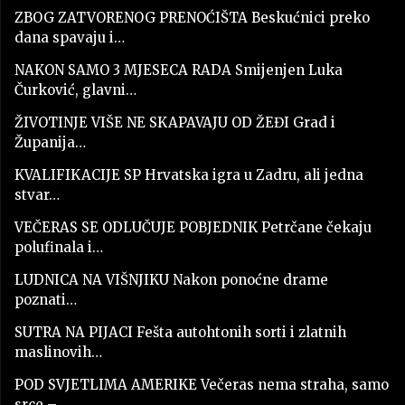
ZBOG ZATVORENOG PRENOĆIŠTA Beskućnici preko
dana spavaju i…
NAKON SAMO 3 MJESECA RADA Smijenjen Luka
Čurković, glavni…
ŽIVOTINJE VIŠE NE SKAPAVAJU OD ŽEĐI Grad i
Županija…
KVALIFIKACIJE SP Hrvatska igra u Zadru, ali jedna
stvar…
VEČERAS SE ODLUČUJE POBJEDNIK Petrčane čekaju
polufinala i…
LUDNICA NA VIŠNJIKU Nakon ponoćne drame
poznati…
SUTRA NA PIJACI Fešta autohtonih sorti i zlatnih
maslinovih…
POD SVJETLIMA AMERIKE Večeras nema straha, samo
srce –…