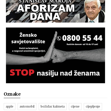
Oznake
apple
automobil
božidar kalmeta
cijene
cijepljenje