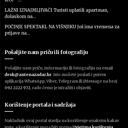
LAŽNI IZNAJMLJIVAČI Turisti uplatili apartman,
dolaskom na…
POČINJE SPEKTAKL NA VIŠNJIKU Još ima vremena za
prijave na…
Pošaljite nam priču ili fotografiju
Pošaljite nam priču, informaciju ili fotografiju na email
desk@antenazadar.hr
. Isto možete poslati i putem
aplikacija WhatsApp, Viber, Telegram ili iMessage na broj
092 2222 972
, rado ćemo je istražiti i objaviti.
Korištenje portala i sadržaja
Nakladnik ovaj portal stavlja na korištenje onakvim kakav
jeste, a korištenje mora biti prema
U
vjetima korištenja
.