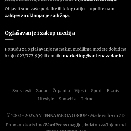
Objavili smo vaše podatke ili fotografiju – uputite nam
zahtjev za uklanjanje sadržaja
.
Oglašavanje i zakup medija
Ponudu za oglašavanje na našim medijima možete dobiti na
broju
023/777-999
ili emailu
marketing@antenazadar.hr
.
Sve vijesti
Zadar
Županija
Vijesti
Sport
Biznis
Lifestyle
Showbiz
Tehno
© 2007. - 2025.
ANTENNA MEDIA GROUP
• Made with ♥ in ZD
Ponosno koristimo
WordPress
magiju, dodatno začinjenu od