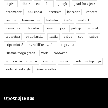
cjepivo
dhmz
eu
foto
google
gradsko vijeće
grad zadar
hnk zadar
hrvatska
kk zadar
koncert
korona
koronavirus
košarka
krađa
mobitel
namirnice
nk zadar
novac
pag
policija
promet
prometna
pu zadarska
rusija
sabor
sad
snijeg
stipe miočić
sveučilište u zadru
trgovina
ulicama moga grada
voda
vodovod
vremenska prognoza
vrijeme
zadar
zadarska županija
zadar street style
šime vrsaljko
Upoznajte nas