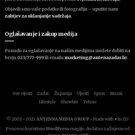
Objavili smo vaše podatke ili fotografiju – uputite nam
zahtjev za uklanjanje sadržaja
.
Oglašavanje i zakup medija
Ponudu za oglašavanje na našim medijima možete dobiti na
broju
023/777-999
ili emailu
marketing@antenazadar.hr
.
Sve vijesti
Zadar
Županija
Vijesti
Sport
Biznis
Lifestyle
Showbiz
Tehno
© 2007. - 2025.
ANTENNA MEDIA GROUP
• Made with ♥ in ZD
Ponosno koristimo
WordPress
magiju, dodatno začinjenu od