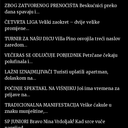
ZBOG ZATVORENOG PRENOĆIŠTA Beskućnici preko
dana spavaju i…
ČETVRTA LIGA Veliki zaokret – dvije velike
promjene…
TURNIR ZA NAŠU DICU Villa Pino osvojila treći naslov
zaredom…
VEČERAS SE ODLUČUJE POBJEDNIK Petrčane čekaju
polufinala i…
LAŽNI IZNAJMLJIVAČI Turisti uplatili apartman,
dolaskom na…
POČINJE SPEKTAKL NA VIŠNJIKU Još ima vremena za
prijave na…
TRADICIONALNA MANIFESTACIJA Vrške ćakule u
znaku munještine,…
SP JUNIORI Bravo Nina Vrdoljak! Kad srce vuče
naprijed…