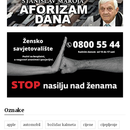
Oznake
apple
automobil
božidar kalmeta
cijene
cijepljenje