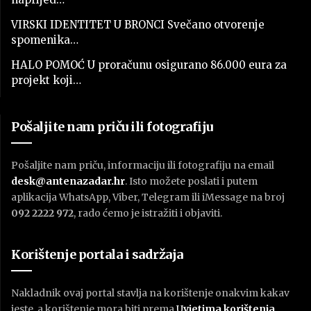
VIRSKI IDENTITET U BRONCI Svečano otvorenje
spomenika…
HALO POMOĆ U proračunu osigurano 86.000 eura za
projekt koji…
Pošaljite nam priču ili fotografiju
Pošaljite nam priču, informaciju ili fotografiju na email
desk@antenazadar.hr
. Isto možete poslati i putem
aplikacija WhatsApp, Viber, Telegram ili iMessage na broj
092 2222 972
, rado ćemo je istražiti i objaviti.
Korištenje portala i sadržaja
Nakladnik ovaj portal stavlja na korištenje onakvim kakav
jeste, a korištenje mora biti prema
U
vjetima korištenja
.