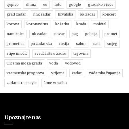
cjepivo
dhmz
eu
foto
google
gradsko vijeće
grad zadar
hnk zadar
hrvatska
kk zadar
koncert
korona
koronavirus
košarka
krađa
mobitel
namirnice
nk zadar
novac
pag
policija
promet
prometna
pu zadarska
rusija
sabor
sad
snijeg
stipe miočić
sveučilište u zadru
trgovina
ulicama moga grada
voda
vodovod
vremenska prognoza
vrijeme
zadar
zadarska županija
zadar street style
šime vrsaljko
Upoznajte nas