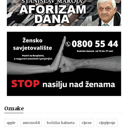
Oznake
apple
automobil
božidar kalmeta
cijene
cijepljenje