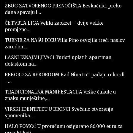
ZBOG ZATVORENOG PRENOĆIŠTA Beskućnici preko
dana spavaju i…
ČETVRTA LIGA Veliki zaokret – dvije velike
promjene…
TURNIR ZA NAŠU DICU Villa Pino osvojila treći naslov
zaredom…
LAŽNI IZNAJMLJIVAČI Turisti uplatili apartman,
dolaskom na…
REKORD ZA REKORDOM Kad Nina trči padaju rekordi
–…
TRADICIONALNA MANIFESTACIJA Vrške ćakule u
znaku munještine,…
VIRSKI IDENTITET U BRONCI Svečano otvorenje
spomenika…
HALO POMOĆ U proračunu osigurano 86.000 eura za
projekt koji…