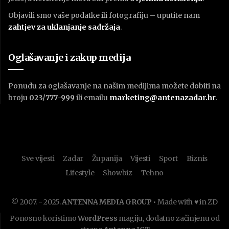
Objavili smo vaše podatke ili fotografiju – uputite nam
zahtjev za uklanjanje sadržaja
.
Oglašavanje i zakup medija
Ponudu za oglašavanje na našim medijima možete dobiti na
broju
023/777-999
ili emailu
marketing@antenazadar.hr
.
Sve vijesti
Zadar
Županija
Vijesti
Sport
Biznis
Lifestyle
Showbiz
Tehno
© 2007. - 2025.
ANTENNA MEDIA GROUP
• Made with ♥ in ZD
Ponosno koristimo
WordPress
magiju, dodatno začinjenu od