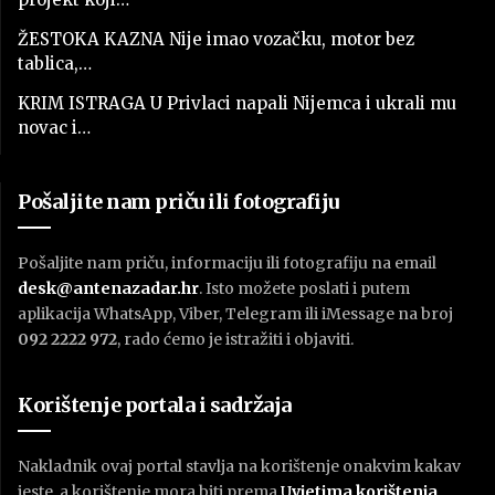
ŽESTOKA KAZNA Nije imao vozačku, motor bez
tablica,…
KRIM ISTRAGA U Privlaci napali Nijemca i ukrali mu
novac i…
Pošaljite nam priču ili fotografiju
Pošaljite nam priču, informaciju ili fotografiju na email
desk@antenazadar.hr
. Isto možete poslati i putem
aplikacija WhatsApp, Viber, Telegram ili iMessage na broj
092 2222 972
, rado ćemo je istražiti i objaviti.
Korištenje portala i sadržaja
Nakladnik ovaj portal stavlja na korištenje onakvim kakav
jeste, a korištenje mora biti prema
U
vjetima korištenja
.