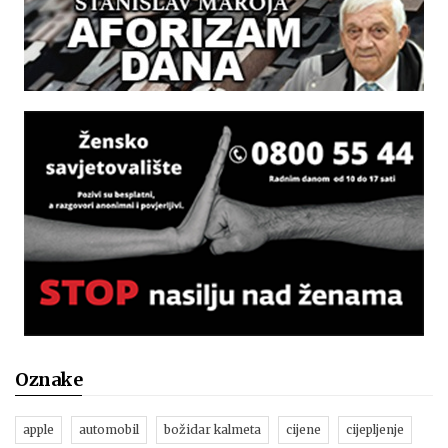
Oznake
apple
automobil
božidar kalmeta
cijene
cijepljenje