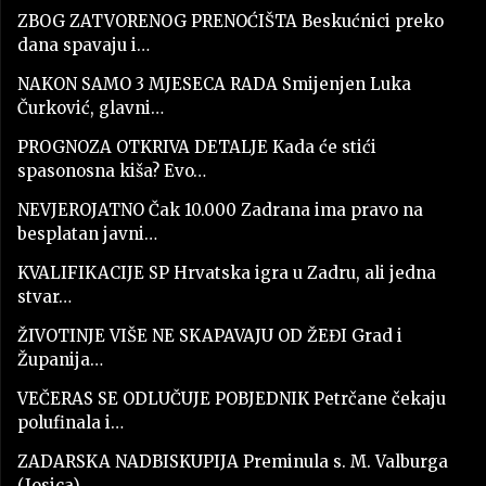
ZBOG ZATVORENOG PRENOĆIŠTA Beskućnici preko
dana spavaju i…
NAKON SAMO 3 MJESECA RADA Smijenjen Luka
Čurković, glavni…
PROGNOZA OTKRIVA DETALJE Kada će stići
spasonosna kiša? Evo…
NEVJEROJATNO Čak 10.000 Zadrana ima pravo na
besplatan javni…
KVALIFIKACIJE SP Hrvatska igra u Zadru, ali jedna
stvar…
ŽIVOTINJE VIŠE NE SKAPAVAJU OD ŽEĐI Grad i
Županija…
VEČERAS SE ODLUČUJE POBJEDNIK Petrčane čekaju
polufinala i…
ZADARSKA NADBISKUPIJA Preminula s. M. Valburga
(Josica)…