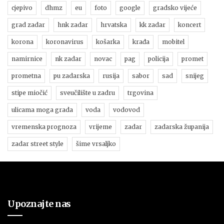
cjepivo
dhmz
eu
foto
google
gradsko vijeće
grad zadar
hnk zadar
hrvatska
kk zadar
koncert
korona
koronavirus
košarka
krađa
mobitel
namirnice
nk zadar
novac
pag
policija
promet
prometna
pu zadarska
rusija
sabor
sad
snijeg
stipe miočić
sveučilište u zadru
trgovina
ulicama moga grada
voda
vodovod
vremenska prognoza
vrijeme
zadar
zadarska županija
zadar street style
šime vrsaljko
Upoznajte nas