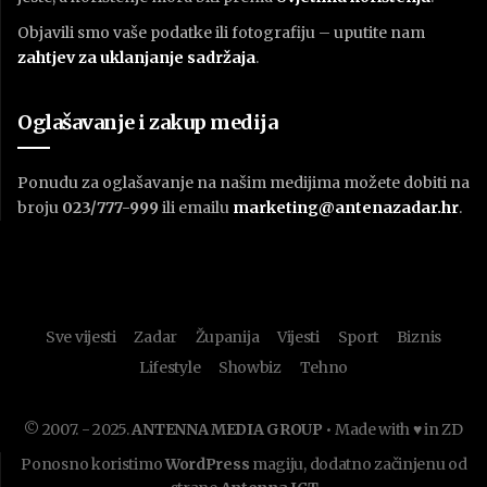
Objavili smo vaše podatke ili fotografiju – uputite nam
zahtjev za uklanjanje sadržaja
.
Oglašavanje i zakup medija
Ponudu za oglašavanje na našim medijima možete dobiti na
broju
023/777-999
ili emailu
marketing@antenazadar.hr
.
Sve vijesti
Zadar
Županija
Vijesti
Sport
Biznis
Lifestyle
Showbiz
Tehno
© 2007. - 2025.
ANTENNA MEDIA GROUP
• Made with ♥ in ZD
Ponosno koristimo
WordPress
magiju, dodatno začinjenu od