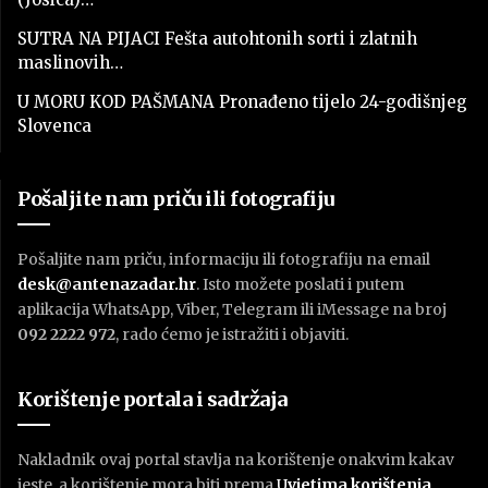
SUTRA NA PIJACI Fešta autohtonih sorti i zlatnih
maslinovih…
U MORU KOD PAŠMANA Pronađeno tijelo 24-godišnjeg
Slovenca
Pošaljite nam priču ili fotografiju
Pošaljite nam priču, informaciju ili fotografiju na email
desk@antenazadar.hr
. Isto možete poslati i putem
aplikacija WhatsApp, Viber, Telegram ili iMessage na broj
092 2222 972
, rado ćemo je istražiti i objaviti.
Korištenje portala i sadržaja
Nakladnik ovaj portal stavlja na korištenje onakvim kakav
jeste, a korištenje mora biti prema
U
vjetima korištenja
.