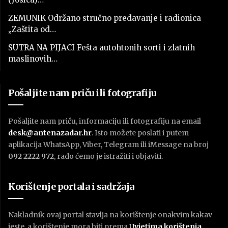
ZEMUNIK Održano stručno predavanje i radionica
„Zaštita od…
SUTRA NA PIJACI Fešta autohtonih sorti i zlatnih
maslinovih…
Pošaljite nam priču ili fotografiju
Pošaljite nam priču, informaciju ili fotografiju na email
desk@antenazadar.hr
. Isto možete poslati i putem
aplikacija WhatsApp, Viber, Telegram ili iMessage na broj
092 2222 972
, rado ćemo je istražiti i objaviti.
Korištenje portala i sadržaja
Nakladnik ovaj portal stavlja na korištenje onakvim kakav
jeste, a korištenje mora biti prema
U
vjetima korištenja
.