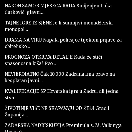
NAKON SAMO 3 MJESECA RADA Smijenjen Luka
Čurković, glavni…
TAJNE IGRE IZ SJENE Je li sumnjivi menadžerski
monopol…
DRAMA NA VIRU Napala policajce tijekom prijave za
obiteljsko…
PROGNOZA OTKRIVA DETALJE Kada će stići
spasonosna kiša? Evo…
NEVJEROJATNO Čak 10.000 Zadrana ima pravo na
besplatan javni…
KVALIFIKACIJE SP Hrvatska igra u Zadru, ali jedna
stvar…
ŽIVOTINJE VIŠE NE SKAPAVAJU OD ŽEĐI Grad i
Županija…
ZADARSKA NADBISKUPIJA Preminula s. M. Valburga
(Josica)…