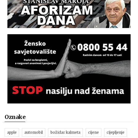
Oznake
apple
automobil
božidar kalmeta
cijene
cijepljenje