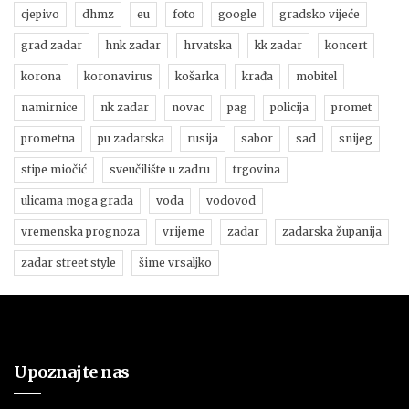
cjepivo
dhmz
eu
foto
google
gradsko vijeće
grad zadar
hnk zadar
hrvatska
kk zadar
koncert
korona
koronavirus
košarka
krađa
mobitel
namirnice
nk zadar
novac
pag
policija
promet
prometna
pu zadarska
rusija
sabor
sad
snijeg
stipe miočić
sveučilište u zadru
trgovina
ulicama moga grada
voda
vodovod
vremenska prognoza
vrijeme
zadar
zadarska županija
zadar street style
šime vrsaljko
Upoznajte nas