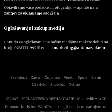
Objavili smo vaše podatke ili fotografiju – uputite nam
zahtjev za uklanjanje sadržaja
.
Oglašavanje i zakup medija
Ponudu za oglašavanje na našim medijima možete dobiti na
broju
023/777-999
ili emailu
marketing@antenazadar.hr
.
Sve vijesti
Zadar
Županija
Vijesti
Sport
Biznis
Lifestyle
Showbiz
Tehno
© 2007. - 2025.
ANTENNA MEDIA GROUP
• Made with ♥ in ZD
Ponosno koristimo
WordPress
magiju, dodatno začinjenu od