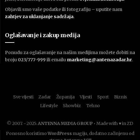
Objavili smo vaše podatke ili fotografiju – uputite nam
zahtjev za uklanjanje sadržaja
.
Oglašavanje i zakup medija
Ponudu za oglašavanje na našim medijima možete dobiti na
broju
023/777-999
ili emailu
marketing@antenazadar.hr
.
Sve vijesti
Zadar
Županija
Vijesti
Sport
Biznis
Lifestyle
Showbiz
Tehno
© 2007. - 2025.
ANTENNA MEDIA GROUP
• Made with ♥ in ZD
Ponosno koristimo
WordPress
magiju, dodatno začinjenu od