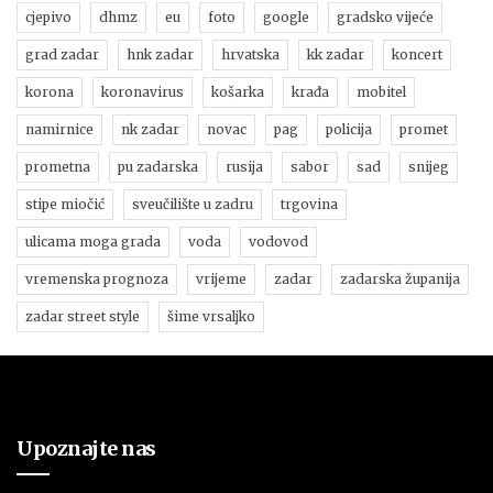
cjepivo
dhmz
eu
foto
google
gradsko vijeće
grad zadar
hnk zadar
hrvatska
kk zadar
koncert
korona
koronavirus
košarka
krađa
mobitel
namirnice
nk zadar
novac
pag
policija
promet
prometna
pu zadarska
rusija
sabor
sad
snijeg
stipe miočić
sveučilište u zadru
trgovina
ulicama moga grada
voda
vodovod
vremenska prognoza
vrijeme
zadar
zadarska županija
zadar street style
šime vrsaljko
Upoznajte nas