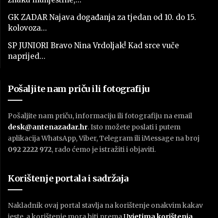
GK ZADAR Najava događanja za tjedan od 10. do 15.
kolovoza…
SP JUNIORI Bravo Nina Vrdoljak! Kad srce vuče
naprijed…
Pošaljite nam priču ili fotografiju
Pošaljite nam priču, informaciju ili fotografiju na email
desk@antenazadar.hr
. Isto možete poslati i putem
aplikacija WhatsApp, Viber, Telegram ili iMessage na broj
092 2222 972
, rado ćemo je istražiti i objaviti.
Korištenje portala i sadržaja
Nakladnik ovaj portal stavlja na korištenje onakvim kakav
jeste, a korištenje mora biti prema
U
vjetima korištenja
.