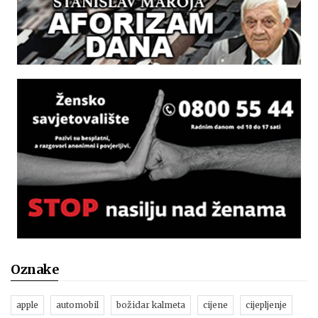
Oznake
apple
automobil
božidar kalmeta
cijene
cijepljenje