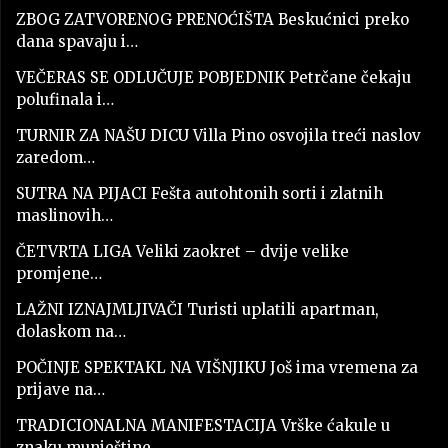
ZBOG ZATVORENOG PRENOĆIŠTA Beskućnici preko
dana spavaju i…
VEČERAS SE ODLUČUJE POBJEDNIK Petrčane čekaju
polufinala i…
TURNIR ZA NAŠU DICU Villa Pino osvojila treći naslov
zaredom…
SUTRA NA PIJACI Fešta autohtonih sorti i zlatnih
maslinovih…
ČETVRTA LIGA Veliki zaokret – dvije velike
promjene…
LAŽNI IZNAJMLJIVAČI Turisti uplatili apartman,
dolaskom na…
POČINJE SPEKTAKL NA VIŠNJIKU Još ima vremena za
prijave na…
TRADICIONALNA MANIFESTACIJA Vrške ćakule u
znaku munještine,…