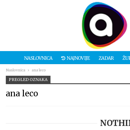
NASLOVNICA
NAJNOVIJE
ZADAR
ŽU
Naslovnica
ana leco
PREGLED OZNAKA
ana leco
NOTHI