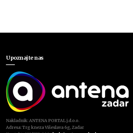
Upoznajte nas
Nakladnik: ANTENA PORTAL j.d.o.o.
Adresa: Trg kneza Višeslava 6g, Zadar