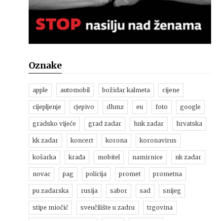
Oznake
apple
automobil
božidar kalmeta
cijene
cijepljenje
cjepivo
dhmz
eu
foto
google
gradsko vijeće
grad zadar
hnk zadar
hrvatska
kk zadar
koncert
korona
koronavirus
košarka
krađa
mobitel
namirnice
nk zadar
novac
pag
policija
promet
prometna
pu zadarska
rusija
sabor
sad
snijeg
stipe miočić
sveučilište u zadru
trgovina