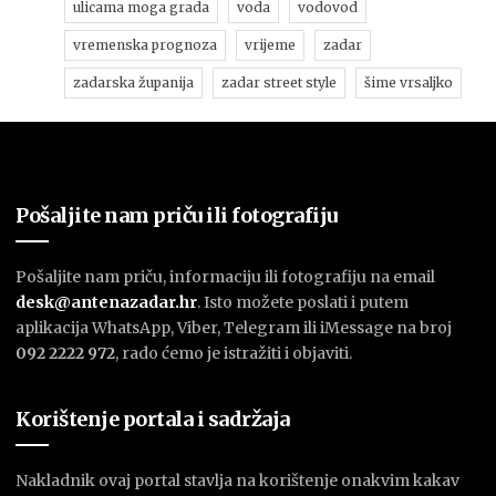
ulicama moga grada
voda
vodovod
vremenska prognoza
vrijeme
zadar
zadarska županija
zadar street style
šime vrsaljko
Pošaljite nam priču ili fotografiju
Pošaljite nam priču, informaciju ili fotografiju na email
desk@antenazadar.hr
. Isto možete poslati i putem
aplikacija WhatsApp, Viber, Telegram ili iMessage na broj
092 2222 972
, rado ćemo je istražiti i objaviti.
Korištenje portala i sadržaja
Nakladnik ovaj portal stavlja na korištenje onakvim kakav