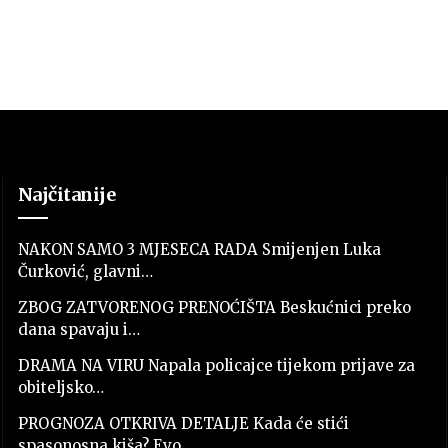
Najčitanije
NAKON SAMO 3 MJESECA RADA Smijenjen Luka
Čurković, glavni…
ZBOG ZATVORENOG PRENOĆIŠTA Beskućnici preko
dana spavaju i…
DRAMA NA VIRU Napala policajce tijekom prijave za
obiteljsko…
PROGNOZA OTKRIVA DETALJE Kada će stići
spasonosna kiša? Evo…