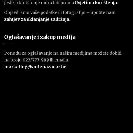
jeste, a korištenje mora biti prema
U
vjetima korištenja
.
Objavili smo vaše podatke ili fotografiju – uputite nam
zahtjev za uklanjanje sadržaja
.
Oglašavanje i zakup medija
Ponudu za oglašavanje na našim medijima možete dobiti
na broju
023/777-999
ili emailu
marketing@antenazadar.hr
.