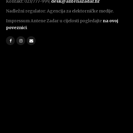
Kontakt: 023/777-999,
desk@antenazadar.hr
Nadležni regulator: Agencija za elektorničke medije.
Impressum Antene Zadar u cijelosti pogledajte
na ovoj
poveznici
.