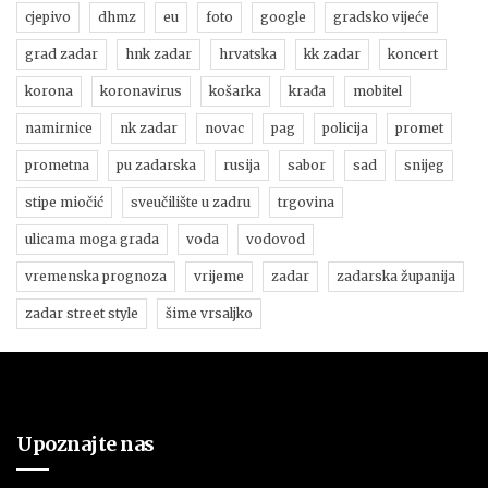
cjepivo
dhmz
eu
foto
google
gradsko vijeće
grad zadar
hnk zadar
hrvatska
kk zadar
koncert
korona
koronavirus
košarka
krađa
mobitel
namirnice
nk zadar
novac
pag
policija
promet
prometna
pu zadarska
rusija
sabor
sad
snijeg
stipe miočić
sveučilište u zadru
trgovina
ulicama moga grada
voda
vodovod
vremenska prognoza
vrijeme
zadar
zadarska županija
zadar street style
šime vrsaljko
Upoznajte nas