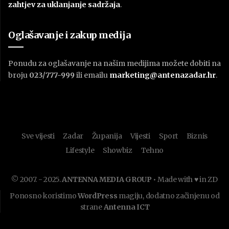
zahtjev za uklanjanje sadržaja
.
Oglašavanje i zakup medija
Ponudu za oglašavanje na našim medijima možete dobiti na
broju
023/777-999
ili emailu
marketing@antenazadar.hr
.
Sve vijesti
Zadar
Županija
Vijesti
Sport
Biznis
Lifestyle
Showbiz
Tehno
© 2007. - 2025.
ANTENNA MEDIA GROUP
• Made with ♥ in ZD
Ponosno koristimo
WordPress
magiju, dodatno začinjenu od
strane
Antenna ICT