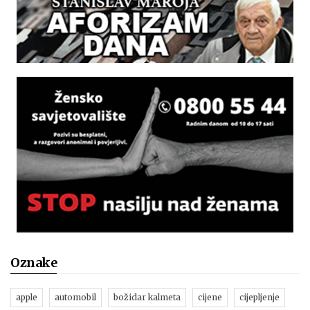
Oznake
apple
automobil
božidar kalmeta
cijene
cijepljenje