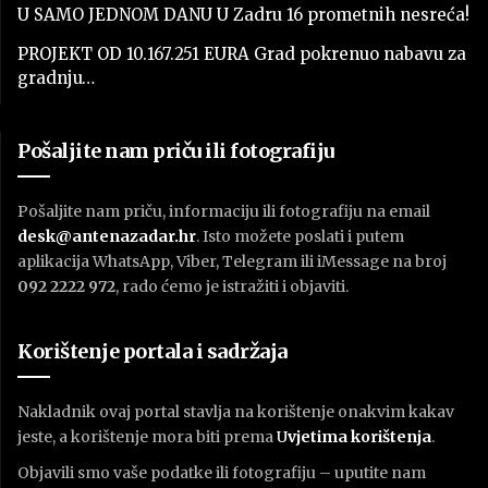
U SAMO JEDNOM DANU U Zadru 16 prometnih nesreća!
PROJEKT OD 10.167.251 EURA Grad pokrenuo nabavu za
gradnju…
Pošaljite nam priču ili fotografiju
Pošaljite nam priču, informaciju ili fotografiju na email
desk@antenazadar.hr
. Isto možete poslati i putem
aplikacija WhatsApp, Viber, Telegram ili iMessage na broj
092 2222 972
, rado ćemo je istražiti i objaviti.
Korištenje portala i sadržaja
Nakladnik ovaj portal stavlja na korištenje onakvim kakav
jeste, a korištenje mora biti prema
U
vjetima korištenja
.
Objavili smo vaše podatke ili fotografiju – uputite nam