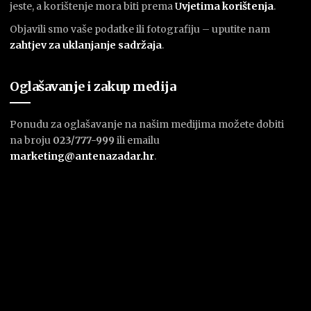
jeste, a korištenje mora biti prema
U
vjetima korištenja
.
Objavili smo vaše podatke ili fotografiju – uputite nam
zahtjev za uklanjanje sadržaja
.
Oglašavanje i zakup medija
Ponudu za oglašavanje na našim medijima možete dobiti
na broju
023/777-999
ili emailu
marketing@antenazadar.hr
.