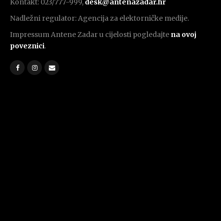
Kontakt: 023/777-999,
desk@antenazadar.hr
Nadležni regulator: Agencija za elektorničke medije.
Impressum Antene Zadar u cijelosti pogledajte
na ovoj
poveznici
.