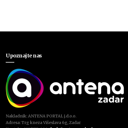
Upoznajte nas
Nakladnik: ANTENA PORTAL j.d.o.o.
Adresa: Trg kneza Višeslava 6g, Zadar