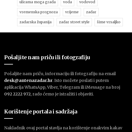
ulicama moga grada
voda
vodovod
vremenska prognoza
vrijeme
zadar
zadarska županija
zadar street style
šime vrsaljko
Pošaljite nam priču ili fotografiju
Pošaljite nam priču, informaciju ili fotografiju na email
desk@antenazadar.hr
. Isto možete poslati i putem
aplikacija WhatsApp, Viber, Telegram ili iMessage na broj
092 2222 972
, rado ćemo je istražiti i objaviti.
Korištenje portala i sadržaja
Nakladnik ovaj portal stavlja na korištenje onakvim kakav