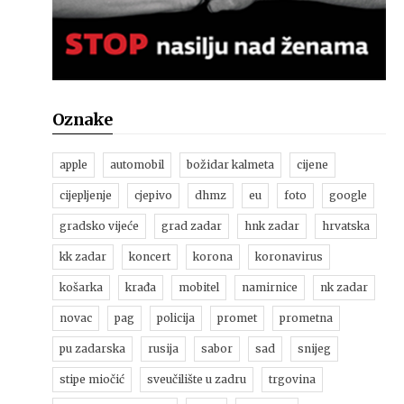
Oznake
apple
automobil
božidar kalmeta
cijene
cijepljenje
cjepivo
dhmz
eu
foto
google
gradsko vijeće
grad zadar
hnk zadar
hrvatska
kk zadar
koncert
korona
koronavirus
košarka
krađa
mobitel
namirnice
nk zadar
novac
pag
policija
promet
prometna
pu zadarska
rusija
sabor
sad
snijeg
stipe miočić
sveučilište u zadru
trgovina