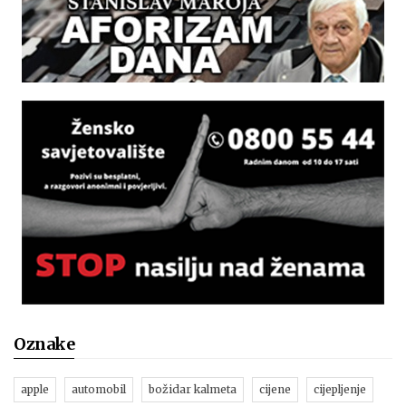
Oznake
apple
automobil
božidar kalmeta
cijene
cijepljenje