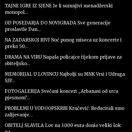
TAJNE IGRE IZ SJENE Je li sumnjivi menadžerski
monopol…
OD POSEDARJA DO NOVIGRADA Sve generacije
proslavile Dan…
NA ZADARSKOJ RIVI Noć punog miseca uz koncerte i
preko 50…
DRAMA NA VIRU Napala policajce tijekom prijave za
obiteljsko…
MEMORIJAL U LOVINCU Najbolji su MNK Vrsi i Udruga
SJP…
FOTOGALERIJA Svečani koncert „Arbanasi od srca
pjesmom”…
PROBLEMI U VODOOPSKRBI Krnčević: Reducirali smo
zalijevanje…
OBITELJ SLAVILA Lov na 3.000 eura donio veliki šok
na…