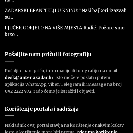
ZADARSKI BRANITELJI U KNINU: “Naši bajkeri izazvali
su…
I JUČER GORJELO NA VIŠE MJESTA Rudić: Požare smo
brzo…
Pošaljite nam priču ili fotografiju
Pošaljite nam priču, informaciju ili fotografiju na email
desk@antenazadar.hr
. Isto možete poslati i putem
aplikacija WhatsApp, Viber, Telegram ili iMessage na broj
092 2222 972
, rado ćemo je istražiti i objaviti.
Korištenje portala i sadržaja
Nakladnik ovaj portal stavlja na korištenje onakvim kakav
jeste, a korištenje mora biti prema
U
vjetima korištenja
.