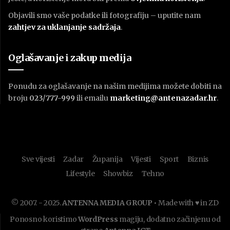
Objavili smo vaše podatke ili fotografiju – uputite nam
zahtjev za uklanjanje sadržaja
.
Oglašavanje i zakup medija
Ponudu za oglašavanje na našim medijima možete dobiti na
broju
023/777-999
ili emailu
marketing@antenazadar.hr
.
Sve vijesti
Zadar
Županija
Vijesti
Sport
Biznis
Lifestyle
Showbiz
Tehno
© 2007. - 2025.
ANTENNA MEDIA GROUP
• Made with ♥ in ZD
Ponosno koristimo
WordPress
magiju, dodatno začinjenu od