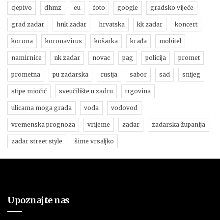
cjepivo
dhmz
eu
foto
google
gradsko vijeće
grad zadar
hnk zadar
hrvatska
kk zadar
koncert
korona
koronavirus
košarka
krađa
mobitel
namirnice
nk zadar
novac
pag
policija
promet
prometna
pu zadarska
rusija
sabor
sad
snijeg
stipe miočić
sveučilište u zadru
trgovina
ulicama moga grada
voda
vodovod
vremenska prognoza
vrijeme
zadar
zadarska županija
zadar street style
šime vrsaljko
Upoznajte nas