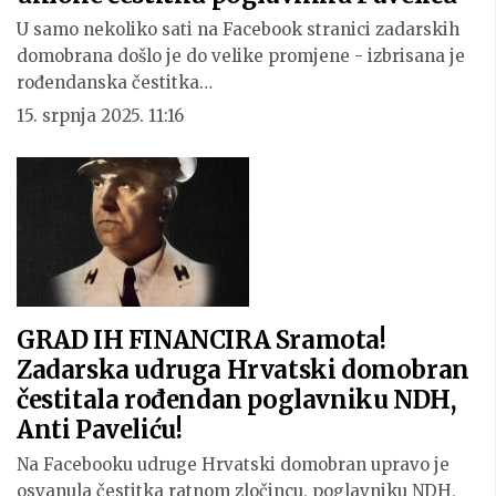
U samo nekoliko sati na Facebook stranici zadarskih
domobrana došlo je do velike promjene - izbrisana je
rođendanska čestitka…
15. srpnja 2025. 11:16
GRAD IH FINANCIRA Sramota!
Zadarska udruga Hrvatski domobran
čestitala rođendan poglavniku NDH,
Anti Paveliću!
Na Facebooku udruge Hrvatski domobran upravo je
osvanula čestitka ratnom zločincu, poglavniku NDH,