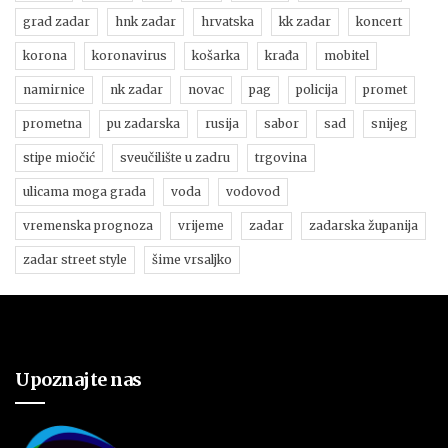
grad zadar
hnk zadar
hrvatska
kk zadar
koncert
korona
koronavirus
košarka
krađa
mobitel
namirnice
nk zadar
novac
pag
policija
promet
prometna
pu zadarska
rusija
sabor
sad
snijeg
stipe miočić
sveučilište u zadru
trgovina
ulicama moga grada
voda
vodovod
vremenska prognoza
vrijeme
zadar
zadarska županija
zadar street style
šime vrsaljko
Upoznajte nas