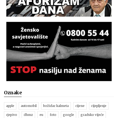
Oznake
apple
automobil
božidar kalmeta
cijene
cijepljenje
cjepivo
dhmz
eu
foto
google
gradsko vijeće