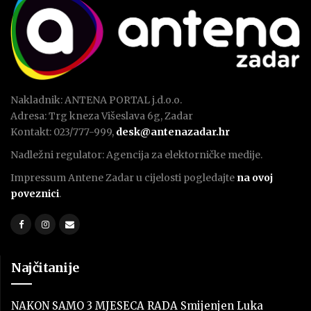
Nakladnik: ANTENA PORTAL j.d.o.o.
Adresa: Trg kneza Višeslava 6g, Zadar
Kontakt: 023/777-999,
desk@antenazadar.hr
Nadležni regulator: Agencija za elektorničke medije.
Impressum Antene Zadar u cijelosti pogledajte
na ovoj
poveznici
.
Najčitanije
NAKON SAMO 3 MJESECA RADA Smijenjen Luka