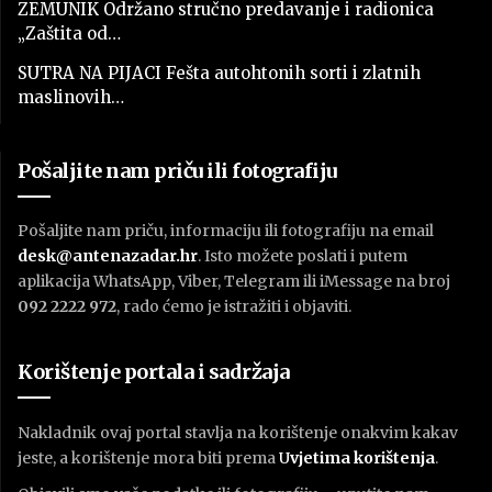
ZEMUNIK Održano stručno predavanje i radionica
„Zaštita od…
SUTRA NA PIJACI Fešta autohtonih sorti i zlatnih
maslinovih…
Pošaljite nam priču ili fotografiju
Pošaljite nam priču, informaciju ili fotografiju na email
desk@antenazadar.hr
. Isto možete poslati i putem
aplikacija WhatsApp, Viber, Telegram ili iMessage na broj
092 2222 972
, rado ćemo je istražiti i objaviti.
Korištenje portala i sadržaja
Nakladnik ovaj portal stavlja na korištenje onakvim kakav
jeste, a korištenje mora biti prema
U
vjetima korištenja
.