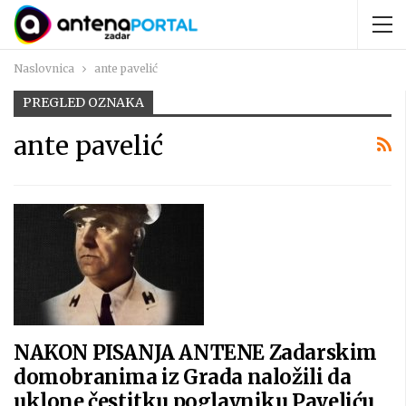
Naslovnica
ante pavelić
PREGLED OZNAKA
ante pavelić
NAKON PISANJA ANTENE Zadarskim
domobranima iz Grada naložili da
uklone čestitku poglavniku Paveliću