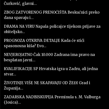
Čurković, glavni…
ZBOG ZATVORENOG PRENOĆIŠTA Beskućnici preko
dana spavaju i…
DRAMA NA VIRU Napala policajce tijekom prijave za
obiteljsko…
PROGNOZA OTKRIVA DETALJE Kada će stići
spasonosna kiša? Evo…
NEVJEROJATNO Čak 10.000 Zadrana ima pravo na
besplatan javni…
KVALIFIKACIJE SP Hrvatska igra u Zadru, ali jedna
stvar…
ŽIVOTINJE VIŠE NE SKAPAVAJU OD ŽEĐI Grad i
Županija…
ZADARSKA NADBISKUPIJA Preminula s. M. Valburga
(Josica)…