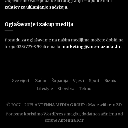
Objavili smo vaše podatke ili fotografiju – uputite nam
zahtjev za uklanjanje sadržaja
.
Oglašavanje i zakup medija
Ponudu za oglašavanje na našim medijima možete dobiti na
broju
023/777-999
ili emailu
marketing@antenazadar.hr
.
Sve vijesti
Zadar
Županija
Vijesti
Sport
Biznis
Lifestyle
Showbiz
Tehno
© 2007. - 2025.
ANTENNA MEDIA GROUP
• Made with ♥ in ZD
Ponosno koristimo
WordPress
magiju, dodatno začinjenu od
strane
Antenna ICT