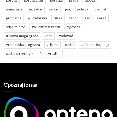
korona
koronavirus
košarka
krađa
mobitel
namirnice
nk zadar
novac
pag
policija
promet
prometna
pu zadarska
rusija
sabor
sad
snijeg
stipe miočić
sveučilište u zadru
trgovina
ulicama moga grada
voda
vodovod
vremenska prognoza
vrijeme
zadar
zadarska županija
zadar street style
šime vrsaljko
Upoznajte nas