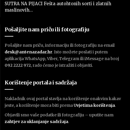
SUTRA NA PIJACI Fešta autohtonih sorti i zlatnih
maslinovih…
Pošaljite nam priču ili fotografiju
Pošaljite nam priču, informaciju ili fotografiju na email
desk@antenazadar.hr
. Isto možete poslati i putem
aplikacija WhatsApp, Viber, Telegram ili iMessage na broj
092 2222 972
, rado ćemo je istražiti i objaviti.
Korištenje portala i sadržaja
Nakladnik ovaj portal stavlja na korištenje onakvim kakav
jeste, a korištenje mora biti prema
U
vjetima korištenja
.
Objavili smo vaše podatke ili fotografiju – uputite nam
zahtjev za uklanjanje sadržaja
.