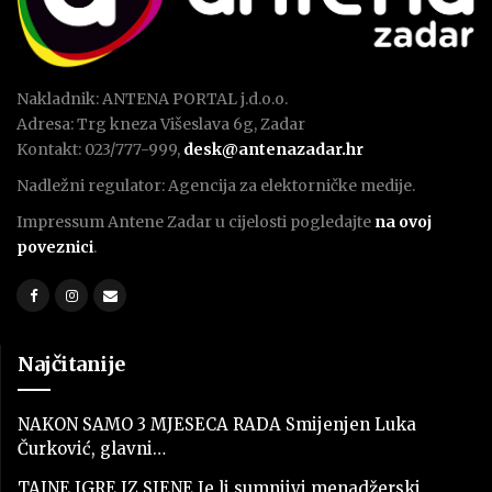
Nakladnik: ANTENA PORTAL j.d.o.o.
Adresa: Trg kneza Višeslava 6g, Zadar
Kontakt: 023/777-999,
desk@antenazadar.hr
Nadležni regulator: Agencija za elektorničke medije.
Impressum Antene Zadar u cijelosti pogledajte
na ovoj
poveznici
.
Najčitanije
NAKON SAMO 3 MJESECA RADA Smijenjen Luka
Čurković, glavni…
TAJNE IGRE IZ SJENE Je li sumnjivi menadžerski