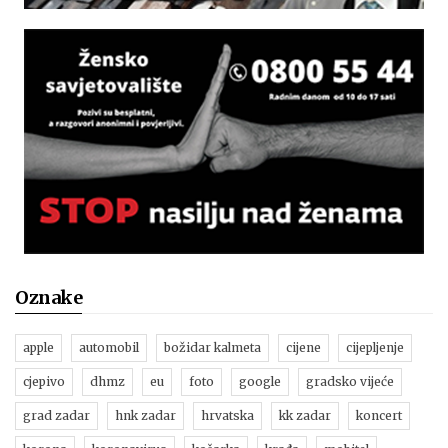
Oznake
apple
automobil
božidar kalmeta
cijene
cijepljenje
cjepivo
dhmz
eu
foto
google
gradsko vijeće
grad zadar
hnk zadar
hrvatska
kk zadar
koncert