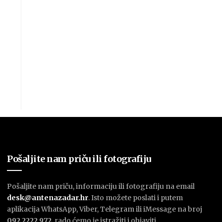
Pošaljite nam priču ili fotografiju
Pošaljite nam priču, informaciju ili fotografiju na email
desk@antenazadar.hr
. Isto možete poslati i putem
aplikacija WhatsApp, Viber, Telegram ili iMessage na broj
092 2222 972
, rado ćemo je istražiti i objaviti.