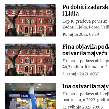
Po dobiti zadars
i Lidla
Top 10 gradova po visini
Zadar, Rijeka, Poreč, Vel
19. rujna 2023. 08:29
Fina objavila pod
ostvarila najveću 
Hrvatski poduzetnici u pr
46,9 milijardi kuna, pri 
4. srpnja 2023. 08:37
Ina ostvarila naj
Hrvatski poduzetnici koji
institucija, u 2022. godini
31. svibnja 2023. 20:08