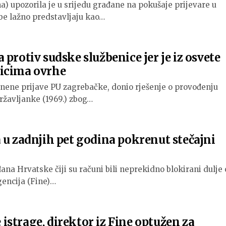
a) upozorila je u srijedu građane na pokušaje prijevare u
be lažno predstavljaju kao…
protiv sudske službenice jer je iz osvete
icima ovrhe
nene prijave PU zagrebačke, donio rješenje o provođenju
državljanke (1969.) zbog…
 u zadnjih pet godina pokrenut stečajni
ana Hrvatske čiji su računi bili neprekidno blokirani dulje
gencija (Fine)…
strage, direktor iz Fine optužen za