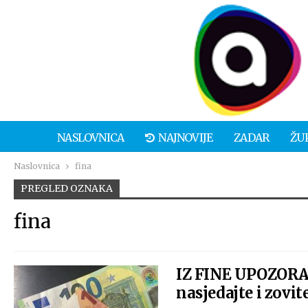
NASLOVNICA
NAJNOVIJE
ZADAR
ŽU
Naslovnica
fina
PREGLED OZNAKA
fina
IZ FINE UPOZORAV
nasjedajte i zovite