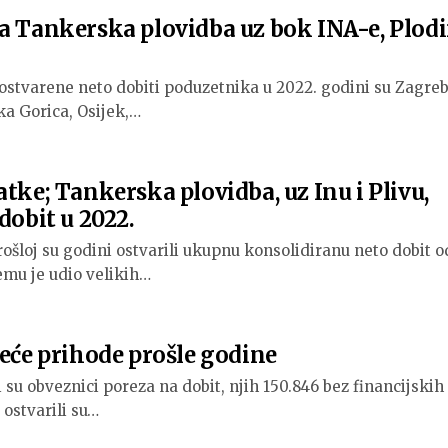
ka Tankerska plovidba uz bok INA-e, Plod
 ostvarene neto dobiti poduzetnika u 2022. godini su Zagreb
ika Gorica, Osijek,…
atke; Tankerska plovidba, uz Inu i Plivu,
dobit u 2022.
ošloj su godini ostvarili ukupnu konsolidiranu neto dobit o
čemu je udio velikih…
veće prihode prošle godine
 su obveznici poreza na dobit, njih 150.846 bez financijskih
 ostvarili su…