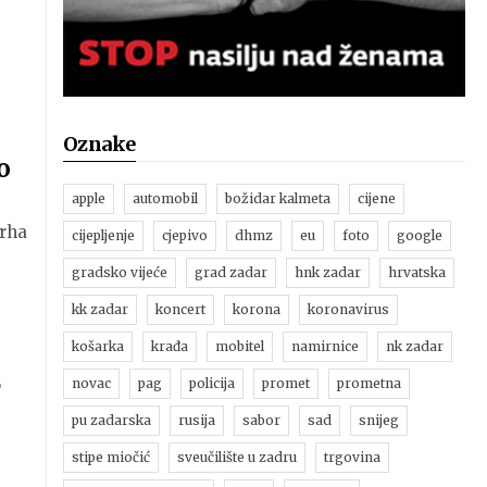
Oznake
o
apple
automobil
božidar kalmeta
cijene
vrha
cijepljenje
cjepivo
dhmz
eu
foto
google
gradsko vijeće
grad zadar
hnk zadar
hrvatska
kk zadar
koncert
korona
koronavirus
košarka
krađa
mobitel
namirnice
nk zadar
,
novac
pag
policija
promet
prometna
pu zadarska
rusija
sabor
sad
snijeg
stipe miočić
sveučilište u zadru
trgovina