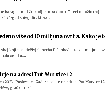
e istrage, pred Županijskim sudom u Rijeci optužio trojicu
a i 34-godišnjeg direktora…
deno više od 10 milijuna ovrha. Kako je t
tskoj koji nisu doživjeli ovrhu ili blokadu. Deset milijuna o
 malu zemlju.…
luje na adresi Put Murvice 12
ca 2023., Poslovnica Zadar posluje na adresi Put Murvice 12
INA-e, građanima i…