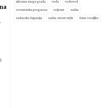
ulicama moga grada
voda
vodovod
ina
vremenska prognoza
vrijeme
zadar
zadarska županija
zadar street style
šime vrsaljko
,
d