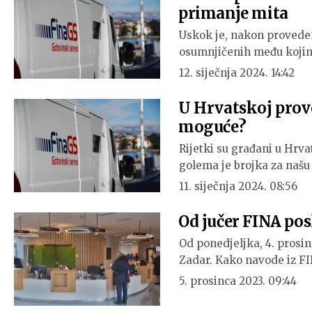
primanje mita
Uskok je, nakon proveden
osumnjičenih među kojim
12. siječnja 2024. 14:42
U Hrvatskoj prove
moguće?
Rijetki su građani u Hrva
golema je brojka za našu
11. siječnja 2024. 08:56
Od jučer FINA pos
Od ponedjeljka, 4. prosin
Zadar. Kako navode iz F
5. prosinca 2023. 09:44