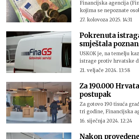
Financijska agencija (Fin
kojima se nepoznate oso
27. kolovoza 2025. 14:31
Pokrenuta istraga 
smještala poznan
USKOK je, na temelju kaz
istrage protiv hrvatske 
21. veljače 2024. 13:58
Za 190.000 Hrvata
postupak
Za gotovo 190 tisuća građ
tri godine, Financijska a
16. siječnja 2024. 12:24
Nakon provedene i