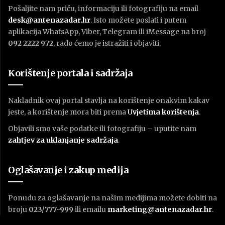
Pošaljite nam priču, informaciju ili fotografiju na email
desk@antenazadar.hr
. Isto možete poslati i putem
aplikacija WhatsApp, Viber, Telegram ili iMessage na broj
092 2222 972
, rado ćemo je istražiti i objaviti.
Korištenje portala i sadržaja
Nakladnik ovaj portal stavlja na korištenje onakvim kakav
jeste, a korištenje mora biti prema
U
vjetima korištenja
.
Objavili smo vaše podatke ili fotografiju – uputite nam
zahtjev za uklanjanje sadržaja
.
Oglašavanje i zakup medija
Ponudu za oglašavanje na našim medijima možete dobiti na
broju
023/777-999
ili emailu
marketing@antenazadar.hr
.