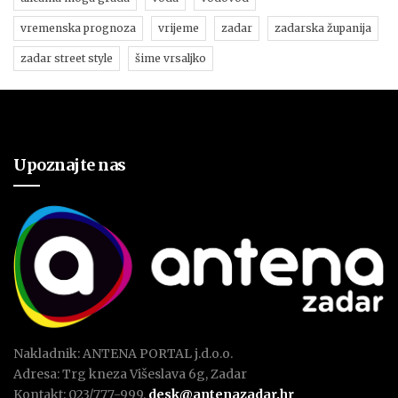
vremenska prognoza
vrijeme
zadar
zadarska županija
zadar street style
šime vrsaljko
Upoznajte nas
Nakladnik: ANTENA PORTAL j.d.o.o.
Adresa: Trg kneza Višeslava 6g, Zadar
Kontakt: 023/777-999,
desk@antenazadar.hr