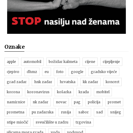
Oznake
apple
automobil
božidar kalmeta
cijene
cijepljenje
cjepivo
dhmz
eu
foto
google
gradsko vijeće
grad zadar
hnk zadar
hrvatska
kk zadar
koncert
korona
koronavirus
košarka
krađa
mobitel
namirnice
nk zadar
novac
pag
policija
promet
prometna
pu zadarska
rusija
sabor
sad
snijeg
stipe miočić
sveučilište u zadru
trgovina
ulicama moga grada
voda
vodovod