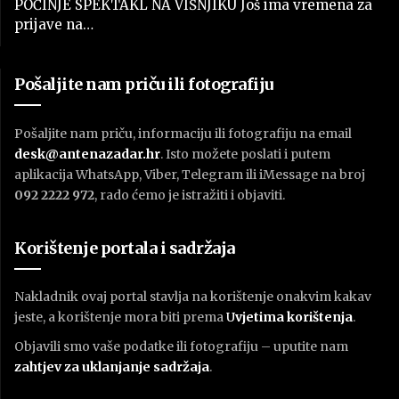
POČINJE SPEKTAKL NA VIŠNJIKU Još ima vremena za
prijave na…
Pošaljite nam priču ili fotografiju
Pošaljite nam priču, informaciju ili fotografiju na email
desk@antenazadar.hr
. Isto možete poslati i putem
aplikacija WhatsApp, Viber, Telegram ili iMessage na broj
092 2222 972
, rado ćemo je istražiti i objaviti.
Korištenje portala i sadržaja
Nakladnik ovaj portal stavlja na korištenje onakvim kakav
jeste, a korištenje mora biti prema
U
vjetima korištenja
.
Objavili smo vaše podatke ili fotografiju – uputite nam
zahtjev za uklanjanje sadržaja
.