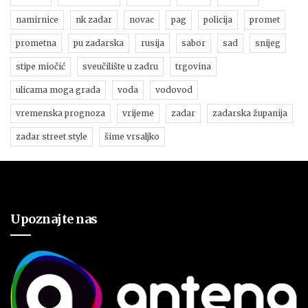
namirnice
nk zadar
novac
pag
policija
promet
prometna
pu zadarska
rusija
sabor
sad
snijeg
stipe miočić
sveučilište u zadru
trgovina
ulicama moga grada
voda
vodovod
vremenska prognoza
vrijeme
zadar
zadarska županija
zadar street style
šime vrsaljko
Upoznajte nas