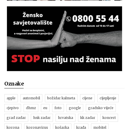
Oznake
apple
automobil
božidar kalmeta
cijene
cijepljenje
cjepivo
dhmz
eu
foto
google
gradsko vijeće
grad zadar
hnk zadar
hrvatska
kk zadar
koncert
korona
koronavirus
košarka
krađa
mobitel