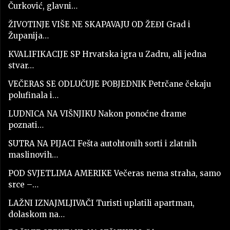
Čurković, glavni…
ŽIVOTINJE VIŠE NE SKAPAVAJU OD ŽEĐI Grad i
Županija…
KVALIFIKACIJE SP Hrvatska igra u Zadru, ali jedna
stvar…
VEČERAS SE ODLUČUJE POBJEDNIK Petrčane čekaju
polufinala i…
LUDNICA NA VIŠNJIKU Nakon ponoćne drame
poznati…
SUTRA NA PIJACI Fešta autohtonih sorti i zlatnih
maslinovih…
POD SVJETLIMA AMERIKE Večeras nema straha, samo
srce –…
LAŽNI IZNAJMLJIVAČI Turisti uplatili apartman,
dolaskom na…