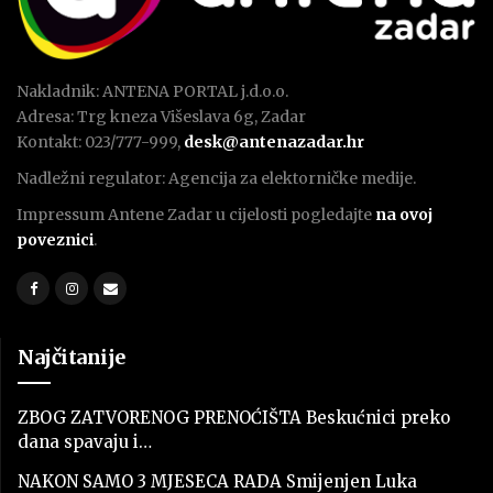
Nakladnik: ANTENA PORTAL j.d.o.o.
Adresa: Trg kneza Višeslava 6g, Zadar
Kontakt: 023/777-999,
desk@antenazadar.hr
Nadležni regulator: Agencija za elektorničke medije.
Impressum Antene Zadar u cijelosti pogledajte
na ovoj
poveznici
.
Najčitanije
ZBOG ZATVORENOG PRENOĆIŠTA Beskućnici preko
dana spavaju i…
NAKON SAMO 3 MJESECA RADA Smijenjen Luka