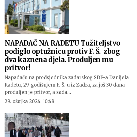
NAPADAČ NA RADETU Tužiteljstvo
podiglo optužnicu protiv F. Š. zbog
dva kaznena djela. Produljen mu
pritvor!
Napadaču na predsjednika zadarskog SDP-a Danijela
Radetu, 29-godišnjem F. Š.-u iz Zadra, za još 30 dana
produljen je pritvor, a sada…
29. ožujka 2024. 10:48