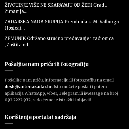
ŽIVOTINJE VIŠE NE SKAPAVAJU OD ŽEĐI Grad i
Županija…
ZADARSKA NADBISKUPIJA Preminula s. M. Valburga
(Josica)…
ZEMUNIK Održano stručno predavanje i radionica
„Zaštita od…
Pošaljite nam priču ili fotografiju
Pošaljite nam priču, informaciju ili fotografiju na email
desk@antenazadar.hr
. Isto možete poslati i putem
aplikacija WhatsApp, Viber, Telegram ili iMessage na broj
092 2222 972
, rado ćemo je istražiti i objaviti.
Korištenje portala i sadržaja