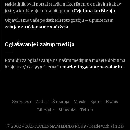
Nakladnik ovaj portal stavlja na korištenje onakvim kakav
jeste, a korištenje mora biti prema
U
vjetima korištenja
.
Objavili smo vaše podatke ili fotografiju – uputite nam
zahtjev za uklanjanje sadržaja
.
Oglašavanje i zakup medija
Ponudu za oglašavanje na našim medijima možete dobiti na
broju
023/777-999
ili emailu
marketing@antenazadar.hr
.
Sve vijesti
Zadar
Županija
Vijesti
Sport
Biznis
Lifestyle
Showbiz
Tehno
© 2007. - 2025.
ANTENNA MEDIA GROUP
• Made with ♥ in ZD