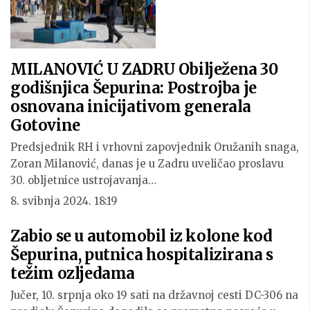
MILANOVIĆ U ZADRU Obilježena 30
godišnjica Šepurina: Postrojba je
osnovana inicijativom generala
Gotovine
Predsjednik RH i vrhovni zapovjednik Oružanih snaga,
Zoran Milanović, danas je u Zadru uveličao proslavu
30. obljetnice ustrojavanja…
8. svibnja 2024. 18:19
Zabio se u automobil iz kolone kod
Šepurina, putnica hospitalizirana s
težim ozljedama
Jučer, 10. srpnja oko 19 sati na državnoj cesti DC-306 na