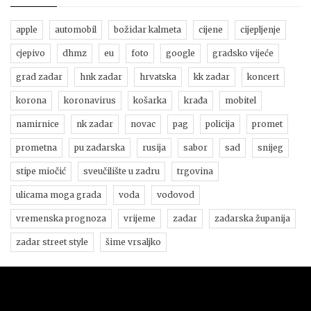
apple
automobil
božidar kalmeta
cijene
cijepljenje
cjepivo
dhmz
eu
foto
google
gradsko vijeće
grad zadar
hnk zadar
hrvatska
kk zadar
koncert
korona
koronavirus
košarka
krađa
mobitel
namirnice
nk zadar
novac
pag
policija
promet
prometna
pu zadarska
rusija
sabor
sad
snijeg
stipe miočić
sveučilište u zadru
trgovina
ulicama moga grada
voda
vodovod
vremenska prognoza
vrijeme
zadar
zadarska županija
zadar street style
šime vrsaljko