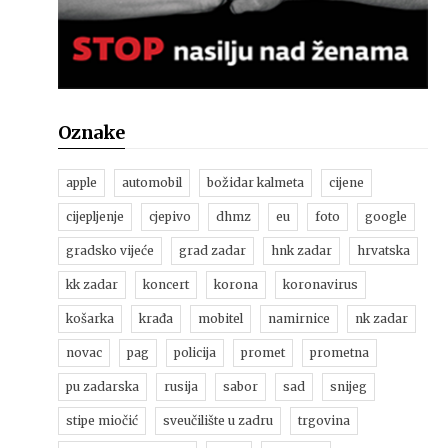
Oznake
apple
automobil
božidar kalmeta
cijene
cijepljenje
cjepivo
dhmz
eu
foto
google
gradsko vijeće
grad zadar
hnk zadar
hrvatska
kk zadar
koncert
korona
koronavirus
košarka
krađa
mobitel
namirnice
nk zadar
novac
pag
policija
promet
prometna
pu zadarska
rusija
sabor
sad
snijeg
stipe miočić
sveučilište u zadru
trgovina