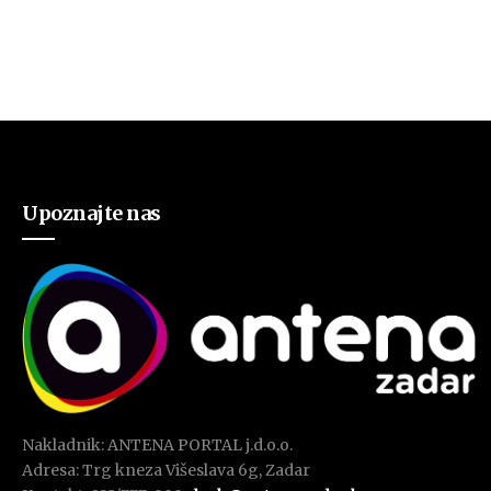
Upoznajte nas
Nakladnik: ANTENA PORTAL j.d.o.o.
Adresa: Trg kneza Višeslava 6g, Zadar