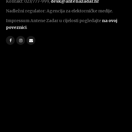
Kontakt: 023/777-999,
desk@antenazadar.hr
Nadležni regulator: Agencija za elektorničke medije.
Impressum Antene Zadar u cijelosti pogledajte
na ovoj
poveznici
.