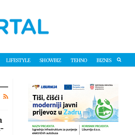
LIFESTYLE
SHOWBIZ
TEHNO
BIZNIS
h
i-