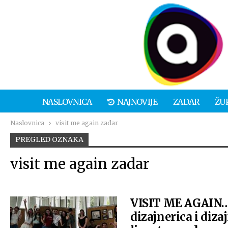
NASLOVNICA
NAJNOVIJE
ZADAR
ŽU
Naslovnica
visit me again zadar
PREGLED OZNAKA
visit me again zadar
VISIT ME AGAIN… 
dizajnerica i diz