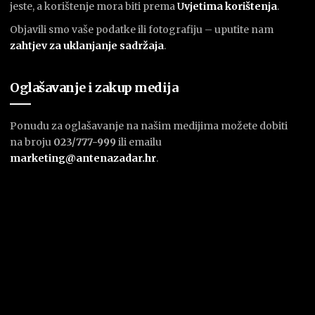
jeste, a korištenje mora biti prema
U
vjetima korištenja
.
Objavili smo vaše podatke ili fotografiju – uputite nam
zahtjev za uklanjanje sadržaja
.
Oglašavanje i zakup medija
Ponudu za oglašavanje na našim medijima možete dobiti
na broju
023/777-999
ili emailu
marketing@antenazadar.hr
.