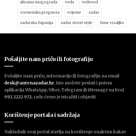
ulicama moga grada
voda
vodovod
vremenska prognoza
vrijeme
zadar
zadarska županija
zadar street style
šime vrsaljko
Pošaljite nam priču ili fotografiju
Pošaljite nam priču, informaciju ili fotografiju na email
desk@antenazadar.hr
. Isto možete poslati i putem
aplikacija WhatsApp, Viber, Telegram ili iMessage na broj
092 2222 972
, rado ćemo je istražiti i objaviti.
Korištenje portala i sadržaja
Nakladnik ovaj portal stavlja na korištenje onakvim kakav