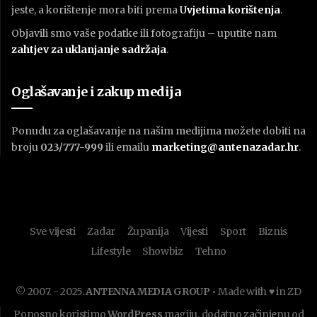
jeste, a korištenje mora biti prema
U
vjetima korištenja
.
Objavili smo vaše podatke ili fotografiju – uputite nam
zahtjev za uklanjanje sadržaja
.
Oglašavanje i zakup medija
Ponudu za oglašavanje na našim medijima možete dobiti na
broju
023/777-999
ili emailu
marketing@antenazadar.hr
.
Sve vijesti
Zadar
Županija
Vijesti
Sport
Biznis
Lifestyle
Showbiz
Tehno
© 2007. - 2025.
ANTENNA MEDIA GROUP
• Made with ♥ in ZD
Ponosno koristimo
WordPress
magiju, dodatno začinjenu od