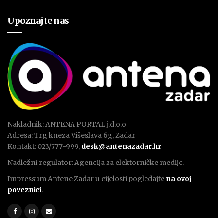
Upoznajte nas
Nakladnik: ANTENA PORTAL j.d.o.o.
Adresa: Trg kneza Višeslava 6g, Zadar
Kontakt: 023/777-999,
desk@antenazadar.hr
Nadležni regulator: Agencija za elektorničke medije.
Impressum Antene Zadar u cijelosti pogledajte
na ovoj
poveznici
.