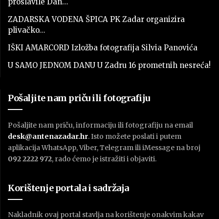
proslavile Dan…
ZADARSKA VODENA ŠPICA PK Zadar organizira
plivačko…
IŠKI AMARCORD Izložba fotografija Silvia Panovića
U SAMO JEDNOM DANU U Zadru 16 prometnih nesreća!
Pošaljite nam priču ili fotografiju
Pošaljite nam priču, informaciju ili fotografiju na email
desk@antenazadar.hr
. Isto možete poslati i putem
aplikacija WhatsApp, Viber, Telegram ili iMessage na broj
092 2222 972
, rado ćemo je istražiti i objaviti.
Korištenje portala i sadržaja
Nakladnik ovaj portal stavlja na korištenje onakvim kakav