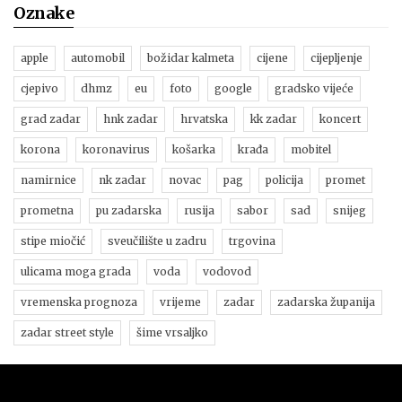
Oznake
apple
automobil
božidar kalmeta
cijene
cijepljenje
cjepivo
dhmz
eu
foto
google
gradsko vijeće
grad zadar
hnk zadar
hrvatska
kk zadar
koncert
korona
koronavirus
košarka
krađa
mobitel
namirnice
nk zadar
novac
pag
policija
promet
prometna
pu zadarska
rusija
sabor
sad
snijeg
stipe miočić
sveučilište u zadru
trgovina
ulicama moga grada
voda
vodovod
vremenska prognoza
vrijeme
zadar
zadarska županija
zadar street style
šime vrsaljko