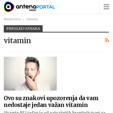
Naslovnica
vitamin
PREGLED OZNAKA
vitamin
Ovo su znakovi upozorenja da vam
nedostaje jedan važan vitamin
Vitamin B12 jedan je od najvažnijih hranjivih tvari za