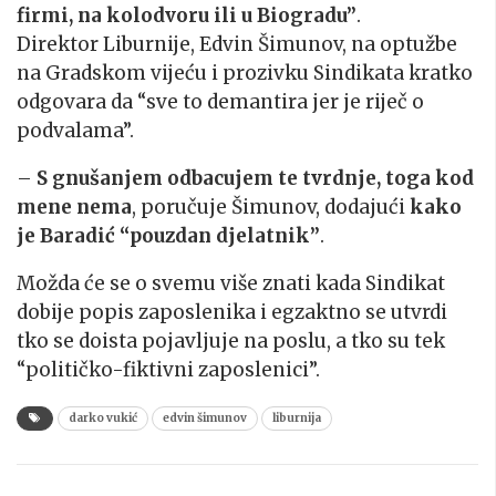
firmi, na kolodvoru ili u Biogradu”
.
Direktor Liburnije, Edvin Šimunov, na optužbe
na Gradskom vijeću i prozivku Sindikata kratko
odgovara da “sve to demantira jer je riječ o
podvalama”.
–
S gnušanjem odbacujem te tvrdnje, toga kod
mene nema
, poručuje Šimunov, dodajući
kako
je Baradić “pouzdan djelatnik”
.
Možda će se o svemu više znati kada Sindikat
dobije popis zaposlenika i egzaktno se utvrdi
tko se doista pojavljuje na poslu, a tko su tek
“političko-fiktivni zaposlenici”.
darko vukić
edvin šimunov
liburnija