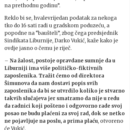
na prethodnu godinu”.
Reklo bi se, hvalevrijedan podatak za nekoga
tko do 16 sati radi u gradskom poduzeću, a
popodne na “baušteli”, zbog čega predsjednik
Sindikata Liburnije, Darko Vukić, kaže kako je
ovdje jasno o čemu je riječ.
–
Na žalost, postoje opravdane sumnje da u
Liburniji ima više političko-fiktivnih
zaposlenika. Tražit ćemo od direktora
Šimunova da nam dostavi popis svih
zaposlenika da bi se utvrdilo koliko je stvarno
takvih slučajeva jer smatramo da nije u redu
da radnici koji pošteno i odgovorno rade svoj
posao ne budu plaćeni za svoj rad, dok se netko
ne pojavljuje na poslu, a prima plaću
, otvoreno
će Vukić.