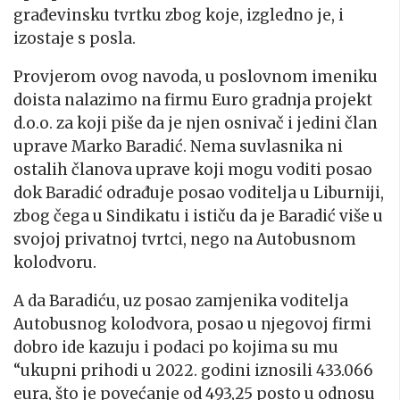
građevinsku tvrtku zbog koje, izgledno je, i
izostaje s posla.
Provjerom ovog navoda, u poslovnom imeniku
doista nalazimo na firmu Euro gradnja projekt
d.o.o. za koji piše da je njen osnivač i jedini član
uprave Marko Baradić. Nema suvlasnika ni
ostalih članova uprave koji mogu voditi posao
dok Baradić odrađuje posao voditelja u Liburniji,
zbog čega u Sindikatu i ističu da je Baradić više u
svojoj privatnoj tvrtci, nego na Autobusnom
kolodvoru.
A da Baradiću, uz posao zamjenika voditelja
Autobusnog kolodvora, posao u njegovoj firmi
dobro ide kazuju i podaci po kojima su mu
“ukupni prihodi u 2022. godini iznosili 433.066
eura, što je povećanje od 493,25 posto u odnosu