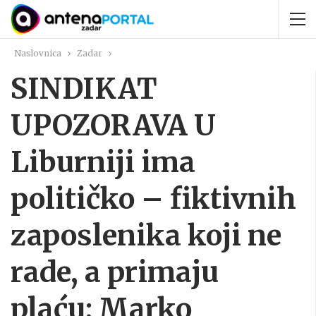
Naslovnica
Zadar
SINDIKAT
UPOZORAVA U
Liburniji ima
političko – fiktivnih
zaposlenika koji ne
rade, a primaju
plaću; Marko