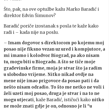
Što, pak, na ove optužbe kažu Marko Baradić i
direktor Edvin Šimunov?
Baradić poriče izostanak s posla te kaže kako
radi i – kada nije na poslu.
–
Imam dogovor s direktorom po kojemu moj
posao nije fiksno vezan uz ured i kompjutore, a
mi imamo i kolodvor Biograd, pa ako nisam
tu, mogu biti u Biogradu. A što se tiče moje
građevinske firme, moja je stvar što ja radim
u slobodno vrijeme. Nitko nikad ovdje na
mene nije imao prigovore da posao pati i da
nešto nisam odradio. To što me netko ne voli i
želi uzeti moj posao, druga je stvar i na to ne
mogu utjecati
, kaže Baradić, ističući kako
nitko
ne može znati gdje je on, odnosno je li “u