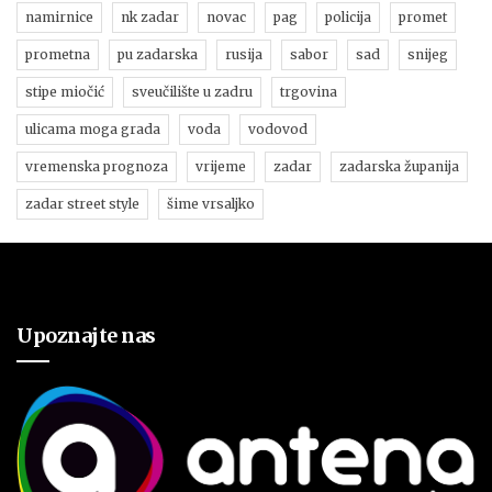
namirnice
nk zadar
novac
pag
policija
promet
prometna
pu zadarska
rusija
sabor
sad
snijeg
stipe miočić
sveučilište u zadru
trgovina
ulicama moga grada
voda
vodovod
vremenska prognoza
vrijeme
zadar
zadarska županija
zadar street style
šime vrsaljko
Upoznajte nas