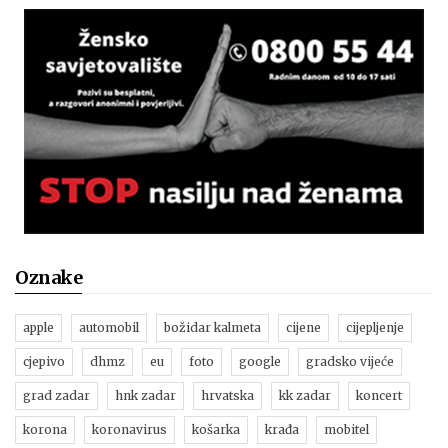
Oznake
apple
automobil
božidar kalmeta
cijene
cijepljenje
cjepivo
dhmz
eu
foto
google
gradsko vijeće
grad zadar
hnk zadar
hrvatska
kk zadar
koncert
korona
koronavirus
košarka
krađa
mobitel