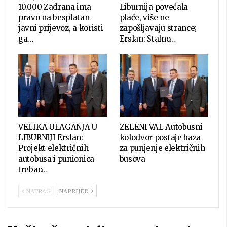
10.000 Zadrana ima
Liburnija povećala
pravo na besplatan
plaće, više ne
javni prijevoz, a koristi
zapošljavaju strance;
ga…
Erslan: Stalno…
VELIKA ULAGANJA U
ZELENI VAL Autobusni
LIBURNIJI Erslan:
kolodvor postaje baza
Projekt električnih
za punjenje električnih
autobusa i punionica
busova
trebao…
NATRAG
NAPRIJED