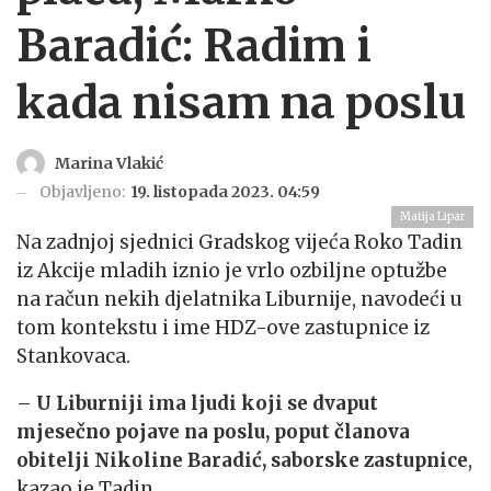
Baradić: Radim i
kada nisam na poslu
Marina Vlakić
Objavljeno:
19. listopada 2023. 04:59
Matija Lipar
Na zadnjoj sjednici Gradskog vijeća Roko Tadin
iz Akcije mladih iznio je vrlo ozbiljne optužbe
na račun nekih djelatnika Liburnije, navodeći u
tom kontekstu i ime HDZ-ove zastupnice iz
Stankovaca.
–
U Liburniji ima ljudi koji se dvaput
mjesečno pojave na poslu, poput članova
obitelji Nikoline Baradić, saborske zastupnice
,
kazao je Tadin.