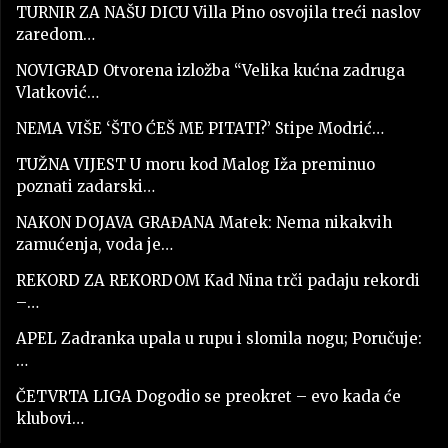
TURNIR ZA NAŠU DICU Villa Pino osvojila treći naslov
zaredom…
NOVIGRAD Otvorena izložba “Velika kućna zadruga
Vlatković…
NEMA VIŠE ‘ŠTO ĆEŠ ME PITATI?’ Stipe Modrić…
TUŽNA VIJEST U moru kod Malog Iža preminuo
poznati zadarski…
NAKON DOJAVA GRAĐANA Matek: Nema nikakvih
zamućenja, voda je…
REKORD ZA REKORDOM Kad Nina trči padaju rekordi
–…
APEL Zadranka upala u rupu i slomila nogu; Poručuje:
…
ČETVRTA LIGA Dogodio se preokret – evo kada će
klubovi…