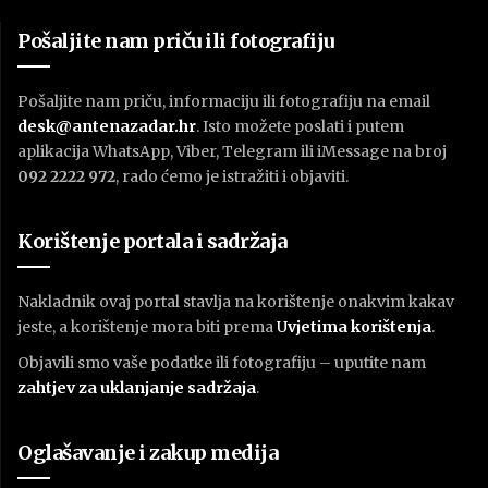
Pošaljite nam priču ili fotografiju
Pošaljite nam priču, informaciju ili fotografiju na email
desk@antenazadar.hr
. Isto možete poslati i putem
aplikacija WhatsApp, Viber, Telegram ili iMessage na broj
092 2222 972
, rado ćemo je istražiti i objaviti.
Korištenje portala i sadržaja
Nakladnik ovaj portal stavlja na korištenje onakvim kakav
jeste, a korištenje mora biti prema
U
vjetima korištenja
.
Objavili smo vaše podatke ili fotografiju – uputite nam
zahtjev za uklanjanje sadržaja
.
Oglašavanje i zakup medija