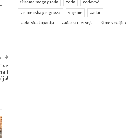
ulicama moga grada
voda
vodovod
.
vremenska prognoza
vrijeme
zadar
zadarska županija
zadar street style
šime vrsaljko
A
 Ove
na i
lja!