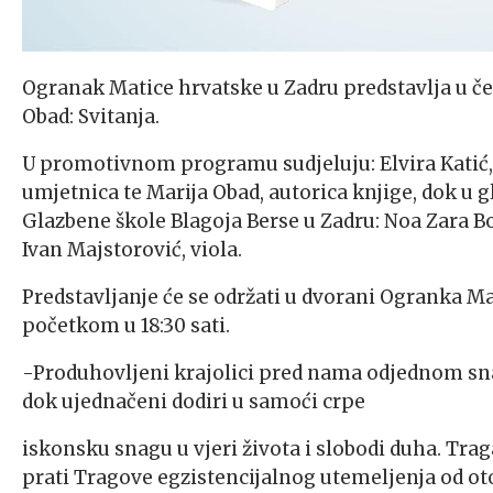
Ogranak Matice hrvatske u Zadru predstavlja u čet
Obad: Svitanja.
U promotivnom programu sudjeluju: Elvira Katić, 
umjetnica te Marija Obad, autorica knjige, dok u
Glazbene škole Blagoja Berse u Zadru: Noa Zara Bot
Ivan Majstorović, viola.
Predstavljanje će se održati u dvorani Ogranka Ma
početkom u 18:30 sati.
-Produhovljeni krajolici pred nama odjednom sna
dok ujednačeni dodiri u samoći crpe
iskonsku snagu u vjeri života i slobodi duha. Trag
prati Tragove egzistencijalnog utemeljenja od ot