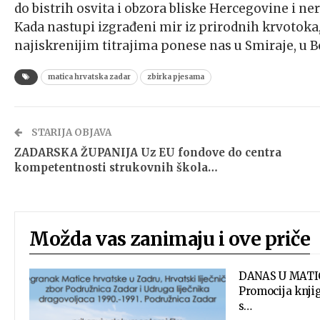
do bistrih osvita i obzora bliske Hercegovine i n
Kada nastupi izgrađeni mir iz prirodnih krvotoka
najiskrenijim titrajima ponese nas u Smiraje, u Bo
matica hrvatska zadar
zbirka pjesama
STARIJA OBJAVA
ZADARSKA ŽUPANIJA Uz EU fondove do centra
kompetentnosti strukovnih škola…
Možda vas zanimaju i ove priče
DANAS U MATI
Promocija knji
s…