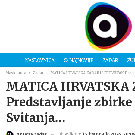
NASLOVNICA
NAJNOVIJE
ZADAR
ŽU
Naslovnica
Zadar
MATICA HRVATSKA ZADAR U ČETVRTAK Predstavl
MATICA HRVATSKA 
Predstavljanje zbirk
Svitanja…
Objavljeno:
15. listopada 2024. 20:0
Antena Zadar