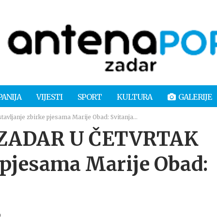
PANIJA
VIJESTI
SPORT
KULTURA
GALERIJE
janje zbirke pjesama Marije Obad: Svitanja…
ZADAR U ČETVRTAK
e pjesama Marije Obad:
9