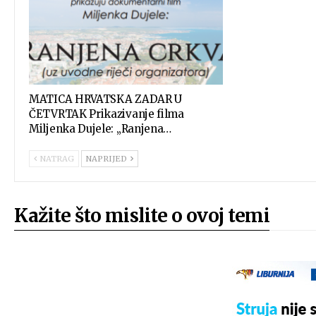
MATICA HRVATSKA ZADAR U
ČETVRTAK Prikazivanje filma
Miljenka Dujele: „Ranjena…
NATRAG
NAPRIJED
Kažite što mislite o ovoj temi