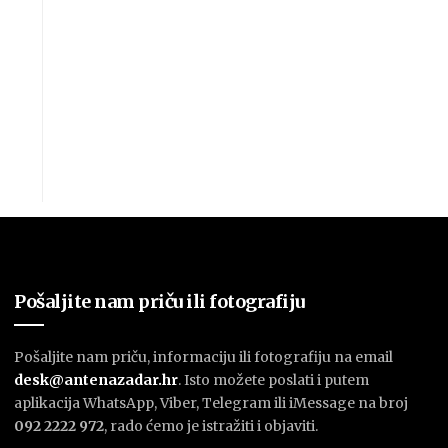
Pošaljite nam priču ili fotografiju
Pošaljite nam priču, informaciju ili fotografiju na email
desk@antenazadar.hr
. Isto možete poslati i putem
aplikacija WhatsApp, Viber, Telegram ili iMessage na broj
092 2222 972
, rado ćemo je istražiti i objaviti.