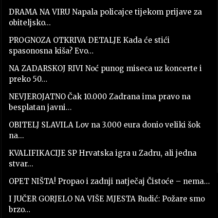
DRAMA NA VIRU Napala policajce tijekom prijave za
obiteljsko…
PROGNOZA OTKRIVA DETALJE Kada će stići
spasonosna kiša? Evo…
NA ZADARSKOJ RIVI Noć punog miseca uz koncerte i
preko 50…
NEVJEROJATNO Čak 10.000 Zadrana ima pravo na
besplatan javni…
OBITELJ SLAVILA Lov na 3.000 eura donio veliki šok
na…
KVALIFIKACIJE SP Hrvatska igra u Zadru, ali jedna
stvar…
OPET NIŠTA! Propao i zadnji natječaj Čistoće – nema…
I JUČER GORJELO NA VIŠE MJESTA Rudić: Požare smo
brzo…