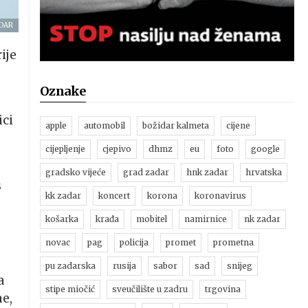
DAR
ije
Oznake
ici
apple
automobil
božidar kalmeta
cijene
cijepljenje
cjepivo
dhmz
eu
foto
google
gradsko vijeće
grad zadar
hnk zadar
hrvatska
s
kk zadar
koncert
korona
koronavirus
košarka
krađa
mobitel
namirnice
nk zadar
novac
pag
policija
promet
prometna
pu zadarska
rusija
sabor
sad
snijeg
a
stipe miočić
sveučilište u zadru
trgovina
ne,