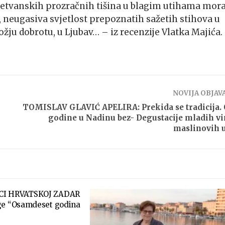
eretvanskih prozračnih tišina u blagim utihama mora
, neugasiva svjetlost prepoznatih sažetih stihova u
žju dobrotu, u Ljubav… – iz recenzije Vlatka Majića.
NOVIJA OBJAV
TOMISLAV GLAVIĆ APELIRA: Prekida se tradicija.
godine u Nadinu bez- Degustacije mladih vi
maslinovih u
CI HRVATSKOJ ZADAR
ge “Osamdeset godina