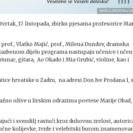
MATICA HRVATSKA ZA
vrtak, 17. listopada, zbirku pjesama profesorice Mar
prof., Vlatko Majić, prof., Milena Dundov, dramska
 glazbenom dijelu programa nastupaju učenice i učen
unac, gitara, Ao Okado i Mia Grubić, violine, kao i
tice hrvatske u Zadru, na adresi Don Ive Prodana 1, 
žno ožive u lirskim odrazima poetese Marije Obad,
ajući i sveudilj rastući kroz duhovnu zrelost, autoric
očne kolijevke, tvrde i velebitski burom znamenova