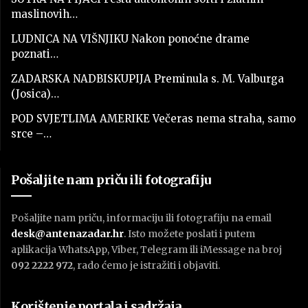
maslinovih…
LUDNICA NA VIŠNJIKU Nakon ponoćne drame
poznati…
ZADARSKA NADBISKUPIJA Preminula s. M. Valburga
(Josica)…
POD SVJETLIMA AMERIKE Večeras nema straha, samo
srce –…
Pošaljite nam priču ili fotografiju
Pošaljite nam priču, informaciju ili fotografiju na email
desk@antenazadar.hr
. Isto možete poslati i putem
aplikacija WhatsApp, Viber, Telegram ili iMessage na broj
092 2222 972
, rado ćemo je istražiti i objaviti.
Korištenje portala i sadržaja