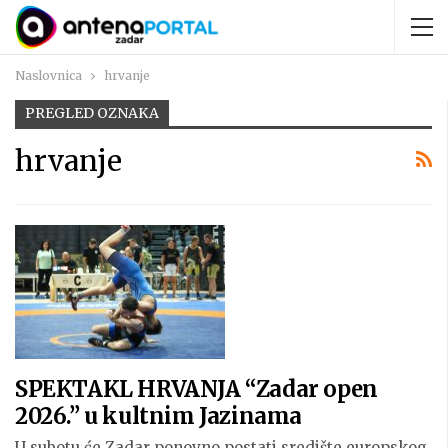
Naslovnica
hrvanje
PREGLED OZNAKA
hrvanje
SPEKTAKL HRVANJA “Zadar open
2026.” u kultnim Jazinama
U subotu će Zadar ponovno postati središte europskog