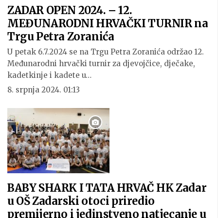
ZADAR OPEN 2024. – 12.
MEĐUNARODNI HRVAČKI TURNIR na
Trgu Petra Zoranića
U petak 6.7.2024 se na Trgu Petra Zoranića održao 12.
Međunarodni hrvački turnir za djevojčice, dječake,
kadetkinje i kadete u…
8. srpnja 2024. 01:13
BABY SHARK I TATA HRVAČ HK Zadar
u OŠ Zadarski otoci priredio
premijerno i jedinstveno natjecanje u