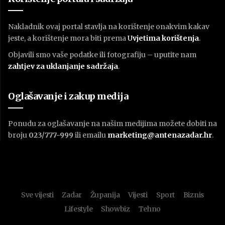
Nakladnik ovaj portal stavlja na korištenje onakvim kakav
jeste, a korištenje mora biti prema
U
vjetima korištenja
.
Objavili smo vaše podatke ili fotografiju – uputite nam
zahtjev za uklanjanje sadržaja
.
Oglašavanje i zakup medija
Ponudu za oglašavanje na našim medijima možete dobiti na
broju
023/777-999
ili emailu
marketing@antenazadar.hr
.
Sve vijesti
Zadar
Županija
Vijesti
Sport
Biznis
Lifestyle
Showbiz
Tehno