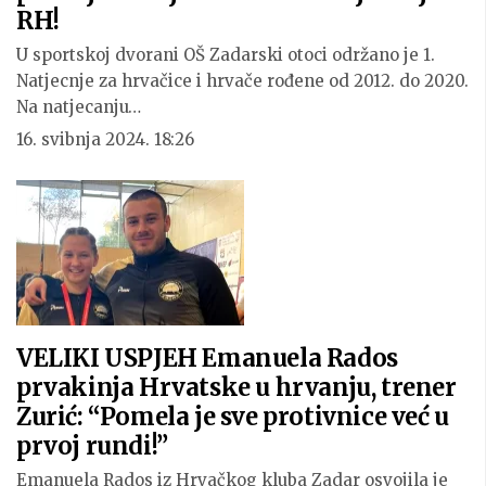
RH!
U sportskoj dvorani OŠ Zadarski otoci održano je 1.
Natjecnje za hrvačice i hrvače rođene od 2012. do 2020.
Na natjecanju…
16. svibnja 2024. 18:26
VELIKI USPJEH Emanuela Rados
prvakinja Hrvatske u hrvanju, trener
Zurić: “Pomela je sve protivnice već u
prvoj rundi!”
Emanuela Rados iz Hrvačkog kluba Zadar osvojila je