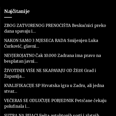
Najčitanije
ZBOG ZATVORENOG PRENOĆIŠTA Beskućnici preko
dana spavaju i…
NAKON SAMO 3 MJESECA RADA Smijenjen Luka
Čurković, glavni…
NEVJEROJATNO Čak 10.000 Zadrana ima pravo na
besplatan javni…
ŽIVOTINJE VIŠE NE SKAPAVAJU OD ŽEĐI Grad i
Županija…
KVALIFIKACIJE SP Hrvatska igra u Zadru, ali jedna
stvar…
VEČERAS SE ODLUČUJE POBJEDNIK Petrčane čekaju
polufinala i…
SUTRA NA PIJACI Fešta autohtonih sorti i zlatnih