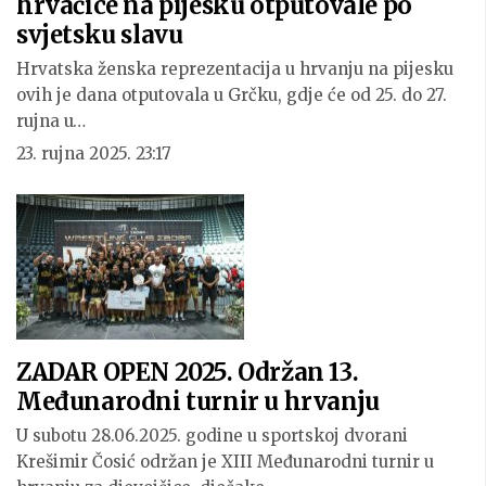
hrvačice na pijesku otputovale po
svjetsku slavu
Hrvatska ženska reprezentacija u hrvanju na pijesku
ovih je dana otputovala u Grčku, gdje će od 25. do 27.
rujna u…
23. rujna 2025. 23:17
ZADAR OPEN 2025. Održan 13.
Međunarodni turnir u hrvanju
U subotu 28.06.2025. godine u sportskoj dvorani
Krešimir Čosić održan je XIII Međunarodni turnir u