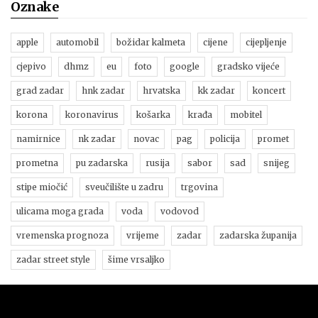
Oznake
apple
automobil
božidar kalmeta
cijene
cijepljenje
cjepivo
dhmz
eu
foto
google
gradsko vijeće
grad zadar
hnk zadar
hrvatska
kk zadar
koncert
korona
koronavirus
košarka
krađa
mobitel
namirnice
nk zadar
novac
pag
policija
promet
prometna
pu zadarska
rusija
sabor
sad
snijeg
stipe miočić
sveučilište u zadru
trgovina
ulicama moga grada
voda
vodovod
vremenska prognoza
vrijeme
zadar
zadarska županija
zadar street style
šime vrsaljko