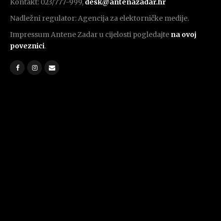
Kontakt: 023/777-999,
desk@antenazadar.hr
Nadležni regulator: Agencija za elektorničke medije.
Impressum Antene Zadar u cijelosti pogledajte
na ovoj
poveznici
.