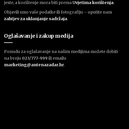
jeste, a korištenje mora biti prema
U
vjetima korištenja
.
Objavili smo vaše podatke ili fotografiju – uputite nam
zahtjev za uklanjanje sadržaja
.
Oglašavanje i zakup medija
Ponudu za oglašavanje na našim medijima možete dobiti
na broju
023/777-999
ili emailu
marketing@antenazadar.hr
.