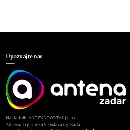
Upoznajte nas
Nakladnik: ANTENA PORTAL j.d.o.o.
Adresa: Trg kneza Višeslava 6g, Zadar