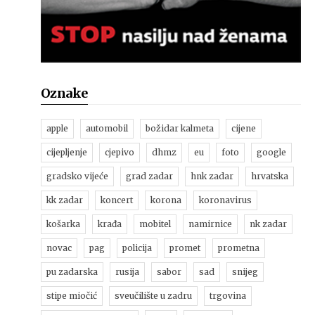
Oznake
apple
automobil
božidar kalmeta
cijene
cijepljenje
cjepivo
dhmz
eu
foto
google
gradsko vijeće
grad zadar
hnk zadar
hrvatska
kk zadar
koncert
korona
koronavirus
košarka
krađa
mobitel
namirnice
nk zadar
novac
pag
policija
promet
prometna
pu zadarska
rusija
sabor
sad
snijeg
stipe miočić
sveučilište u zadru
trgovina