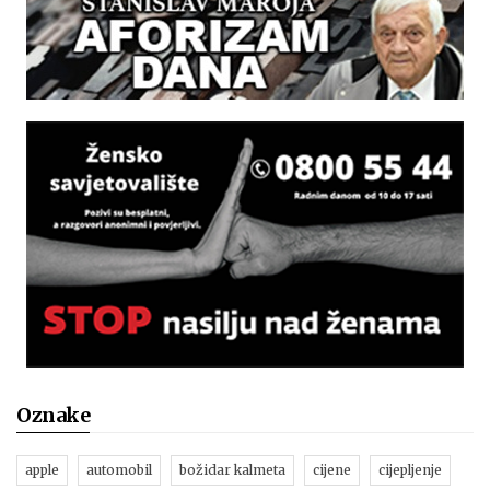
Oznake
apple
automobil
božidar kalmeta
cijene
cijepljenje