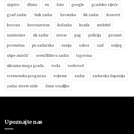
cjepivo
dhmz
eu
foto
google
gradsko vijeće
grad zadar
hnk zadar
hrvatska
kk zadar
koncert
korona
koronavirus
košarka
krađa
mobitel
namirnice
nk zadar
novac
pag
policija
promet
prometna
pu zadarska
rusija
sabor
sad
snijeg
stipe miočić
sveučilište u zadru
trgovina
ulicama moga grada
voda
vodovod
vremenska prognoza
vrijeme
zadar
zadarska županija
zadar street style
šime vrsaljko
Upoznajte nas