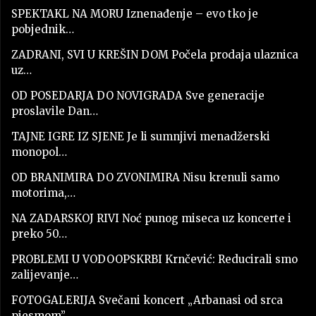
SPEKTAKL NA MORU Iznenađenje – evo tko je
pobjednik…
ZADRANI, SVI U KREŠIN DOM Počela prodaja ulaznica
uz…
OD POSEDARJA DO NOVIGRADA Sve generacije
proslavile Dan…
TAJNE IGRE IZ SJENE Je li sumnjivi menadžerski
monopol…
OD BRANIMIRA DO ZVONIMIRA Nisu krenuli samo
motorima,…
NA ZADARSKOJ RIVI Noć punog miseca uz koncerte i
preko 50…
PROBLEMI U VODOOPSKRBI Krnčević: Reducirali smo
zalijevanje…
FOTOGALERIJA Svečani koncert „Arbanasi od srca
pjesmom”…