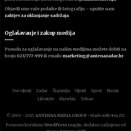
Objavili smo vaše podatke ili fotografiju – uputite nam
zahtjev za uklanjanje sadržaja
.
Oglašavanje i zakup medija
Ponudu za oglašavanje na našim medijima možete dobiti na
broju
023/777-999
ili emailu
marketing@antenazadar.hr
.
Sve vijesti
Zadar
Županija
Vijesti
Sport
Biznis
Lifestyle
Showbiz
Tehno
© 2007. - 2025.
ANTENNA MEDIA GROUP
• Made with ♥ in ZD
Ponosno koristimo
WordPress
magiju, dodatno začinjenu od