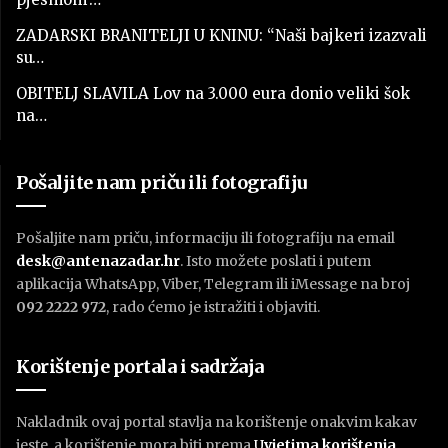
ZADARSKI BRANITELJI U KNINU: “Naši bajkeri izazvali
su…
OBITELJ SLAVILA Lov na 3.000 eura donio veliki šok
na…
Pošaljite nam priču ili fotografiju
Pošaljite nam priču, informaciju ili fotografiju na email
desk@antenazadar.hr
. Isto možete poslati i putem
aplikacija WhatsApp, Viber, Telegram ili iMessage na broj
092 2222 972
, rado ćemo je istražiti i objaviti.
Korištenje portala i sadržaja
Nakladnik ovaj portal stavlja na korištenje onakvim kakav
jeste, a korištenje mora biti prema
U
vjetima korištenja
.