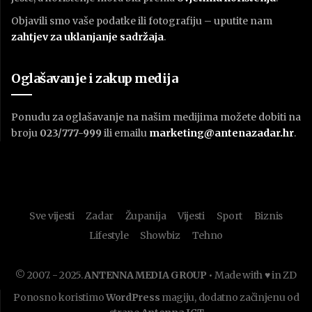
Objavili smo vaše podatke ili fotografiju – uputite nam
zahtjev za uklanjanje sadržaja
.
Oglašavanje i zakup medija
Ponudu za oglašavanje na našim medijima možete dobiti na
broju
023/777-999
ili emailu
marketing@antenazadar.hr
.
Sve vijesti
Zadar
Županija
Vijesti
Sport
Biznis
Lifestyle
Showbiz
Tehno
© 2007. - 2025.
ANTENNA MEDIA GROUP
• Made with ♥ in ZD
Ponosno koristimo
WordPress
magiju, dodatno začinjenu od