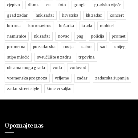
cjepivo
dhmz
eu
foto
google
gradsko vijeće
grad zadar
hnk zadar
hrvatska
kk zadar
koncert
korona
koronavirus
košarka
krađa
mobitel
namirnice
nk zadar
novac
pag
policija
promet
prometna
pu zadarska
rusija
sabor
sad
snijeg
stipe miočić
sveučilište u zadru
trgovina
ulicama moga grada
voda
vodovod
vremenska prognoza
vrijeme
zadar
zadarska županija
zadar street style
šime vrsaljko
Upoznajte nas