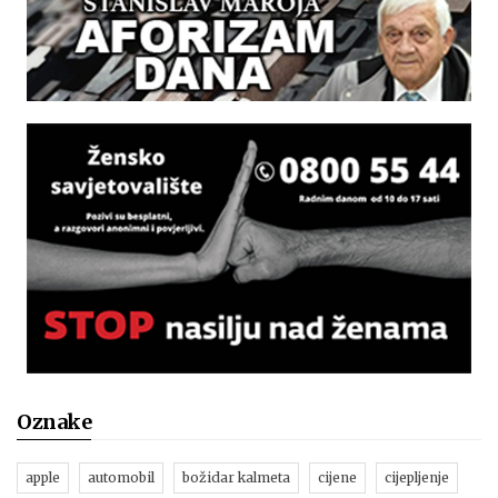
Oznake
apple
automobil
božidar kalmeta
cijene
cijepljenje