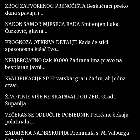
ZBOG ZATVORENOG PRENOĆIŠTA Beskućnici preko
dana spavaju i…
NAKON SAMO 3 MJESECA RADA Smijenjen Luka
Čurković, glavni…
PROGNOZA OTKRIVA DETALJE Kada će stići
spasonosna kiša? Evo…
NEVJEROJATNO Čak 10.000 Zadrana ima pravo na
besplatan javni…
KVALIFIKACIJE SP Hrvatska igra u Zadru, ali jedna
stvar…
ŽIVOTINJE VIŠE NE SKAPAVAJU OD ŽEĐI Grad i
Županija…
VEČERAS SE ODLUČUJE POBJEDNIK Petrčane čekaju
polufinala i…
ZADARSKA NADBISKUPIJA Preminula s. M. Valburga
(Josica)…