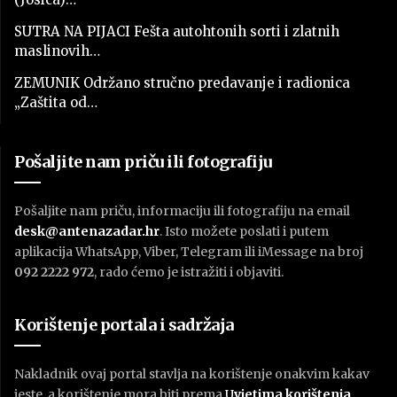
SUTRA NA PIJACI Fešta autohtonih sorti i zlatnih
maslinovih…
ZEMUNIK Održano stručno predavanje i radionica
„Zaštita od…
Pošaljite nam priču ili fotografiju
Pošaljite nam priču, informaciju ili fotografiju na email
desk@antenazadar.hr
. Isto možete poslati i putem
aplikacija WhatsApp, Viber, Telegram ili iMessage na broj
092 2222 972
, rado ćemo je istražiti i objaviti.
Korištenje portala i sadržaja
Nakladnik ovaj portal stavlja na korištenje onakvim kakav
jeste, a korištenje mora biti prema
U
vjetima korištenja
.