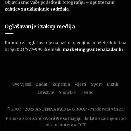
Objavili smo vaše podatke ili fotografiju – uputite nam
zahtjev za uklanjanje sadržaja
.
Oglašavanje i zakup medija
Ponudu za oglašavanje na našim medijima možete dobiti na
broju
023/777-999
ili emailu
marketing@antenazadar.hr
.
Sve vijesti
Zadar
Županija
Vijesti
Sport
Biznis
Lifestyle
Showbiz
Tehno
© 2007. - 2025.
ANTENNA MEDIA GROUP
• Made with ♥ in ZD
Ponosno koristimo
WordPress
magiju, dodatno začinjenu od
strane
Antenna ICT