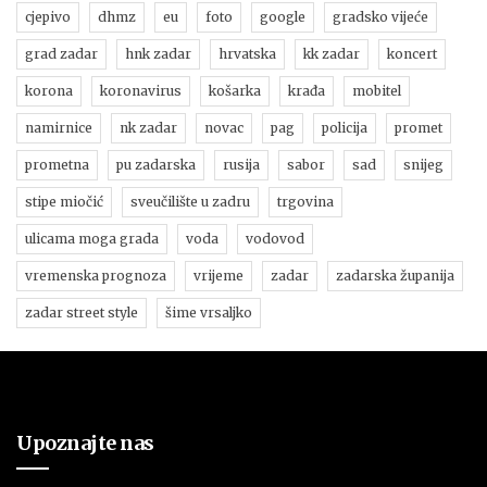
cjepivo
dhmz
eu
foto
google
gradsko vijeće
grad zadar
hnk zadar
hrvatska
kk zadar
koncert
korona
koronavirus
košarka
krađa
mobitel
namirnice
nk zadar
novac
pag
policija
promet
prometna
pu zadarska
rusija
sabor
sad
snijeg
stipe miočić
sveučilište u zadru
trgovina
ulicama moga grada
voda
vodovod
vremenska prognoza
vrijeme
zadar
zadarska županija
zadar street style
šime vrsaljko
Upoznajte nas