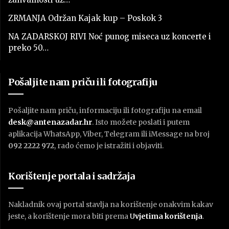
ZRMANJA Održan Kajak kup – Poskok 3
NA ZADARSKOJ RIVI Noć punog miseca uz koncerte i
preko 50…
Pošaljite nam priču ili fotografiju
Pošaljite nam priču, informaciju ili fotografiju na email
desk@antenazadar.hr
. Isto možete poslati i putem
aplikacija WhatsApp, Viber, Telegram ili iMessage na broj
092 2222 972
, rado ćemo je istražiti i objaviti.
Korištenje portala i sadržaja
Nakladnik ovaj portal stavlja na korištenje onakvim kakav
jeste, a korištenje mora biti prema
U
vjetima korištenja
.