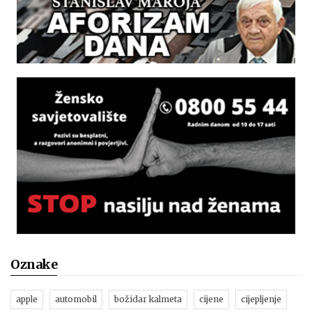
Oznake
apple
automobil
božidar kalmeta
cijene
cijepljenje