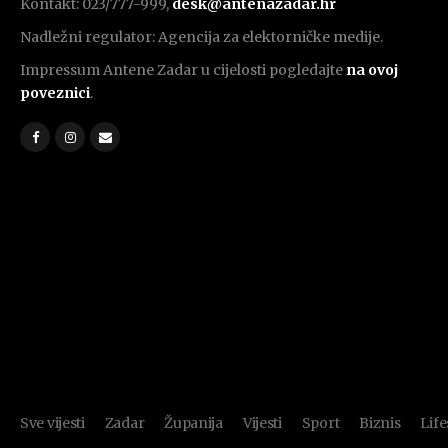
Kontakt: 023/777-999,
desk@antenazadar.hr
Nadležni regulator: Agencija za elektorničke medije.
Impressum Antene Zadar u cijelosti pogledajte
na ovoj
poveznici
.
Sve vijesti
Zadar
Županija
Vijesti
Sport
Biznis
Life