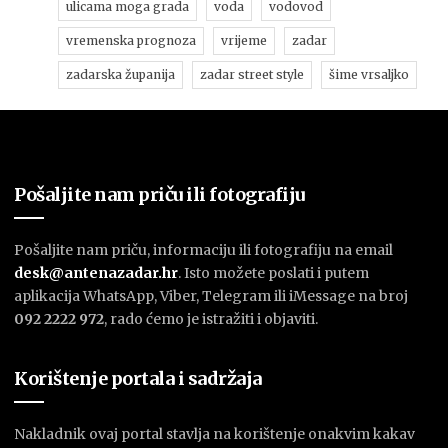
ulicama moga grada
voda
vodovod
vremenska prognoza
vrijeme
zadar
zadarska županija
zadar street style
šime vrsaljko
Pošaljite nam priču ili fotografiju
Pošaljite nam priču, informaciju ili fotografiju na email
desk@antenazadar.hr
. Isto možete poslati i putem
aplikacija WhatsApp, Viber, Telegram ili iMessage na broj
092 2222 972
, rado ćemo je istražiti i objaviti.
Korištenje portala i sadržaja
Nakladnik ovaj portal stavlja na korištenje onakvim kakav