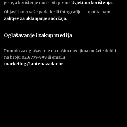
jeste, a korištenje mora biti prema
U
vjetima korištenja
.
Objavili smo vaše podatke ili fotografiju – uputite nam
zahtjev za uklanjanje sadržaja
.
Oglašavanje i zakup medija
Ponudu za oglašavanje na našim medijima možete dobiti
na broju
023/777-999
ili emailu
marketing@antenazadar.hr
.