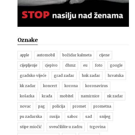
Oznake
apple
automobil
božidar kalmeta
cijene
cijepljenje
cjepivo
dhmz
eu
foto
google
gradsko vijeće
grad zadar
hnk zadar
hrvatska
kk zadar
koncert
korona
koronavirus
košarka
krađa
mobitel
namirnice
nk zadar
novac
pag
policija
promet
prometna
pu zadarska
rusija
sabor
sad
snijeg
stipe miočić
sveučilište u zadru
trgovina