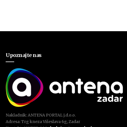
Upoznajte nas
Nakladnik: ANTENA PORTAL j.d.o.o.
Adresa: Trg kneza Višeslava 6g, Zadar