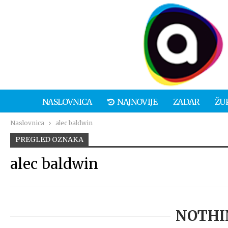
NASLOVNICA
NAJNOVIJE
ZADAR
ŽU
Naslovnica
alec baldwin
PREGLED OZNAKA
alec baldwin
NOTHI