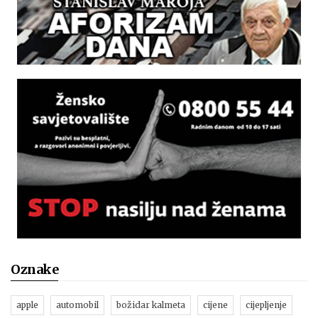
Oznake
apple
automobil
božidar kalmeta
cijene
cijepljenje