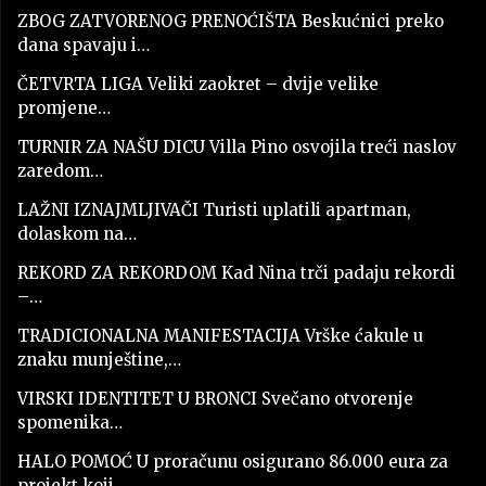
ZBOG ZATVORENOG PRENOĆIŠTA Beskućnici preko
dana spavaju i…
ČETVRTA LIGA Veliki zaokret – dvije velike
promjene…
TURNIR ZA NAŠU DICU Villa Pino osvojila treći naslov
zaredom…
LAŽNI IZNAJMLJIVAČI Turisti uplatili apartman,
dolaskom na…
REKORD ZA REKORDOM Kad Nina trči padaju rekordi
–…
TRADICIONALNA MANIFESTACIJA Vrške ćakule u
znaku munještine,…
VIRSKI IDENTITET U BRONCI Svečano otvorenje
spomenika…
HALO POMOĆ U proračunu osigurano 86.000 eura za
projekt koji…