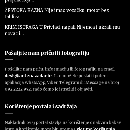
ŽESTOKA KAZNA Nije imao vozačku, motor bez
tablica,…
KRIM ISTRAGA U Privlaci napali Nijemca i ukrali mu
novac i…
Pošaljite nam priču ili fotografiju
Pošaljite nam priču, informaciju ili fotografiju na email
desk@antenazadar.hr
. Isto možete poslati i putem
aplikacija WhatsApp, Viber, Telegram ili iMessage na broj
092 2222 972
, rado ćemo je istražiti i objaviti.
Korištenje portala i sadržaja
Nakladnik ovaj portal stavlja na korištenje onakvim kakav
jeste, a korištenje mora biti prema
U
vjetima korištenja
.