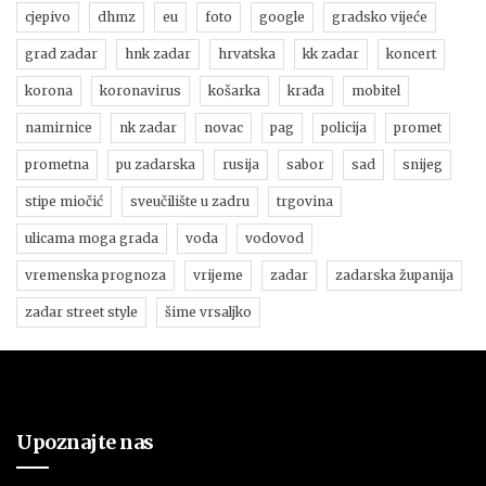
cjepivo
dhmz
eu
foto
google
gradsko vijeće
grad zadar
hnk zadar
hrvatska
kk zadar
koncert
korona
koronavirus
košarka
krađa
mobitel
namirnice
nk zadar
novac
pag
policija
promet
prometna
pu zadarska
rusija
sabor
sad
snijeg
stipe miočić
sveučilište u zadru
trgovina
ulicama moga grada
voda
vodovod
vremenska prognoza
vrijeme
zadar
zadarska županija
zadar street style
šime vrsaljko
Upoznajte nas