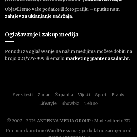
Objavili smo vaše podatke ili fotografiju – uputite nam
zahtjev za uklanjanje sadržaja
.
Oglašavanje i zakup medija
Ponudu za oglašavanje na našim medijima možete dobiti na
broju
023/777-999
ili emailu
marketing@antenazadar.hr
.
Sve vijesti
Zadar
Županija
Vijesti
Sport
Biznis
Lifestyle
Showbiz
Tehno
© 2007. - 2025.
ANTENNA MEDIA GROUP
• Made with ♥ in ZD
Ponosno koristimo
WordPress
magiju, dodatno začinjenu od