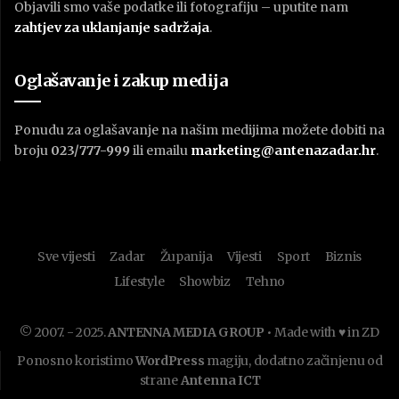
Objavili smo vaše podatke ili fotografiju – uputite nam
zahtjev za uklanjanje sadržaja
.
Oglašavanje i zakup medija
Ponudu za oglašavanje na našim medijima možete dobiti na
broju
023/777-999
ili emailu
marketing@antenazadar.hr
.
Sve vijesti
Zadar
Županija
Vijesti
Sport
Biznis
Lifestyle
Showbiz
Tehno
© 2007. - 2025.
ANTENNA MEDIA GROUP
• Made with ♥ in ZD
Ponosno koristimo
WordPress
magiju, dodatno začinjenu od
strane
Antenna ICT