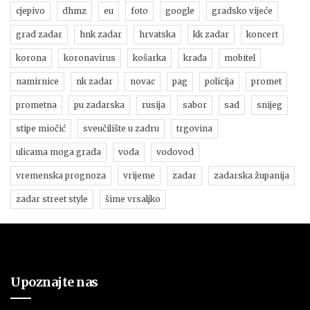
cjepivo
dhmz
eu
foto
google
gradsko vijeće
grad zadar
hnk zadar
hrvatska
kk zadar
koncert
korona
koronavirus
košarka
krađa
mobitel
namirnice
nk zadar
novac
pag
policija
promet
prometna
pu zadarska
rusija
sabor
sad
snijeg
stipe miočić
sveučilište u zadru
trgovina
ulicama moga grada
voda
vodovod
vremenska prognoza
vrijeme
zadar
zadarska županija
zadar street style
šime vrsaljko
Upoznajte nas