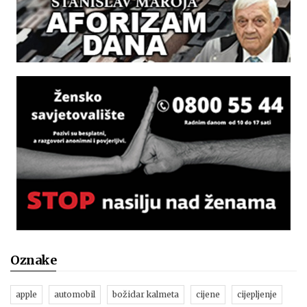
Oznake
apple
automobil
božidar kalmeta
cijene
cijepljenje