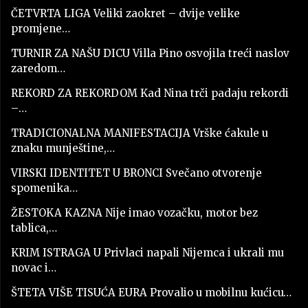
ČETVRTA LIGA Veliki zaokret – dvije velike
promjene…
TURNIR ZA NAŠU DICU Villa Pino osvojila treći naslov
zaredom…
REKORD ZA REKORDOM Kad Nina trči padaju rekordi
–…
TRADICIONALNA MANIFESTACIJA Vrške ćakule u
znaku munještine,…
VIRSKI IDENTITET U BRONCI Svečano otvorenje
spomenika…
ŽESTOKA KAZNA Nije imao vozačku, motor bez
tablica,…
KRIM ISTRAGA U Privlaci napali Nijemca i ukrali mu
novac i…
ŠTETA VIŠE TISUĆA EURA Provalio u mobilnu kućicu…