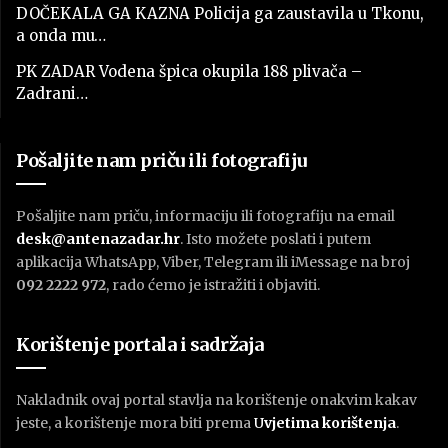
DOČEKALA GA KAZNA Policija ga zaustavila u Tkonu,
a onda mu…
PK ZADAR Vodena špica okupila 188 plivača –
Zadrani…
Pošaljite nam priču ili fotografiju
Pošaljite nam priču, informaciju ili fotografiju na email
desk@antenazadar.hr
. Isto možete poslati i putem
aplikacija WhatsApp, Viber, Telegram ili iMessage na broj
092 2222 972
, rado ćemo je istražiti i objaviti.
Korištenje portala i sadržaja
Nakladnik ovaj portal stavlja na korištenje onakvim kakav
jeste, a korištenje mora biti prema
U
vjetima korištenja
.