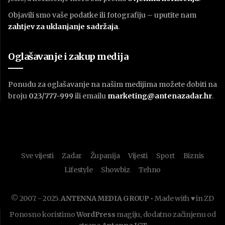
Objavili smo vaše podatke ili fotografiju – uputite nam
zahtjev za uklanjanje sadržaja
.
Oglašavanje i zakup medija
Ponudu za oglašavanje na našim medijima možete dobiti na
broju
023/777-999
ili emailu
marketing@antenazadar.hr
.
Sve vijesti
Zadar
Županija
Vijesti
Sport
Biznis
Lifestyle
Showbiz
Tehno
© 2007. - 2025.
ANTENNA MEDIA GROUP
• Made with ♥ in ZD
Ponosno koristimo
WordPress
magiju, dodatno začinjenu od