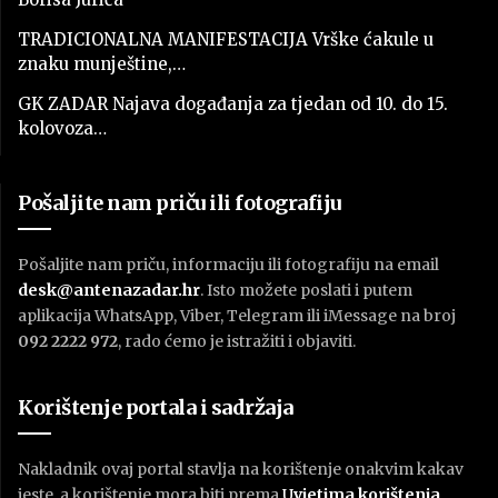
TRADICIONALNA MANIFESTACIJA Vrške ćakule u
znaku munještine,…
GK ZADAR Najava događanja za tjedan od 10. do 15.
kolovoza…
Pošaljite nam priču ili fotografiju
Pošaljite nam priču, informaciju ili fotografiju na email
desk@antenazadar.hr
. Isto možete poslati i putem
aplikacija WhatsApp, Viber, Telegram ili iMessage na broj
092 2222 972
, rado ćemo je istražiti i objaviti.
Korištenje portala i sadržaja
Nakladnik ovaj portal stavlja na korištenje onakvim kakav
jeste, a korištenje mora biti prema
U
vjetima korištenja
.