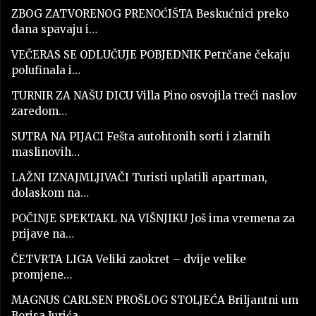
ZBOG ZATVORENOG PRENOĆIŠTA Beskućnici preko
dana spavaju i…
VEČERAS SE ODLUČUJE POBJEDNIK Petrčane čekaju
polufinala i…
TURNIR ZA NAŠU DICU Villa Pino osvojila treći naslov
zaredom…
SUTRA NA PIJACI Fešta autohtonih sorti i zlatnih
maslinovih…
LAŽNI IZNAJMLJIVAČI Turisti uplatili apartman,
dolaskom na…
POČINJE SPEKTAKL NA VIŠNJIKU Još ima vremena za
prijave na…
ČETVRTA LIGA Veliki zaokret – dvije velike
promjene…
MAGNUS CARLSEN PROŠLOG STOLJEĆA Briljantni um
Borisa Jurića