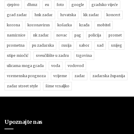
cjepivo
dhmz
eu
foto
google
gradsko vijeće
grad zadar
hnk zadar
hrvatska
kk zadar
koncert
korona
koronavirus
košarka
krađa
mobitel
namirnice
nk zadar
novac
pag
policija
promet
prometna
pu zadarska
rusija
sabor
sad
snijeg
stipe miočić
sveučilište u zadru
trgovina
ulicama moga grada
voda
vodovod
vremenska prognoza
vrijeme
zadar
zadarska županija
zadar street style
šime vrsaljko
Upoznajte nas