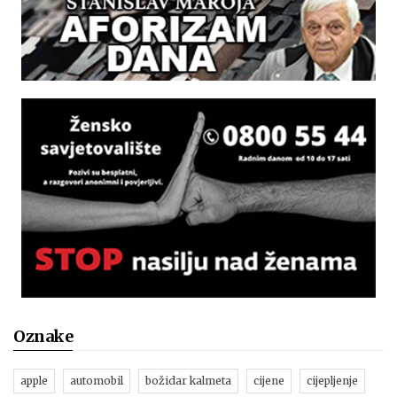
Oznake
apple
automobil
božidar kalmeta
cijene
cijepljenje