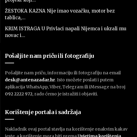
ŽESTOKA KAZNA Nije imao vozačku, motor bez
tablica,…
KRIM ISTRAGA U Privlaci napali Nijemca i ukrali mu
novac i…
Pošaljite nam priču ili fotografiju
Pošaljite nam priču, informaciju ili fotografiju na email
desk@antenazadar.hr
. Isto možete poslati i putem
aplikacija WhatsApp, Viber, Telegram ili iMessage na broj
092 2222 972
, rado ćemo je istražiti i objaviti.
Korištenje portala i sadržaja
Nakladnik ovaj portal stavlja na korištenje onakvim kakav
jeste, a korištenje mora biti prema
U
vjetima korištenja
.