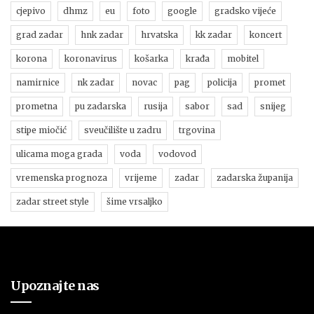
cjepivo
dhmz
eu
foto
google
gradsko vijeće
grad zadar
hnk zadar
hrvatska
kk zadar
koncert
korona
koronavirus
košarka
krađa
mobitel
namirnice
nk zadar
novac
pag
policija
promet
prometna
pu zadarska
rusija
sabor
sad
snijeg
stipe miočić
sveučilište u zadru
trgovina
ulicama moga grada
voda
vodovod
vremenska prognoza
vrijeme
zadar
zadarska županija
zadar street style
šime vrsaljko
Upoznajte nas