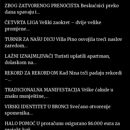
ZBOG ZATVORENOG PRENOĆIŠTA Beskućnici preko
dana spavaju i…
ČETVRTA LIGA Veliki zaokret – dvije velike
promjene…
TURNIR ZA NAŠU DICU Villa Pino osvojila treći naslov
zaredom…
LAŽNI IZNAJMLJIVAČI Turisti uplatili apartman,
dolaskom na…
REKORD ZA REKORDOM Kad Nina trči padaju rekordi
–…
TRADICIONALNA MANIFESTACIJA Vrške ćakule u
znaku munještine,…
VIRSKI IDENTITET U BRONCI Svečano otvorenje
spomenika…
HALO POMOĆ U proračunu osigurano 86.000 eura za
projekt koji…