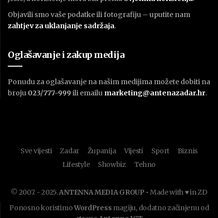
Objavili smo vaše podatke ili fotografiju – uputite nam
zahtjev za uklanjanje sadržaja
.
Oglašavanje i zakup medija
Ponudu za oglašavanje na našim medijima možete dobiti na
broju
023/777-999
ili emailu
marketing@antenazadar.hr
.
Sve vijesti
Zadar
Županija
Vijesti
Sport
Biznis
Lifestyle
Showbiz
Tehno
© 2007. - 2025.
ANTENNA MEDIA GROUP
• Made with ♥ in ZD
Ponosno koristimo
WordPress
magiju, dodatno začinjenu od