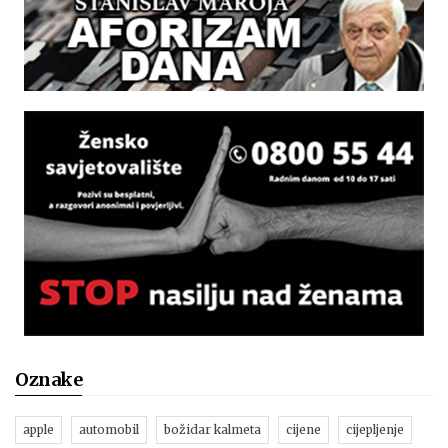
Oznake
apple
automobil
božidar kalmeta
cijene
cijepljenje