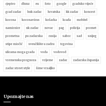
cjepivo
dhmz
eu
foto
google
gradsko vijeće
grad zadar
hnk zadar
hrvatska
kk zadar
koncert
korona
koronavirus
košarka
krađa
mobitel
namirnice
nk zadar
novac
pag
policija
promet
prometna
pu zadarska
rusija
sabor
sad
snijeg
stipe miočić
sveučilište u zadru
trgovina
ulicama moga grada
voda
vodovod
vremenska prognoza
vrijeme
zadar
zadarska županija
zadar street style
šime vrsaljko
Upoznajte nas