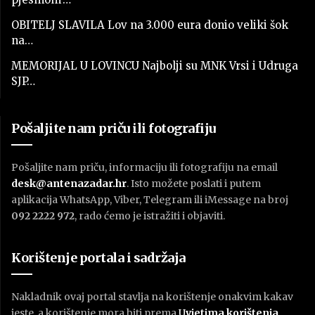
OBITELJ SLAVILA Lov na 3.000 eura donio veliki šok
na…
MEMORIJAL U LOVINCU Najbolji su MNK Vrsi i Udruga
SJP…
Pošaljite nam priču ili fotografiju
Pošaljite nam priču, informaciju ili fotografiju na email
desk@antenazadar.hr
. Isto možete poslati i putem
aplikacija WhatsApp, Viber, Telegram ili iMessage na broj
092 2222 972
, rado ćemo je istražiti i objaviti.
Korištenje portala i sadržaja
Nakladnik ovaj portal stavlja na korištenje onakvim kakav
jeste, a korištenje mora biti prema
U
vjetima korištenja
.