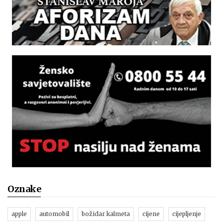
Oznake
apple
automobil
božidar kalmeta
cijene
cijepljenje