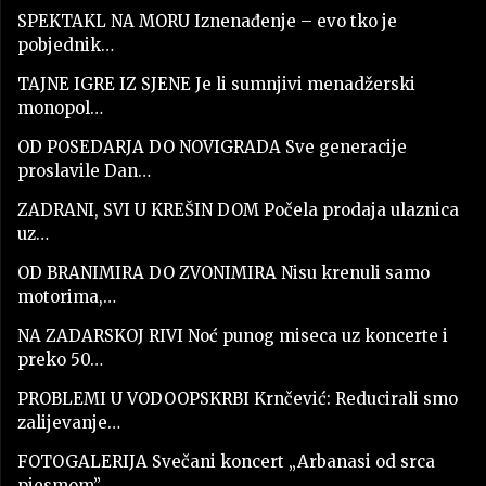
SPEKTAKL NA MORU Iznenađenje – evo tko je
pobjednik…
TAJNE IGRE IZ SJENE Je li sumnjivi menadžerski
monopol…
OD POSEDARJA DO NOVIGRADA Sve generacije
proslavile Dan…
ZADRANI, SVI U KREŠIN DOM Počela prodaja ulaznica
uz…
OD BRANIMIRA DO ZVONIMIRA Nisu krenuli samo
motorima,…
NA ZADARSKOJ RIVI Noć punog miseca uz koncerte i
preko 50…
PROBLEMI U VODOOPSKRBI Krnčević: Reducirali smo
zalijevanje…
FOTOGALERIJA Svečani koncert „Arbanasi od srca
pjesmom”…