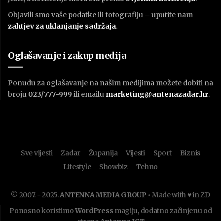
Objavili smo vaše podatke ili fotografiju – uputite nam
zahtjev za uklanjanje sadržaja
.
Oglašavanje i zakup medija
Ponudu za oglašavanje na našim medijima možete dobiti na
broju
023/777-999
ili emailu
marketing@antenazadar.hr
.
Sve vijesti
Zadar
Županija
Vijesti
Sport
Biznis
Lifestyle
Showbiz
Tehno
© 2007. - 2025.
ANTENNA MEDIA GROUP
• Made with ♥ in ZD
Ponosno koristimo
WordPress
magiju, dodatno začinjenu od