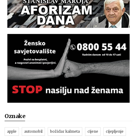
Oznake
apple
automobil
božidar kalmeta
cijene
cijepljenje