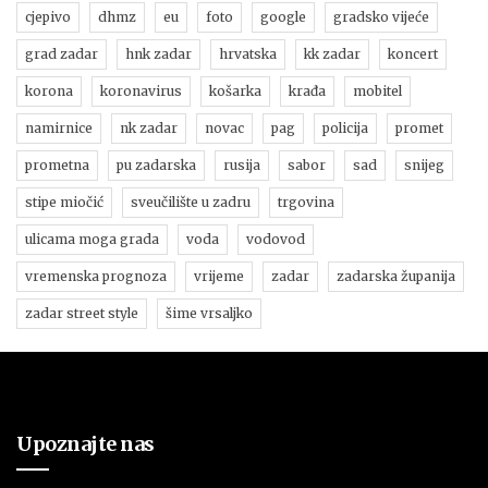
cjepivo
dhmz
eu
foto
google
gradsko vijeće
grad zadar
hnk zadar
hrvatska
kk zadar
koncert
korona
koronavirus
košarka
krađa
mobitel
namirnice
nk zadar
novac
pag
policija
promet
prometna
pu zadarska
rusija
sabor
sad
snijeg
stipe miočić
sveučilište u zadru
trgovina
ulicama moga grada
voda
vodovod
vremenska prognoza
vrijeme
zadar
zadarska županija
zadar street style
šime vrsaljko
Upoznajte nas