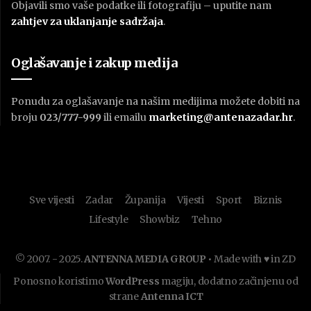
Objavili smo vaše podatke ili fotografiju – uputite nam
zahtjev za uklanjanje sadržaja
.
Oglašavanje i zakup medija
Ponudu za oglašavanje na našim medijima možete dobiti na
broju
023/777-999
ili emailu
marketing@antenazadar.hr
.
Sve vijesti
Zadar
Županija
Vijesti
Sport
Biznis
Lifestyle
Showbiz
Tehno
© 2007. - 2025.
ANTENNA MEDIA GROUP
• Made with ♥ in ZD
Ponosno koristimo
WordPress
magiju, dodatno začinjenu od
strane
Antenna ICT