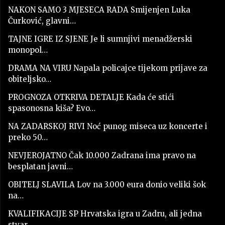
NAKON SAMO 3 MJESECA RADA Smijenjen Luka
Čurković, glavni…
TAJNE IGRE IZ SJENE Je li sumnjivi menadžerski
monopol…
DRAMA NA VIRU Napala policajce tijekom prijave za
obiteljsko…
PROGNOZA OTKRIVA DETALJE Kada će stići
spasonosna kiša? Evo…
NA ZADARSKOJ RIVI Noć punog miseca uz koncerte i
preko 50…
NEVJEROJATNO Čak 10.000 Zadrana ima pravo na
besplatan javni…
OBITELJ SLAVILA Lov na 3.000 eura donio veliki šok
na…
KVALIFIKACIJE SP Hrvatska igra u Zadru, ali jedna
stvar…