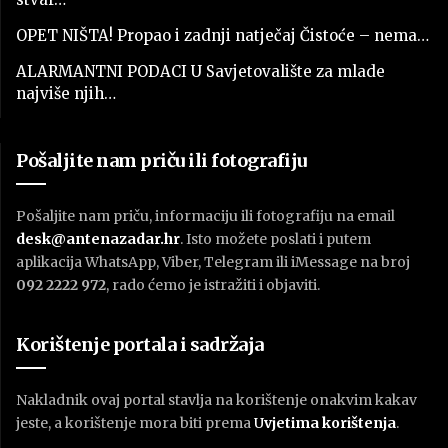
OPET NIŠTA! Propao i zadnji natječaj Čistoće – nema…
ALARMANTNI PODACI U Savjetovalište za mlade
najviše njih…
Pošaljite nam priču ili fotografiju
Pošaljite nam priču, informaciju ili fotografiju na email
desk@antenazadar.hr
. Isto možete poslati i putem
aplikacija WhatsApp, Viber, Telegram ili iMessage na broj
092 2222 972
, rado ćemo je istražiti i objaviti.
Korištenje portala i sadržaja
Nakladnik ovaj portal stavlja na korištenje onakvim kakav
jeste, a korištenje mora biti prema
U
vjetima korištenja
.