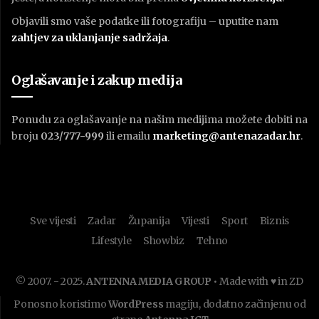
Objavili smo vaše podatke ili fotografiju – uputite nam
zahtjev za uklanjanje sadržaja
.
Oglašavanje i zakup medija
Ponudu za oglašavanje na našim medijima možete dobiti na
broju
023/777-999
ili emailu
marketing@antenazadar.hr
.
Sve vijesti
Zadar
Županija
Vijesti
Sport
Biznis
Lifestyle
Showbiz
Tehno
© 2007. - 2025.
ANTENNA MEDIA GROUP
• Made with ♥ in ZD
Ponosno koristimo
WordPress
magiju, dodatno začinjenu od