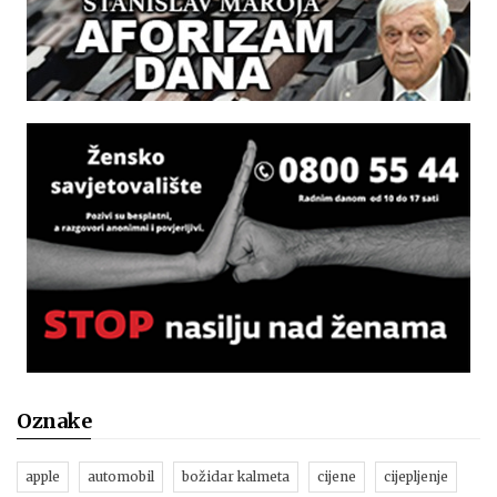
Oznake
apple
automobil
božidar kalmeta
cijene
cijepljenje