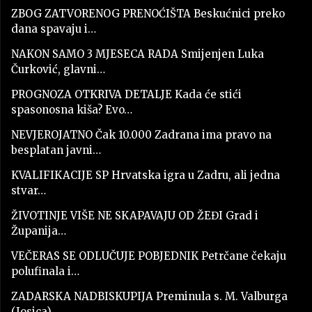
ZBOG ZATVORENOG PRENOĆIŠTA Beskućnici preko
dana spavaju i…
NAKON SAMO 3 MJESECA RADA Smijenjen Luka
Čurković, glavni…
PROGNOZA OTKRIVA DETALJE Kada će stići
spasonosna kiša? Evo…
NEVJEROJATNO Čak 10.000 Zadrana ima pravo na
besplatan javni…
KVALIFIKACIJE SP Hrvatska igra u Zadru, ali jedna
stvar…
ŽIVOTINJE VIŠE NE SKAPAVAJU OD ŽEĐI Grad i
Županija…
VEČERAS SE ODLUČUJE POBJEDNIK Petrčane čekaju
polufinala i…
ZADARSKA NADBISKUPIJA Preminula s. M. Valburga
(Josica)…