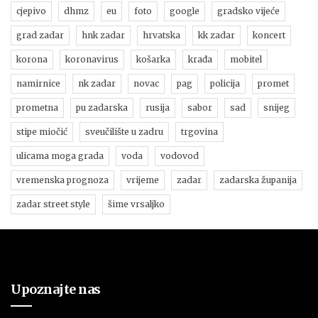
cjepivo
dhmz
eu
foto
google
gradsko vijeće
grad zadar
hnk zadar
hrvatska
kk zadar
koncert
korona
koronavirus
košarka
krađa
mobitel
namirnice
nk zadar
novac
pag
policija
promet
prometna
pu zadarska
rusija
sabor
sad
snijeg
stipe miočić
sveučilište u zadru
trgovina
ulicama moga grada
voda
vodovod
vremenska prognoza
vrijeme
zadar
zadarska županija
zadar street style
šime vrsaljko
Upoznajte nas