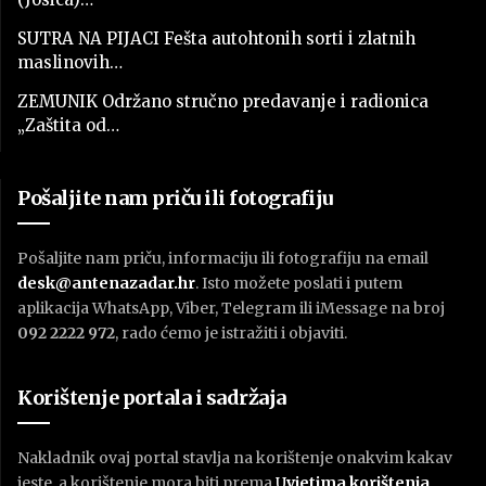
SUTRA NA PIJACI Fešta autohtonih sorti i zlatnih
maslinovih…
ZEMUNIK Održano stručno predavanje i radionica
„Zaštita od…
Pošaljite nam priču ili fotografiju
Pošaljite nam priču, informaciju ili fotografiju na email
desk@antenazadar.hr
. Isto možete poslati i putem
aplikacija WhatsApp, Viber, Telegram ili iMessage na broj
092 2222 972
, rado ćemo je istražiti i objaviti.
Korištenje portala i sadržaja
Nakladnik ovaj portal stavlja na korištenje onakvim kakav
jeste, a korištenje mora biti prema
U
vjetima korištenja
.