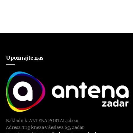
Upoznajte nas
Nakladnik: ANTENA PORTAL j.d.o.o.
Adresa: Trg kneza Višeslava 6g, Zadar