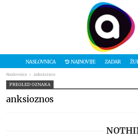
NASLOVNICA
NAJNOVIJE
ZADAR
ŽU
Naslovnica
anksioznos
PREGLED OZNAKA
anksioznos
NOTHI