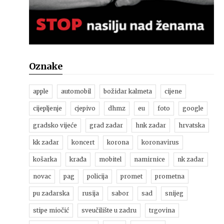
Oznake
apple
automobil
božidar kalmeta
cijene
cijepljenje
cjepivo
dhmz
eu
foto
google
gradsko vijeće
grad zadar
hnk zadar
hrvatska
kk zadar
koncert
korona
koronavirus
košarka
krađa
mobitel
namirnice
nk zadar
novac
pag
policija
promet
prometna
pu zadarska
rusija
sabor
sad
snijeg
stipe miočić
sveučilište u zadru
trgovina