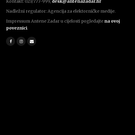
Kontakt: 023/777-999,
desk@antenazadar.hr
Nadležni regulator: Agencija za elektorničke medije.
Impressum Antene Zadar u cijelosti pogledajte
na ovoj
poveznici
.