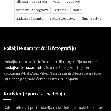
ulicama moga grada
voda
vodovod
vremenska prognoza
vrijeme
zadar
zadarska županija
zadar street style
šime vrsaljko
Pošaljite nam priču ili fotografiju
Pošaljite nam priču, informaciju ili fotografiju na email
desk@antenazadar.hr
. Isto možete poslati i putem
aplikacija WhatsApp, Viber, Telegram ili iMessage na broj
092 2222 972
, rado ćemo je istražiti i objaviti.
Korištenje portala i sadržaja
Nakladnik ovaj portal stavlja na korištenje onakvim kakav