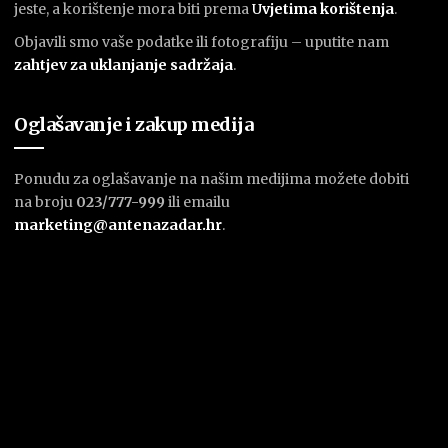
jeste, a korištenje mora biti prema
U
vjetima korištenja
.
Objavili smo vaše podatke ili fotografiju – uputite nam
zahtjev za uklanjanje sadržaja
.
Oglašavanje i zakup medija
Ponudu za oglašavanje na našim medijima možete dobiti
na broju
023/777-999
ili emailu
marketing@antenazadar.hr
.